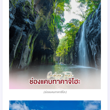
(ช่องแคบทาคาจิโฮะ)