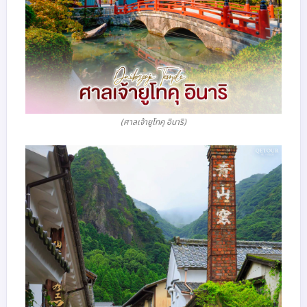
(ศาลเจ้ายูโทคุ อินาริ)