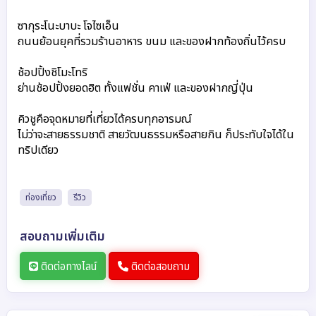
ซากุระโนะบาบะ โจไซเอ็น
ถนนย้อนยุคที่รวมร้านอาหาร ขนม และของฝากท้องถิ่นไว้ครบ
ช้อปปิ้งชิโมะโทริ
ย่านช้อปปิ้งยอดฮิต ทั้งแฟชั่น คาเฟ่ และของฝากญี่ปุ่น
คิวชูคือจุดหมายที่เที่ยวได้ครบทุกอารมณ์ 
ไม่ว่าจะสายธรรมชาติ สายวัฒนธรรมหรือสายกิน 
ก็ประทับใจได้ใน
ทริปเดียว
ท่องเที่ยว
รีวิว
สอบถามเพิ่มเติม
ติดต่อทางไลน์
ติดต่อสอบถาม