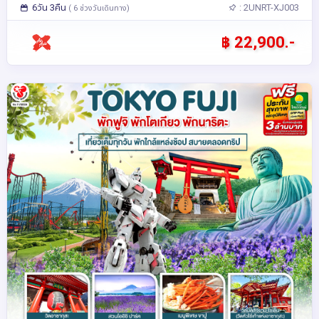
6วัน 3คืน
: 2UNRT-XJ003
( 6 ช่วงวันเดินทาง)
฿ 22,900.-