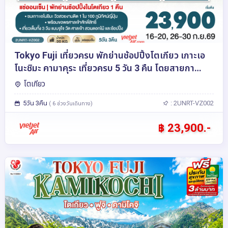
Tokyo Fuji เที่ยวครบ พักย่านช้อปปิ้งโตเกียว เกาะเอ
โนะชิมะ คามาคุระ เที่ยวครบ 5 วัน 3 คืน โดยสายกา
รบินเวียตเจ็ทแอร์ [VZ]
โตเกียว
5วัน 3คืน
: 2UNRT-VZ002
( 6 ช่วงวันเดินทาง)
฿ 23,900.-