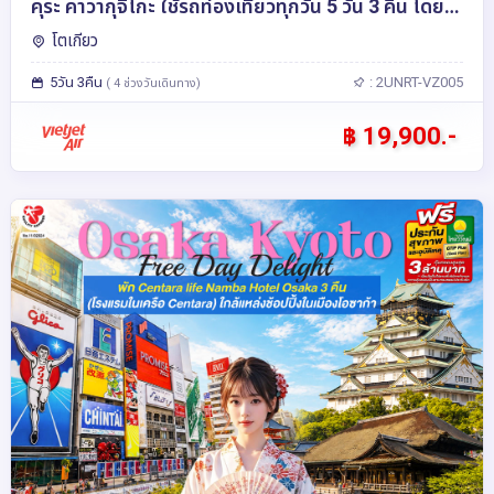
คุระ คาวากุจิโกะ ใช้รถท่องเที่ยวทุกวัน 5 วัน 3 คืน โดย
สายการบินเวียตเจ็ทแอร์ [VZ]
โตเกียว
5วัน 3คืน
: 2UNRT-VZ005
( 4 ช่วงวันเดินทาง)
฿ 19,900.-