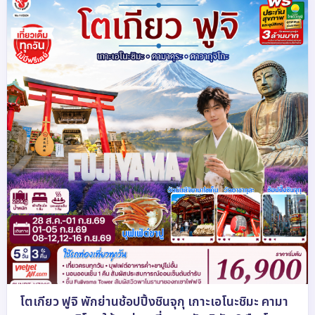
โตเกียว ฟูจิ พักย่านช้อปปิ้งชินจุกุ เกาะเอโนะชิมะ คามา