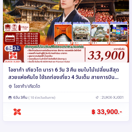
โอซาก้า เกียวโต นารา 6 วัน 3 คืน ชมใบไม้เปลี่ยนสีสุด
สวยแห่งคันไซ ใช้รถท่องเที่ยว 4 วันเต็ม สายการบิน
ไทยแอร์เอเชีย เอ็กซ์
โอซาก้า/เกียวโต
6วัน 3คืน
: 2UKIX-XJ001
( 10 ช่วงวันเดินทาง)
฿ 33,900.-