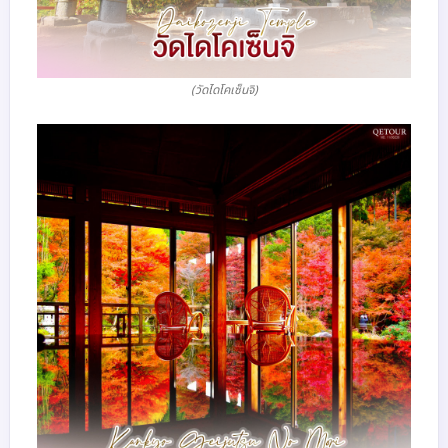
(วัดไดโคเซ็นจิ)