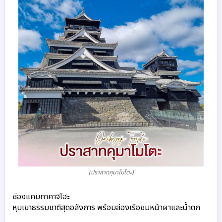
(ปราสาทคุมาโมโตะ)
ช่องแคบทาคาจิโฮะ
หุบเขาธรรมชาติสุดอลังการ พร้อมล่องเรือชมหน้าผาและน้ำตก