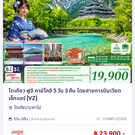
โตเกียว ฟูจิ คามิโคจิ 5 วัน 3 คืน โดยสายการบินเวียต
เจ็ทแอร์ [VZ]
โตเกียว/นากาโน่
5วัน 3คืน
: 2UNRT-VZ003
( 8 ช่วงวันเดินทาง)
฿ 23,900.-