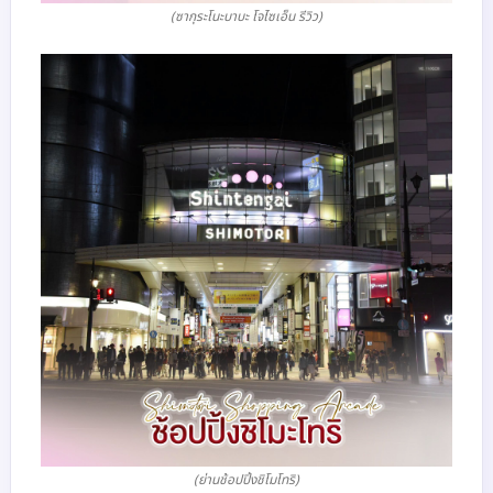
(ซากุระโนะบาบะ โจไซเอ็น รีวิว)
(ย่านช้อปปิ้งชิโมโทริ)