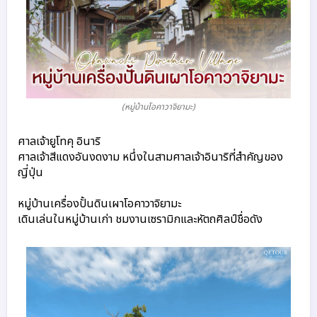
(หมู่บ้านโอคาวาจิยามะ)
ศาลเจ้ายูโทคุ อินาริ
ศาลเจ้าสีแดงอันงดงาม หนึ่งในสามศาลเจ้าอินาริที่สำคัญของ
ญี่ปุ่น
หมู่บ้านเครื่องปั้นดินเผาโอคาวาจิยามะ
เดินเล่นในหมู่บ้านเก่า ชมงานเซรามิกและหัตถศิลป์ชื่อดัง