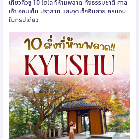
เที่ยวคิวชู 10 ไฮไลท์ห้ามพลาด ทั้งธรรมชาติ ศาล
เจ้า ออนเซ็น ปราสาท และจุดเช็กอินสวย ครบจบ
ในทริปเดียว