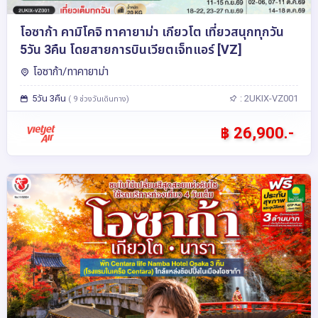
โอซาก้า คามิโคจิ ทาคายาม่า เกียวโต เที่ยวสนุกทุกวัน
5วัน 3คืน โดยสายการบินเวียตเจ็ทแอร์ [VZ]
โอซาก้า/ทาคายาม่า
5วัน 3คืน
: 2UKIX-VZ001
( 9 ช่วงวันเดินทาง)
฿ 26,900.-