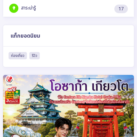
สาระน่ารู้
17
แท็กยอดนิยม
ท่องเที่ยว
รีวิว