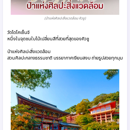
(ป่าแห่งศิลปะสิ่งแวดล้อม คิวชู)
วัดไดโคเซ็นจิ
หนึ่งในจุดชมใบไม้เปลี่ยนสีที่สวยที่สุดของคิวชู
ป่าแห่งศิลปะสิ่งแวดล้อม
สวนศิลปะกลางธรรมชาติ บรรยากาศเงียบสงบ ถ่ายรูปสวยทุกมุม