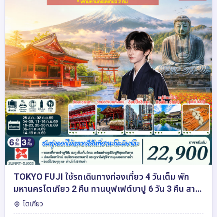
TOKYO FUJI ใช้รถเดินทางท่องเที่ยว 4 วันเต็ม พัก
มหานครโตเกียว 2 คืน ทานบุฟเฟต์ขาปู 6 วัน 3 คืน สาย
การบิน ไทยแอร์เอเชีย เอ็กซ์
โตเกียว