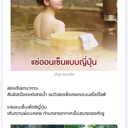
(คิวชู ออนเซ็น)
ล่องเรือยานากาวะ
สัมผัสเมืองแห่งสายน้ำ ชมวิวสองฝั่งคลองแบบสโลว์ไลฟ์
แช่ออนเซ็นสไตล์ญี่ปุ่น
เติมความผ่อนคลาย ท่ามกลางอากาศเย็นสบายของคิวชู