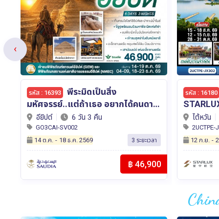
‹
TAIWAN SUPER
รหัส : 16180
รหัส : 16456
ม
STARLUX สุริยันจันทรา • จิ่วเฟิ่น •
สวนสนุกในฝัน PHU Q
สือเฟิ่น • ไทเป 4 วัน 3 คืน โดย
ISLAND 3 วัน 
ไต้หวัน
4 วัน 3 คืน
เวียดนาม
STARLUX AIRLINES (JX742 /
PhuQuoc
2UCTPE-JX302
2UPQC-9
JX745) *รวมปรับภาษีน้ำมันล่าสุด (1
12 ก.ย.
-
28 ต.ค. 2569
02 ต.ค.
-
3
า
2 ระยะเวลา
เม.ย.69) แล้ว *
00
฿ 19,888
Chin