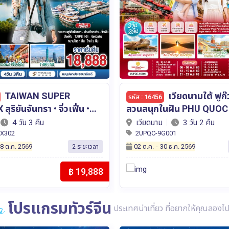
เวียดนามใต้ ฟูก๊วก...เกาะ
HONGKONG ไหว้พระ 6
รหัส : 16184
UOC DREAM
วัดดัง วิคตอเรียพีค รถราง
2 คืน โดย Sun
วัน 2 คืน โดยสายการบิน E
3 วัน 2 คืน
ฮ่องกง
3 วัน 2 คืน
 Airways (9G)
(EK)
G001
2UHKG-EK007
0 ธ.ค. 2569
08 ส.ค.
-
11 ก.ย. 2569
11 ระยะเวลา
฿ 9,800
a
โปรแกรมทัวร์จีน
ประเทศน่าเที่ยว ที่อยากให้คุณลองไปส