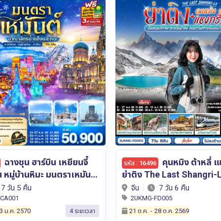
คุนหมิง ต้าหลี่ แชงกรีล่า
ฮาร์บิน WINTER
รหัส : 16007
he Last Shangri-La ดินแดน
WONDERLAND แดนหิมะ 
าเดินช้าลง แต่ความสวยยัง
TOWN สุดว้าว คฤหาสน์วอล
7 วัน 6 คืน
จีน
7 วัน 5 คืน
็วสูง 7
ตระการตาเทศกาลน้ำแข็ง 7 วัน 5 คืน
D005
GO1HRB-CA006
 *ไม่ลงร้าน* โดยสายการบิน
โดยการบิน แอร์ ไชน่า (CA)
8 ต.ค. 2569
23 ธ.ค.
-
22 ม.ค. 2570
4 ระยะเวลา