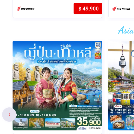
แอร์เอเซี
00
฿ 50,900
Asia
‹