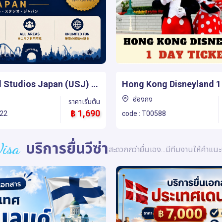
g Disneyland 1 Day
Hong Kong Disneyland 2
Ticket
ฮ่องกง
ราคาเริ่มต้น
฿ 1,970
588
code : T00574
isa
บริการยื่นวีซ่า
สะดวกกว่ายื่นเอง...มีทีมงานให้คำแน