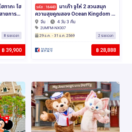
เวียดนามเหนือ ฮานอย ตา
รหัส : 15562
ingdom x
มด๋าว ซาปา ฟานซิปัน 5 วัน 4 คืน เที่ยว
S
) 4 วัน 3
เวียดนาม..ฟีลยุโรป..ท่ามกลางสาย
ไ
เวียดนาม
5 วัน 4 คืน
cau (NX)
หมอก โดยสายการบิน VietJet Air
ไทเป 5
2UHAN-VJ101
(VJ)
C
12 ส.ค.
-
23 ต.ค. 2569
2 ระยะเวลา
16 ระยะเวลา
฿ 28,888
฿ 15,900