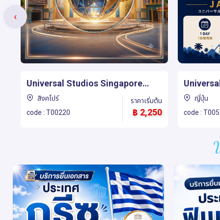
‹
Universal Studios Japan (USJ) 1
Hong Kon
Day
Ticket
ญี่ปุ่น
ฮ่องกง
้น
ราคาเริ่มต้น
50
฿ 1,690
code : T00522
code : T00
V