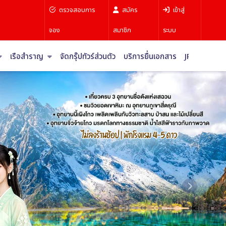
ตรวจสอบการ
สมัคร
เข้าสู่
จอง
สมาชิก
ระบบ
เรือสำราญ
จัดกรุ๊ปทัวร์ส่วนตัว
บริการยื่นเอกสาร
JR Pass
บท