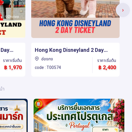
›
 Day
Promotion - Ngong Ping 360
O
ฮ่องกง
ราคาเริ่มต้น
ราคาเริ่มต้น
฿ 2,400
฿ 390
code : T00625
c
ะนำ