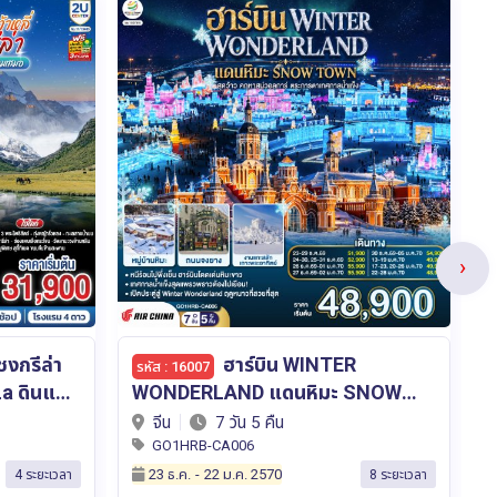
›
เฉิงตู ฉงชิ่ง 4 อุทยาน
รหัส : 16005
SNOW
อุทยานหลุมบ่อฟ้า อุทยานเขานางฟ้า
พ
การ์
อุทยานภูเขาสี่ดรุณี อุทยานต๋ากู่ปิงชวน
เ
จีน
7 วัน 6 คืน
(นั่งรถไฟความเร็วสูง 1 ขา ) *ไม่ลง
โ
2UTFU-TG101
ร้านช้อป* 7วัน 6คืน โดยสายการบิน
06 ต.ค.
-
27 ธ.ค. 2569
8 ระยะเวลา
10 ระยะเวลา