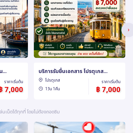
›
เกส
บริการรับยื่นเอกสารอียิปต์ (Egypt)
อียิปต์
ราคาเริ่มต้น
ราคาเริ่มต้น
฿ 7,000
฿ 5,000
1วัน
ล่นเน็ตได้ทุกที่ โดยไม่ต้องถอดซิม