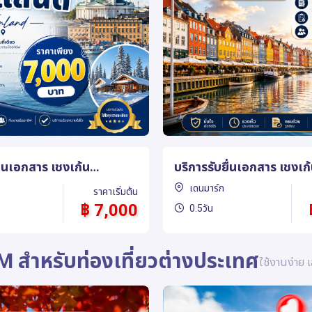
ื่นเอกสาร เชงเก้น
บริการรับยื่นเอกสาร โปรตุ
 (Schengen Denmark)
(Schengen Portugal)
โปรตุเกส
ราคาเริ่มต้น
฿ 7,000
1วัน 1คืน
M สำหรับท่องเที่ยวต่างประเทศ
ใช้งานง่าย เ