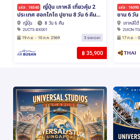
เกาหลี บิ๊กฮิต โซล แทกู ปู
รหัส : 16095
รหัส : 16591
ซาน 6 วัน 4 คืน โดยสายการบินไทย
คุโตะ ฟูจิ โตเกียว 7วัน 4คืน สายการ
(TG)
บิน ไทยแอ
เกาหลีใต้
6 วัน 4 คืน
ญี่ปุ่น
2UICN-TG002
2UNGO-X
17 ก.ย.
-
03 ต.ค. 2569
14 พ.ย.
-
0
า
2 ระยะเวลา
00
฿ 39,900