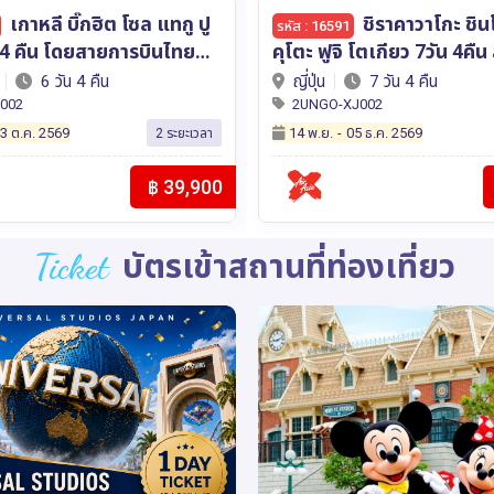
ชิราคาวาโกะ ชินโฮทากะ โฮ
มาเก๊า จูไห่ 2 สวนสนุก
รหัส : 16443
ความสุขคูณสอง Ocean K
ร์เอเชีย เอ็กซ์
Spaceship Park (ไม่ลงร้าน
7 วัน 4 คืน
จีน
4 วัน 3 คืน
คืน โดยสายการบิน Air Ma
J002
2UMFM-NX007
5 ธ.ค. 2569
29 ธ.ค.
-
31 ธ.ค. 2569
8 ระยะเวลา
฿ 39,900
Ticket
บัตรเข้าสถานที่ท่องเที่ยว