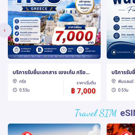
‹
บริการรับยื่นเอกสาร เชงเก้น
บริการรับย
ฟินแลนด์ (Schengen Finland)
เดนมาร์ก
ฟินแลนด์
เดนมาร์ก
ราคาเริ่มต้น
฿ 7,000
0.5วัน
0.5วัน
Travel SIM
eSI