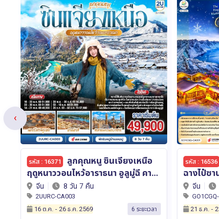
‹
ฉางชุน ฮาร์บิน เหยียนจี๋
รหัส : 16536
รหัส : 16496
ฉางไป๋ซาน หมู่บ้านหิมะ มนตราเหมันต์
ย่าติง T
อาณาจักรน้ำแข็ง 7 วัน 5 คืน โดย สาย
ที่กาลเวล
จีน
7 วัน 5 คืน
จีน
การบิน แอร์ไชน่า (CA)
งดงามเสมอ โดยรถไฟความเร
GO1CGQ-CA001
2UKMG-F
วัน 6 คืน
21 ธ.ค.
-
23 ม.ค. 2570
21 ต.ค.
-
2
า
4 ระยะเวลา