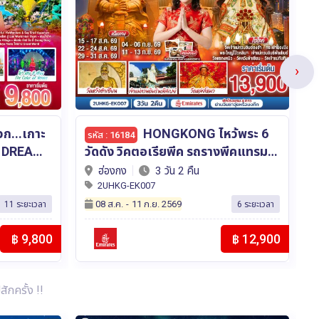
›
INCREDIBLE INDIA เสน่ห์
รหัส : 16292
พีคแทรม 3
อินเดีย มหัศจรรย์สามเหลี่ยมทองคำ
ค
mirates
เดลี · อัครา · ชัยปูร์ 4วัน 2คืน โดย
ก
อินเดีย
4 วัน 2 คืน
THAI AIRWAYS (TG)
2UDEL-TG001
10 ก.ย.
-
25 ต.ค. 2569
6 ระยะเวลา
6 ระยะเวลา
฿ 12,900
฿ 29,900
ักครั้ง !!