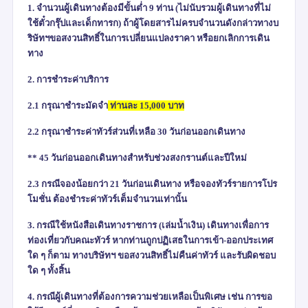
1. จำนวนผู้เดินทางต้องมีขั้นต่ำ 9 ท่าน (ไม่นับรวมผู้เดินทางที่ไม่
ใช้ตั๋วกรุ๊ปและเด็กทารก) ถ้าผู้โดยสารไม่ครบจำนวนดังกล่าวทางบ
ริษัทฯขอสงวนสิทธิ์ในการเปลี่ยนแปลงราคา หรือยกเลิกการเดิน
ทาง
2. การชำระค่าบริการ
2.1
กรุณาชำระมัดจำ
ท่านละ
15,000
บาท
2.2 กรุณาชำระค่าทัวร์ส่วนที่เหลือ 30 วันก่อนออกเดินทาง
** 45 วันก่อนออกเดินทางสำหรับช่วงสงกรานต์และปีใหม่
2.3 กรณีจองน้อยกว่า 21 วันก่อนเดินทาง หรือจองทัวร์รายการโปร
โมชั่น ต้องชำระค่าทัวร์เต็มจำนวนเท่านั้น
3. กรณีใช้หนังสือเดินทางราชการ (เล่มน้ำเงิน) เดินทางเพื่อการ
ท่องเที่ยวกับคณะทัวร์ หากท่านถูกปฏิเสธในการเข้า-ออกประเทศ
ใด ๆ ก็ตาม ทางบริษัทฯ ขอสงวนสิทธิ์ไม่คืนค่าทัวร์ และรับผิดชอบ
ใด ๆ ทั้งสิ้น
4.
กรณีผู้เดินทางที่ต้องการความช่วยเหลือเป็นพิเศษ เช่น การขอ