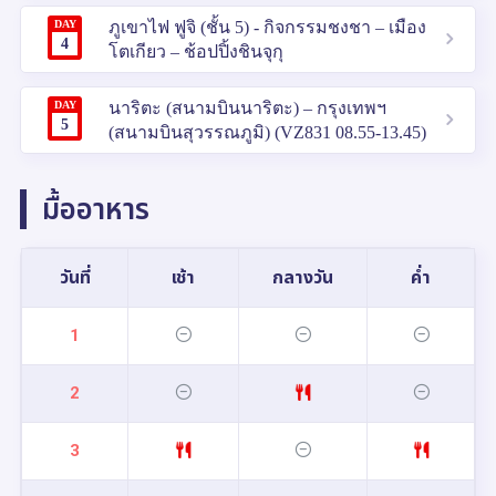
DAY
ภูเขาไฟ ฟูจิ (ชั้น 5) - กิจกรรมชงชา – เมือง
4
โตเกียว – ช้อปปิ้งชินจุกุ
DAY
นาริตะ (สนามบินนาริตะ) – กรุงเทพฯ
5
(สนามบินสุวรรณภูมิ) (VZ831 08.55-13.45)
มื้ออาหาร
วันที่
เช้า
กลางวัน
ค่ำ
1
2
3