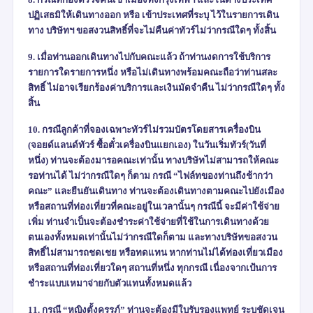
ปฏิเสธมิให้เดินทางออก หรือ เข้าประเทศที่ระบุ ไว้ในรายการเดิน
ทาง บริษัทฯ ขอสงวนสิทธิ์ที่จะไม่คืนค่าทัวร์ไม่ว่ากรณีใดๆ ทั้งสิ้น
9. เมื่อท่านออกเดินทางไปกับคณะแล้ว ถ้าท่านงดการใช้บริการ
รายการใดรายการหนึ่ง หรือไม่เดินทางพร้อมคณะถือว่าท่านสละ
สิทธิ์ ไม่อาจเรียกร้องค่าบริการและเงินมัดจำคืน ไม่ว่ากรณีใดๆ ทั้ง
สิ้น
10. กรณีลูกค้าที่จองเฉพาะทัวร์ไม่รวมบัตรโดยสารเครื่องบิน
(จอยด์แลนด์ทัวร์ ซื้อตั๋วเครื่องบินแยกเอง) ในวันเริ่มทัวร์(วันที่
หนึ่ง) ท่านจะต้องมารอคณะเท่านั้น ทางบริษัทไม่สามารถให้คณะ
รอท่านได้ ไม่ว่ากรณีใดๆ ก็ตาม กรณี “ไฟล์ทของท่านถึงช้ากว่า
คณะ” และยืนยันเดินทาง ท่านจะต้องเดินทางตามคณะไปยังเมือง
หรือสถานที่ท่องเที่ยวที่คณะอยู่ในเวลานั้นๆ กรณีนี้ จะมีค่าใช้จ่าย
เพิ่ม ท่านจำเป็นจะต้องชำระค่าใช้จ่ายที่ใช้ในการเดินทางด้วย
ตนเองทั้งหมดเท่านั้นไม่ว่ากรณีใดก็ตาม และทางบริษัทขอสงวน
สิทธิ์ไม่สามารถชดเชย หรือทดแทน หากท่านไม่ได้ท่องเที่ยวเมือง
หรือสถานที่ท่องเที่ยวใดๆ สถานที่หนึ่ง ทุกกรณี เนื่องจากเป้นการ
ชำระแบบเหมาจ่ายกับตัวแทนทั้งหมดแล้ว
11. กรณี “หญิงตั้งครรภ์” ท่านจะต้องมีใบรับรองแพทย์ ระบุชัดเจน