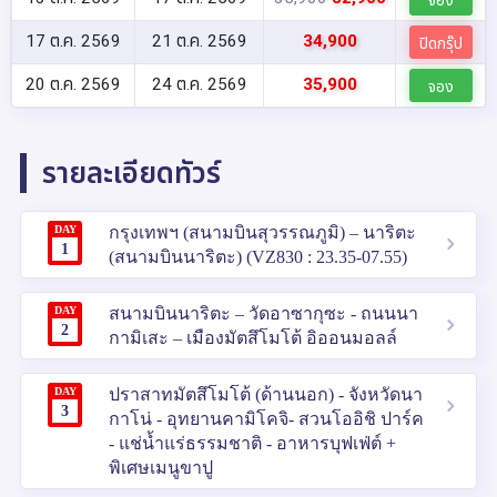
17 ต.ค. 2569
21 ต.ค. 2569
34,900
ปิดกรุ๊ป
20 ต.ค. 2569
24 ต.ค. 2569
35,900
จอง
รายละเอียดทัวร์
DAY
กรุงเทพฯ (สนามบินสุวรรณภูมิ) – นาริตะ
1
(สนามบินนาริตะ) (VZ830 : 23.35-07.55)
DAY
สนามบินนาริตะ – วัดอาซากุซะ - ถนนนา
2
กามิเสะ – เมืองมัตสึโมโต้ อิออนมอลล์
DAY
ปราสาทมัตสึโมโต้ (ด้านนอก) - จังหวัดนา
3
กาโน่ - อุทยานคามิโคจิ- สวนโออิชิ ปาร์ค
- แช่น้ำแร่ธรรมชาติ - อาหารบุฟเฟ่ต์ +
พิเศษเมนูขาปู