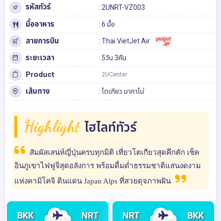
รหัสทัวร์
: 2UNRT-VZ003
มื้ออาหาร
: 6 มื้อ
สายการบิน
: Thai VietJet Air
ระยะเวลา
: 5วัน 3คืน
Product
: 2UCenter
เส้นทาง
:
โตเกียว
นากาโน่
Highlight
ไฮไลท์ทัวร์
สัมผัสเสน่ห์ญี่ปุ่นครบทุกมิติ เที่ยวโตเกียวสุดคึกคัก เช็ค
อินภูเขาไฟฟูจิสุดอลังการ พร้อมดื่มด่ำธรรมชาติแสนงดงาม
แห่งคามิโคจิ ดินแดน Japan Alps ที่สวยดุจภาพฝัน
BKK
NRT
NRT
BKK