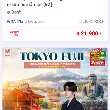
การบินเวียตเจ็ทแอร์ [VZ]
โอซาก้า
5วัน 3คืน
: 2UKIX-VZ002
( 2 ช่วงวันเดินทาง)
฿ 21,900.-