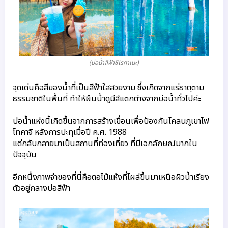
(บ่อน้ําสีฟ้าชิโรกาเนะ)
จุดเด่นคือสีของน้ำที่เป็นสีฟ้าใสสวยงาม ซึ่งเกิดจากแร่ธาตุตาม
ธรรมชาติในพื้นที่ ทำให้ผืนน้ำดูมีสีแตกต่างจากบ่อน้ำทั่วไปค่ะ

บ่อน้ำแห่งนี้เกิดขึ้นจากการสร้างเขื่อนเพื่อป้องกันโคลนภูเขาไฟ
โทคาจิ หลังการปะทุเมื่อปี ค.ศ. 1988 

แต่กลับกลายมาเป็นสถานที่ท่องเที่ยว ที่มีเอกลักษณ์มากใน
ปัจจุบัน 

อีกหนึ่งภาพจำของที่นี่คือตอไม้แห้งที่โผล่ขึ้นมาเหนือผิวน้ำเรียง
ตัวอยู่กลางบ่อสีฟ้า 