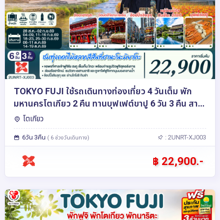
TOKYO FUJI ใช้รถเดินทางท่องเที่ยว 4 วันเต็ม พัก
มหานครโตเกียว 2 คืน ทานบุฟเฟต์ขาปู 6 วัน 3 คืน สาย
การบิน ไทยแอร์เอเชีย เอ็กซ์
โตเกียว
6วัน 3คืน
: 2UNRT-XJ003
( 6 ช่วงวันเดินทาง)
฿ 22,900.-