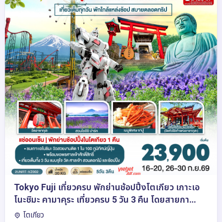
Tokyo Fuji เที่ยวครบ พักย่านช้อปปิ้งโตเกียว เกาะเอ
โนะชิมะ คามาคุระ เที่ยวครบ 5 วัน 3 คืน โดยสายกา
รบินเวียตเจ็ทแอร์ [VZ]
โตเกียว