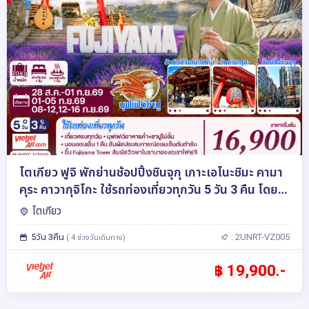
โตเกียว ฟูจิ พักย่านช้อปปิ้งชินจุกุ เกาะเอโนะชิมะ คามา
คุระ คาวากุจิโกะ ใช้รถท่องเที่ยวทุกวัน 5 วัน 3 คืน โดย
สายการบินเวียตเจ็ทแอร์ [VZ]
โตเกียว
5วัน 3คืน
: 2UNRT-VZ005
( 4 ช่วงวันเดินทาง)
฿ 19,900.-