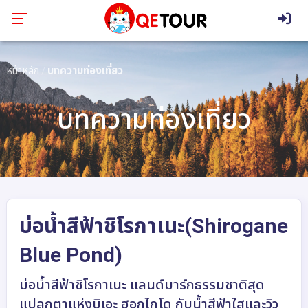
หน้าหลัก
บทความท่องเที่ยว
บทความท่องเที่ยว
บ่อน้ำสีฟ้าชิโรกาเนะ(Shirogane
Blue Pond)
บ่อน้ำสีฟ้าชิโรกาเนะ แลนด์มาร์กธรรมชาติสุด
แปลกตาแห่งบิเอะ ฮอกไกโด กับน้ำสีฟ้าใสและวิว