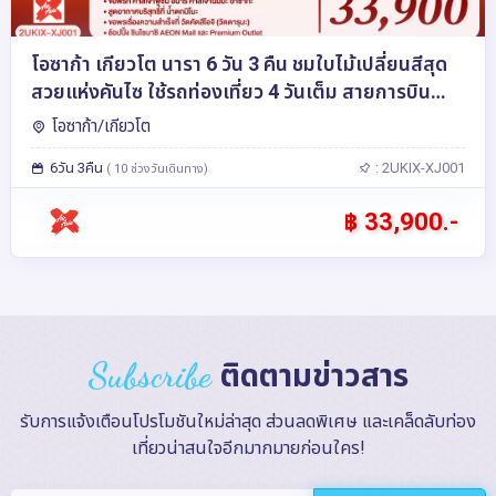
โอซาก้า เกียวโต นารา 6 วัน 3 คืน ชมใบไม้เปลี่ยนสีสุด
สวยแห่งคันไซ ใช้รถท่องเที่ยว 4 วันเต็ม สายการบิน
ไทยแอร์เอเชีย เอ็กซ์
โอซาก้า/เกียวโต
6วัน 3คืน
: 2UKIX-XJ001
( 10 ช่วงวันเดินทาง)
฿ 33,900.-
Subscribe
ติดตามข่าวสาร
รับการแจ้งเตือนโปรโมชันใหม่ล่าสุด ส่วนลดพิเศษ และเคล็ดลับท่อง
เที่ยวน่าสนใจอีกมากมายก่อนใคร!