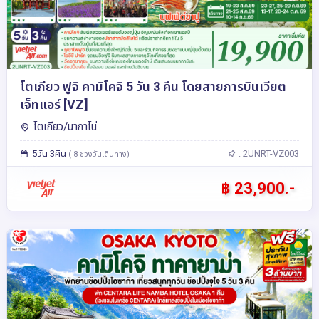
โตเกียว ฟูจิ คามิโคจิ 5 วัน 3 คืน โดยสายการบินเวียต
เจ็ทแอร์ [VZ]
โตเกียว/นากาโน่
5วัน 3คืน
: 2UNRT-VZ003
( 8 ช่วงวันเดินทาง)
฿ 23,900.-