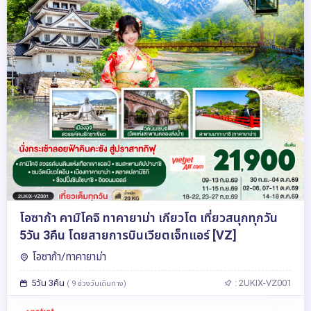
โอซาก้า คามิโคจิ ทาคายาม่า เกียวโต เที่ยวสนุกทุกวัน
5วัน 3คืน โดยสายการบินเวียตเจ็ทแอร์ [VZ]
โอซาก้า/ทาคายาม่า
5วัน 3คืน
: 2UKIX-VZ001
( 9 ช่วงวันเดินทาง)