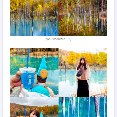
(บ่อน้ําสีฟ้าชิโรกาเนะ)