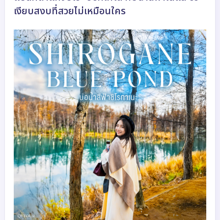
เงียบสงบที่สวยไม่เหมือนใคร