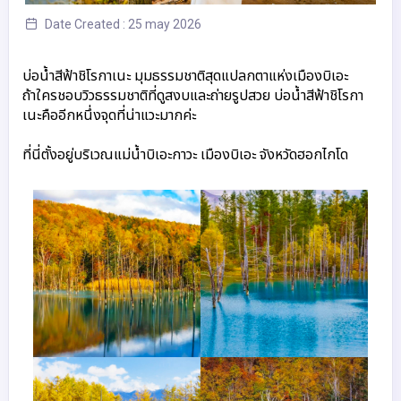
Date Created : 25 may 2026
บ่อน้ำสีฟ้าชิโรกาเนะ มุมธรรมชาติสุดแปลกตาแห่งเมืองบิเอะ
ถ้าใครชอบวิวธรรมชาติที่ดูสงบและถ่ายรูปสวย บ่อน้ำสีฟ้าชิโรกา
เนะคืออีกหนึ่งจุดที่น่าแวะมากค่ะ 

ที่นี่ตั้งอยู่บริเวณแม่น้ำบิเอะกาวะ เมืองบิเอะ จังหวัดฮอกไกโด 