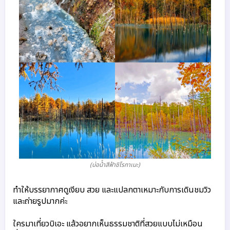
(บ่อน้ําสีฟ้าชิโรกาเนะ)
ทำให้บรรยากาศดูเงียบ สวย และแปลกตาเหมาะกับการเดินชมวิว
และถ่ายรูปมากค่ะ

ใครมาเที่ยวบิเอะ แล้วอยากเห็นธรรมชาติที่สวยแบบไม่เหมือน