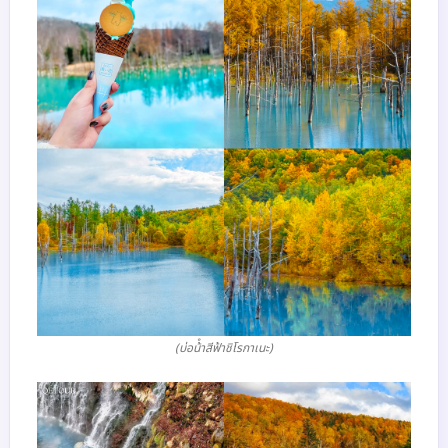
(บ่อน้ําสีฟ้าชิโรกาเนะ)