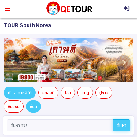
TOUR South Korea
ทัวร์ เกาหลีใต้
คย็องกี
โซล
แทกู
ปูซาน
อินชอน
ซ่อน
ค้นหา