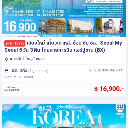
เชียงใหม่ เที่ยวเกาหลี..ช้อป ชิม ชิล.. Seoul My
รหัส : 15975
Seoul 5 วัน 3 คืน โดยสายการบิน แอร์ปูซาน (BX)
เกาหลีใต้ โซล,อินชอน
: 5วัน 3คืน
: 2UCNXICN-BX001
(3 ดูช่วงเวลา)
Product: 2UCenter
฿ 16,900.-