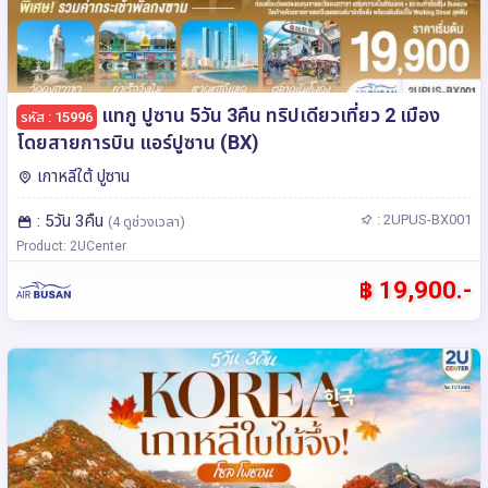
แทกู ปูซาน 5วัน 3คืน ทริปเดียวเที่ยว 2 เมือง
รหัส : 15996
โดยสายการบิน แอร์ปูซาน (BX)
เกาหลีใต้ ปูซาน
: 5วัน 3คืน
: 2UPUS-BX001
(4 ดูช่วงเวลา)
Product: 2UCenter
฿ 19,900.-