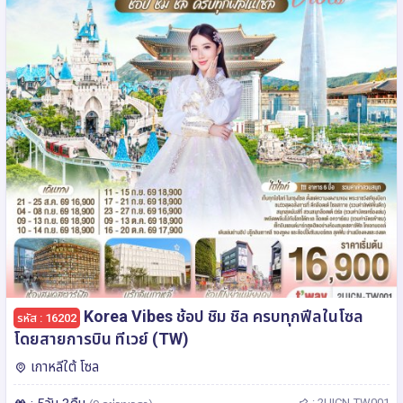
Korea Vibes ช้อป ชิม ชิล ครบทุกฟีลในโซล
รหัส : 16202
โดยสายการบิน ทีเวย์ (TW)
เกาหลีใต้ โซล
: 2UICN-TW001