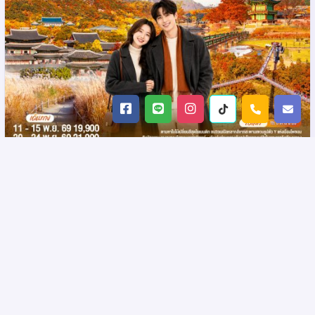
เกาหลีใบไม้จึ้ง! โซล - โพชอน 5วัน 3 คืน โดย
รหัส : 16105
สายการบินแอร์เอเชีย (FD)
เกาหลีใต้ โซล,คย็องกี
: 5วัน 3คืน
: 2UICN-FD003
(3 ดูช่วงเวลา)
Product: 2UCenter
เข้าร้านช็อปปิ้ง