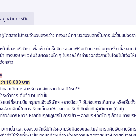
้อมูลสายการบิน
ถ้าผู้โดยสารไม่ครบจำนวนดังกล่าว ทางบริษัทฯ ขอสงวนสิทธิ์ในการเปลี่ยนแปลงร
้าที่ของบริษัทฯ เพื่อเช็คว่ากรุ๊ปมีการคอนเฟิร์มเดินทางก่อนทุกครั้ง เนื่องจา
งหน้า ทางบริษัทฯ จะไม่รับผิดชอบใด ๆ ในกรณี ถ้าท่านออกตั๋วภายในโดยไม่แจ้งใ
ดังกล่าว
ง*
กว่า 10,000 บาท
วันก่อนเดินทางสำหรับช่วงสงกรานต์และปีใหม่**
ระค่าทัวร์เต็มจำนวนเท่านั้น
ีลแชร์ที่สนามบิน กรุณาแจ้งบริษัทฯ อย่างน้อย 7 วันก่อนการเดินทาง หรือเริ่มตั้
งวนสิทธิ์ในการเรียกเก็บค่าใช้จ่ายตามจริงที่เกิดขึ้นกับผู้เดินทาง (ถ้ามี)
องเที่ยวกับคณะทัวร์ หากท่านถูกปฏิเสธในการเข้า – ออกประเทศใด ๆ ก็ตาม ทางบร
งเท่านั้น และ ขอสงวนสิทธิ์ปฏิเสธความรับผิดชอบและไม่สามารถคืนเงินค่าบริก
่าใช้จ่ายที่เพิ่มขึ้นของนักท่องเที่ยว ซึ่งเกิดจากเหตุสุดวิสัยและปัจจัยที่นอกเ