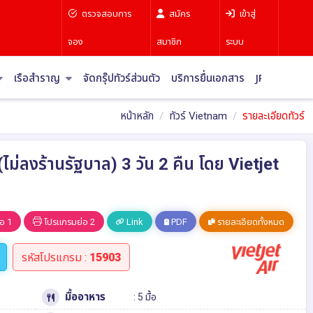
ตรวจสอบการ
สมัคร
เข้าสู่
จอง
สมาชิก
ระบบ
เรือสำราญ
จัดกรุ๊ปทัวร์ส่วนตัว
บริการยื่นเอกสาร
JR Pass
บท
หน้าหลัก
ทัวร์ Vietnam
รายละเอียดทัวร์
ม่ลงร้านรัฐบาล) 3 วัน 2 คืน โดย Vietjet
อ 1
โปรแกรมย่อ 2
Link
PDF
รายละเอียดทั้งหมด
รหัสโปรแกรม :
15903
มื้ออาหาร
: 5 มื้อ