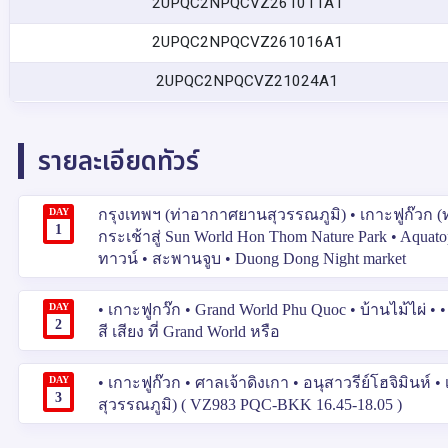
2UPQC2NPQCVZ261011A1
2UPQC2NPQCVZ261016A1
2UPQC2NPQCVZ21024A1
รายละเอียดทัวร์
DAY
กรุงเทพฯ (ท่าอากาศยานสุวรรณภูมิ) • เกาะฟูก๊วก 
1
กระเช้าสู่ Sun World Hon Thom Nature Park • Aquato
ทาวน์ • สะพานจูบ • Duong Dong Night market
DAY
• เกาะฟูกว๊ก • Grand World Phu Quoc • บ้านไม้ไผ่ 
2
สี เสียง ที่ Grand World หรือ
DAY
• เกาะฟูก๊วก • ศาลเจ้าดิงเกา • อนุสาวรีย์โฮจิมินห
3
สุวรรณภูมิ) ( VZ983 PQC‑BKK 16.45‑18.05 )