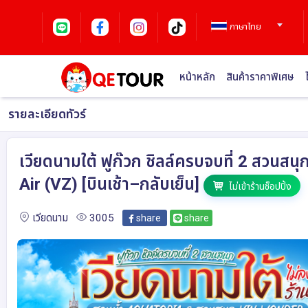
ภาษาไทย
หน้าหลัก
สินค้าราคาพิเศษ
รายละเอียดทัวร์
เวียดนามใต้ ฟูก๊วก ชิลล์ครบจบที่ 2 สวนสน
Air (VZ) [บินเช้า–กลับเย็น]
ไม่เข้าร้านช็อปปิ้ง
เวียดนาม
3005
share
share