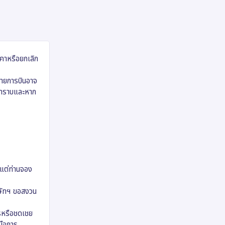
าคาหรือยกเลิก
กสายการบินอาจ
ห้ทราบและหาก
งแต่ท่านจอง
ิษัทฯ ขอสงวน
ารหรือชดเชย
หนือการ