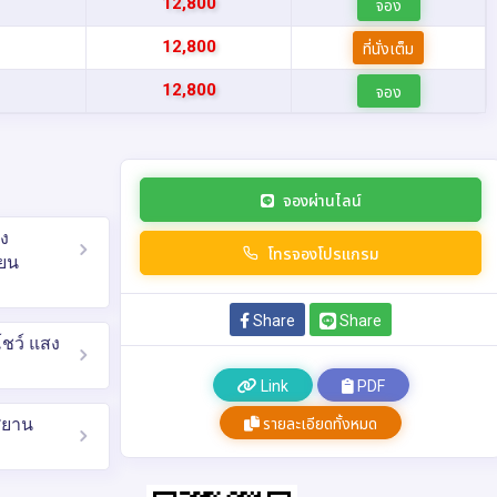
12,800
จอง
12,800
ที่นั่งเต็ม
12,800
จอง
จองผ่านไลน์
่ง
โทรจองโปรแกรม
ียน
Share
Share
โชว์ แสง
Link
PDF
าศยาน
รายละเอียดทั้งหมด