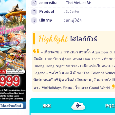
สายการบิน
: Thai VietJet Air
Product
: 2UCenter
เส้นทาง
:
เกาะฟู้โกว๊ก
Highlight
ไฮไลท์ทัวร์
- เที่ยวครบ 2 สวนสนุก สวนน้ำ Aquatopia & 
อันดับ 1 ของโลก สู่ Sun World Hon Thom - ถ่ายภ
Duong Dong Night Market - เวนิสแห่งเวียดนาม G
Legend - ชมโชว์ แสง สี เสียง “The Color of Venice
พิเศษ ขนมจีนซีฟู้ด สไตล์ เวียดนาม , อิ่มอร่อยไปก
ดาว VinHolidays Fiesta - ใจกลาง Grand World
BKK
PQC