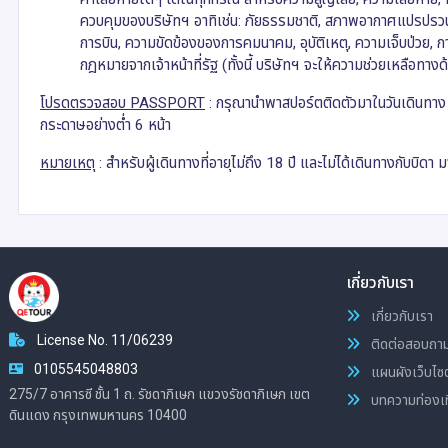
ควบคุมของบริษัทฯ อาทิเช่น: ภัยธรรมชาติ, สภาพอากาศแปรปรวน,
การบิน, ความขัดข้องของการคมนาคม, อุบัติเหตุ, ความเจ็บป่วย,
กฎหมายจากเจ้าหน้าที่รัฐ (ทั้งนี้ บริษัทฯ จะให้ความช่วยเหลือ
โปรดตรวจสอบ
PASSPORT
: กรุณานำพาสปอร์ตติดตัวมาในวันเดินทาง พ
กระดาษอย่างต่ำ 6 หน้า
หมายเหตุ
: สำหรับผู้เดินทางที่อายุไม่ถึง 18 ปี และไม่ได้เดินทางกับ
เกี่ยวกับเรา
เกี่ยวกับเรา
License No. 11/06239
ติดต่อสอบถา
0105545048803
แผนผังเว็บไซต
275/7 อาคารซี ชั้น 1 ถ. รัชดาภิเษก แขวงรัชดาภิเษก เขต
บทความท่องเท
ดินแดง กรุงเทพมหานคร 10400