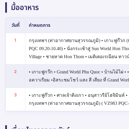
มื้ออาหาร
วันที่
กำหนดการ
1
กรุงเทพฯ (ท่าอากาศยานสุวรรณภูมิ) • เกาะฟูก๊วก
PQC 09.20-10.40) • นั่งกระเช้าสู่ Sun World Hon Tho
Village • ชายหาด Hon Thom • เมดิเตอเรเนียน ทาวน
2
• เกาะฟูกว๊ก • Grand World Phu Quoc • บ้านไม้ไผ่ •
อควาเรียม •อิสระชมโชว์ แสง สี เสียง ที่ Grand Wor
3
• เกาะฟูก๊วก • ศาลเจ้าดิงเกา • อนุสาวรีย์โฮจิมินห
กรุงเทพฯ (ท่าอากาศยานสุวรรณภูมิ) ( VZ983 PQC‑