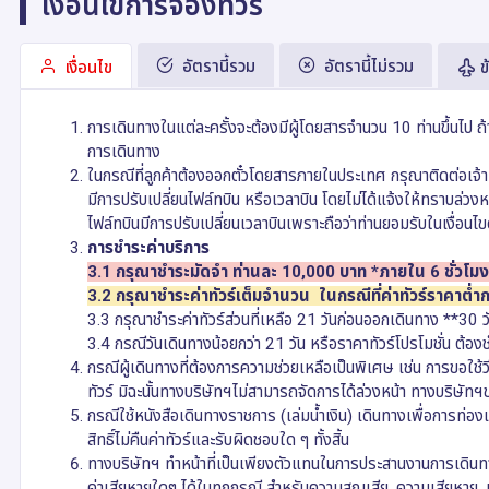
เงื่อนไขการจองทัวร์
อัตรานี้รวม
อัตรานี้ไม่รวม
เงื่อนไข
ข
การเดินทางในแต่ละครั้งจะต้องมีผู้โดยสารจำนวน 10 ท่านขึ้นไป 
การเดินทาง
ในกรณีที่ลูกค้าต้องออกตั๋วโดยสารภายในประเทศ กรุณาติดต่อเจ้าหน
มีการปรับเปลี่ยนไฟล์ทบิน หรือเวลาบิน โดยไม่ได้แจ้งให้ทราบล่ว
ไฟล์ทบินมีการปรับเปลี่ยนเวลาบินเพราะถือว่าท่านยอมรับในเงื่อนไข
การชำระค่าบริการ
3.1 กรุณาชำระมัดจำ ท่านละ 10,000 บาท *ภายใน 6 ชั่วโม
3.2 กรุณาชำระค่าทัวร์เต็มจำนวน ในกรณีที่ค่าทัวร์ราคาต่ำ
3.3 กรุณาชำระค่าทัวร์ส่วนที่เหลือ 21 วันก่อนออกเดินทาง **30 
3.4 กรณีวันเดินทางน้อยกว่า 21 วัน หรือราคาทัวร์โปรโมชั่น ต้องชำ
กรณีผู้เดินทางที่ต้องการความช่วยเหลือเป็นพิเศษ เช่น การขอใช้ว
ทัวร์ มิฉะนั้นทางบริษัทฯไม่สามารถจัดการได้ล่วงหน้า ทางบริษัทฯขอส
กรณีใช้หนังสือเดินทางราชการ (เล่มน้ำเงิน) เดินทางเพื่อการท่
สิทธิ์ไม่คืนค่าทัวร์และรับผิดชอบใด ๆ ทั้งสิ้น
ทางบริษัทฯ ทำหน้าที่เป็นเพียงตัวแทนในการประสานงานการเดินทา
ค่าเสียหายใดๆ ได้ในทุกกรณี สำหรับความสูญเสีย, ความเสียหาย, หรือค