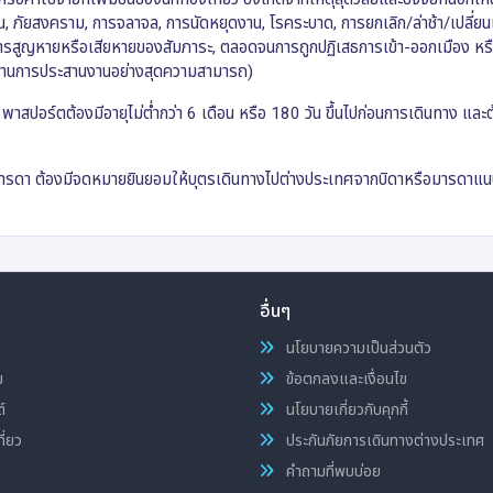
 ภัยสงคราม, การจลาจล, การนัดหยุดงาน, โรคระบาด, การยกเลิก/ล่าช้า/เปลี่
 การสูญหายหรือเสียหายของสัมภาระ, ตลอดจนการถูกปฏิเสธการเข้า-ออกเมือง หร
ทางด้านการประสานงานอย่างสุดความสามารถ)
าสปอร์ตต้องมีอายุไม่ต่ำกว่า 6 เดือน หรือ 180 วัน ขึ้นไปก่อนการเดินทาง และต
บิดา มารดา ต้องมีจดหมายยินยอมให้บุตรเดินทางไปต่างประเทศจากบิดาหรือมารดาแ
อื่นๆ
นโยบายความเป็นส่วนตัว
ม
ข้อตกลงและเงื่อนไข
์
นโยบายเกี่ยวกับคุกกี้
ี่ยว
ประกันภัยการเดินทางต่างประเทศ
คำถามที่พบบ่อย