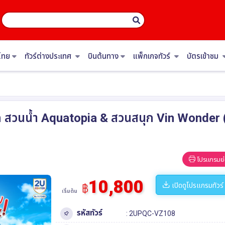
ไทย
ทัวร์ต่างประเทศ
บินต้นทาง
แพ็กเกจทัวร์
บัตรเข้าชม
ุก สวนน้ำ Aquatopia & สวนสนุก Vin Wonder (ไ
โปรแกรมย่
10,800
เปิดดูโปรแกรมทัวร์
฿
เริ่มต้น
รหัสทัวร์
: 2UPQC-VZ108