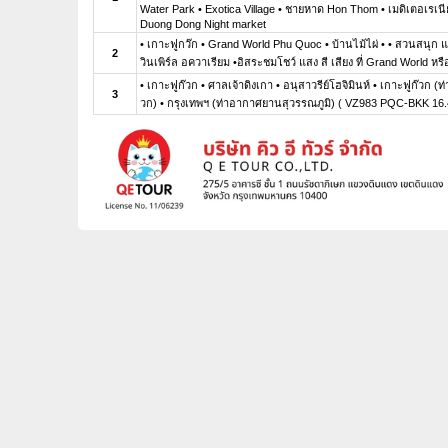
Water Park • Exotica Village • ชายหาด Hon Thom • เมดิเตอเรเนี
Duong Dong Night market
• เกาะฟูกว๊ก • Grand World Phu Quoc • บ้านไม้ไผ่ • • สวนสนุก
2
วินเพิร์ล อควาเรียม •อิสระชมโชว์ แสง สี เสียง ที่ Grand World หรื
• เกาะฟูก๊วก • ศาลเจ้าดิงเกา • อนุสาวรีย์โฮจิมินห์ • เกาะฟูก๊วก
3
วก) • กรุงเทพฯ (ท่าอากาศยานสุวรรณภูมิ) ( VZ983 PQC‑BKK 16.