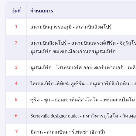
วันที่
กำหนดการ
1
สนามบินสุวรรณภูมิ - สนามบินสิงคโปร์
2
สนามบินสิงคโปร์ – สนามบินแฟรงค์เฟิร์ต - จัตุรัสโร
นูเรมเบิร์ก ชมเขตเมืองเก่านครนูเรมเบิร์ก
3
นูเรมเบิร์ก – โรเทนบวร์ค ออบ เดอร์ เทาเบอร์ – เพล
4
ไฮเดลเบิร์ก -ทิทิเซ่- ลูเซิร์น – อนุเสาวรีย์สิงโตหิน
5
ซูริค - ซุก – ยอดเขาทิตลิส -โคโม – ทะเลสาบโคโม 
6
Serravalle designer outlet - มหาวิหารดูโอโม - วิคเต
7
มิลาน - สนามบินมาร์เพนซา (อิตาลี)