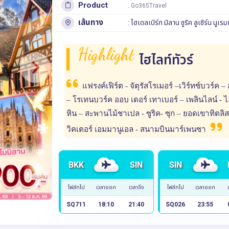
Product
: Go365Travel
เส้นทาง
:
ไฮเดลเบิร์ก
มิลาน
ซูริค
ลูเซิร์น
นูเรมเ
Highlight
ไฮไลท์ทัวร์
แฟรงค์เฟิร์ต - จัตุรัสโรเมอร์ –เวิร์ทซ์บวร์ค 
– โรเทนบวร์ค ออบ เดอร์ เทาเบอร์ – เพลินไลน์ - ไฮเ
หิน – สะพานไม้ชาเปล - ซูริค- ซุก – ยอดเขาทิต
วิคเตอร์ เอมมานูเอล - สนามบินมาร์เพนซา
BKK
SIN
SIN
ไฟล์ทไป
เวลาออก
เวลาถึง
ไฟล์ทไป
เวลาออก
SQ711
18:10
21:40
SQ026
23:55