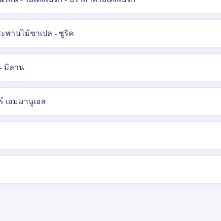
– สะพานไม้ชาเปล - ซูริค
- มิลาน
อร์ เอมมานูเอล