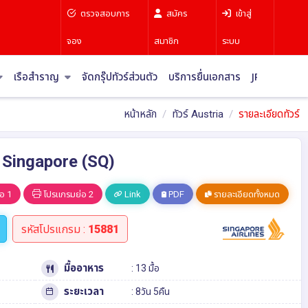
ตรวจสอบการ
สมัคร
เข้าสู่
จอง
สมาชิก
ระบบ
เรือสำราญ
จัดกรุ๊ปทัวร์ส่วนตัว
บริการยื่นเอกสาร
JR Pass
บท
หน้าหลัก
ทัวร์ Austria
รายละเอียดทัวร์
ิน Singapore (SQ)
อ 1
โปรแกรมย่อ 2
Link
PDF
รายละเอียดทั้งหมด
รหัสโปรแกรม :
15881
มื้ออาหาร
: 13 มื้อ
ระยะเวลา
: 8วัน 5คืน