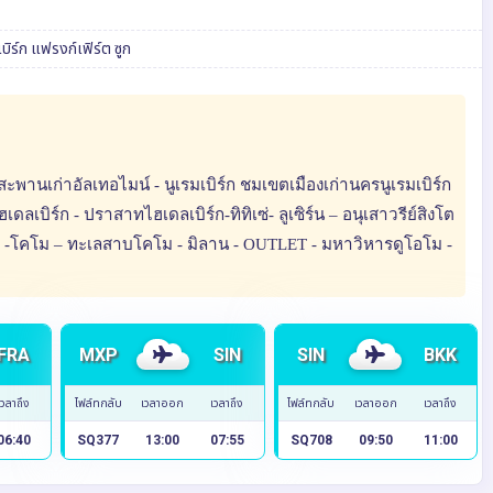
บิร์ก
แฟรงก์เฟิร์ต
ซูก
– สะพานเก่าอัลเทอไมน์ - นูเรมเบิร์ก ชมเขตเมืองเก่านครนูเรมเบิร์ก
ดลเบิร์ก - ปราสาทไฮเดลเบิร์ก-ทิทิเซ่- ลูเซิร์น – อนุเสาวรีย์สิงโต
ลิส -โคโม – ทะเลสาบโคโม - มิลาน - OUTLET - มหาวิหารดูโอโม -
FRA
MXP
SIN
SIN
BKK
เวลาถึง
ไฟล์ทกลับ
เวลาออก
เวลาถึง
ไฟล์ทกลับ
เวลาออก
เวลาถึง
06:40
SQ377
13:00
07:55
SQ708
09:50
11:00