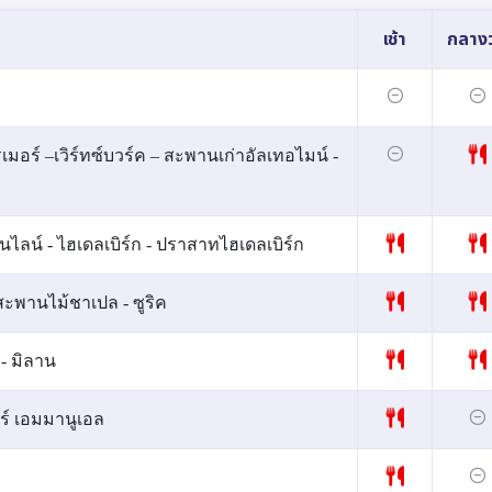
เช้า
กลางว
เมอร์ –เวิร์ทซ์บวร์ค – สะพานเก่าอัลเทอไมน์ -
ินไลน์ - ไฮเดลเบิร์ก - ปราสาทไฮเดลเบิร์ก
 – สะพานไม้ชาเปล - ซูริค
- มิลาน
อร์ เอมมานูเอล