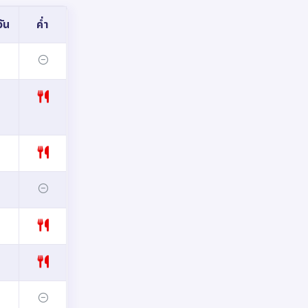
ัน
ค่ำ