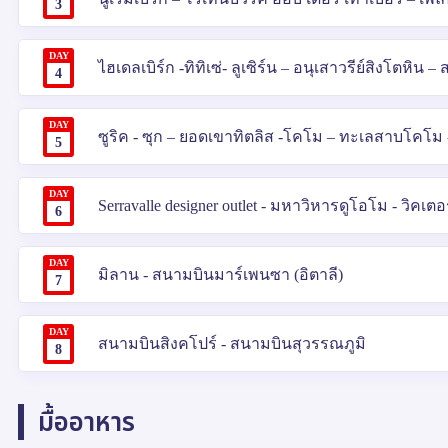
3
DAY
ไฮเดลเบิร์ก -ทิทิเซ่- ลูเซิร์น – อนุเสาวรีย์สิงโตหิน 
4
DAY
ซูริค - ซุก – ยอดเขาทิตลิส -โคโม – ทะเลสาบโคโม 
5
DAY
Serravalle designer outlet - มหาวิหารดูโอโม - วิคเต
6
DAY
มิลาน - สนามบินมาร์เพนซา (อิตาลี)
7
DAY
สนามบินสิงคโปร์ - สนามบินสุวรรณภูมิ
8
มื้ออาหาร