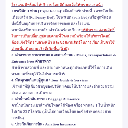
โรงแรมมีพร้อมให้บริการ โดยมิต้องแจ้งให้ทราบล่วงหน้า
⦁
กรณีพัก
3
ท่าน (
Triple Room):
เตียงสำหรับท่านที่
3
อาจจัดเป็น
เตียงเสริม (
Roll-away Bed),
โซฟาเบด (
Sofa Bed)
หรือฟูกที่นอน
ทั้งนี้ขึ้นอยู่กับการบริหารจัดการของแต่ละโรงแรม
หากห้องพักประเภทดังกล่าวไม่พร้อมบริการ
บริษัทฯ ขอสงวนสิทธิ์
ในการปรับเปลี่ยนรูปแบบตามที่โรงแรมมีพร้อมให้บริการโดยมิ
ต้องแจ้งให้ทราบล่วงหน้า และขอสงวนสิทธิ์ในการเรียกเก็บค่าใช้
จ่ายเพิ่มเติมตามจริงที่เกิดขึ้น (ถ้ามี)
3.
ค่าอาหาร ยานพาหนะ และค่าเข้าชม /
Meals, Transportation &
Entrance Fees
ค่าอาหาร
ค่าเข้าชมสถานที่ และค่ายานพาหนะทุกประเภทที่ใช้ในการเดิน
ทางตามที่ระบุไว้ในโปรแกรมทัวร์
4.
มัคคุเทศก์และผู้ดูแล /
Tour Guide & Services
เจ้าหน้าที่ผู้เชี่ยวชาญของบริษัทฯ คอยให้บริการและอำนวยความ
สะดวกตลอดการเดินทาง
5.
ค่าน้ำหนักสัมภาระ /
Baggage Allowance
ค่าน้ำหนักกระเป๋าสำหรับโหลดใต้ท้องเครื่อง ท่านละ
1
ใบ น้ำหนัก
ไม่เกิน
23
กิโลกรัม (เป็นไปตามเงื่อนไขและข้อกำหนดของสาย
การบิน)
6.
ประกันภัยการบิน /
Aviation Insurance