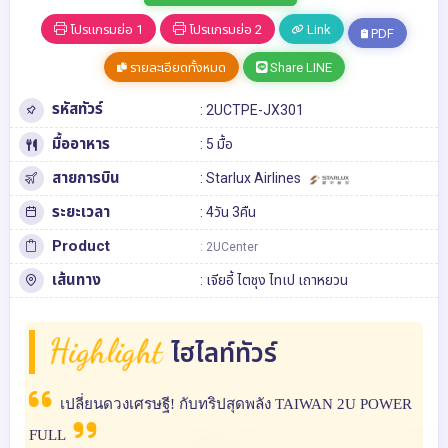
โปรแกรมย่อ 1
โปรแกรมย่อ 2
Link
PDF
รายละเอียดทั้งหมด
Share LINE
รหัสทัวร์
: 2UCTPE-JX301
มื้ออาหาร
: 5 มื้อ
สายการบิน
: Starlux Airlines
ระยะเวลา
: 4วัน 3คืน
Product
: 2UCenter
เส้นทาง
:
เจียอี้
ไตชุง
ไทเป
เถาหยวน
Highlight
ไฮไลท์ทัวร์
เปลี่ยนดวงเศรษฐี! กับทริปสุดพลัง TAIWAN 2U POWER
FULL