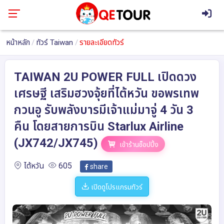
หน้าหลัก
ทัวร์ Taiwan
รายละเอียดทัวร์
TAIWAN 2U POWER FULL เปิดดวง
เศรษฐี เสริมฮวงจุ้ยที่ไต้หวัน ขอพรเทพ
กวนอู รับพลังบารมีเจ้าแม่มาจู่ 4 วัน 3
คืน โดยสายการบิน Starlux Airline
(JX742/JX745)
เข้าร้านช็อปปิ้ง
ไต้หวัน
605
share
เปิดดูโปรแกรมทัวร์