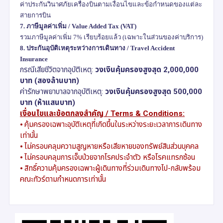
ค่าประกันวินาศภัยเครื่องบินตามเงื่อนไขและข้อกำหนดของแต่ละ
สายการบิน
7.
ภาษีมูลค่าเพิ่ม /
Value Added Tax (VAT)
รวมภาษีมูลค่าเพิ่ม
7%
เรียบร้อยแล้ว (เฉพาะในส่วนของค่าบริการ)
8.
ประกันอุบัติเหตุระหว่างการเดินทาง /
Travel Accident
Insurance
กรณีเสียชีวิตจากอุบัติเหตุ:
วงเงินคุ้มครองสูงสุด
2,000,000
บาท (สองล้านบาท)
ค่ารักษาพยาบาลจากอุบัติเหตุ:
วงเงินคุ้มครองสูงสุด
500,000
บาท (ห้าแสนบาท)
เงื่อนไขและข้อตกลงสำคัญ /
Terms & Conditions:
⦁
คุ้มครองเฉพาะอุบัติเหตุที่เกิดขึ้นในระหว่างระยะเวลาการเดินทาง
เท่านั้น
⦁
ไม่ครอบคลุมความสูญหายหรือเสียหายของทรัพย์สินส่วนบุคคล
⦁
ไม่ครอบคลุมการเจ็บป่วยจากโรคประจำตัว หรือโรคแทรกซ้อน
⦁
สิทธิ์ความคุ้มครองเฉพาะผู้เดินทางที่ร่วมเดินทางไป-กลับพร้อม
คณะทัวร์ตามกำหนดการเท่านั้น