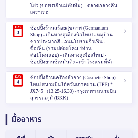
โย่ว (ขอพรเจ้าแม่ทับทิม) – ตลาดกลางคืน
เหราเหอ
DAY
ช้อปปิ้งร้านสร้อยสุขภาพ (Germanium
3
Shop) - เดินทางสู่เมืองนิวไทเป - หมู่บ้าน
ชาวประมากสี - ถนนโบรามจิ่วเฟิน -
ซื๋อเฟิ่น (รวมปล่อยโคม 4ท่าน
ต่อ1โคมลอย) - เดินทางสู่เมืองไทเป -
ช้อปปิ่งย่านซีเหมินติง - เข้าโรงแรมที่พัก
DAY
ช้อปปิ้งร้านเครื่องสำอาง (Cosmetic Shop) –
4
ไทเป สนามบินไต้หวันเถาหยวน (TPE) *
JX745 : (13.25-16.30) -กรุงเทพฯ สนามบิน
สุวรรณภูมิ (BKK)
มื้ออาหาร