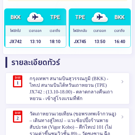
BKK
TPE
TPE
BKK
ไฟล์ทไป
เวลาออก
เวลาถึง
ไฟล์ทกลับ
เวลาออก
เวลาถึง
JX742
13:10
18:10
JX745
13:50
16:40
รายละเอียดทัวร์
DAY
กรุงเทพฯ สนามบินสุวรรณภูมิ (BKK) -
1
ไทเป สนามบินไต้หวันเถาหยวน (TPE)
JX742 : (13.10-18.00) - ตลาดกลางคืนเถา
หยวน - เข้าสู่โรงแรมที่พัก
DAY
วัดเถาหยวนเวยเทียน (ขอพรเทพเจ้ากวนอู)
2
– เดินทางสู่ไทเป – แวะช้อปปิ้งร้านพาย
สับปะรด (Vigor Kobo) – ตึกไทเป 101 (ไม่
รวมค่าขึ้นชมวิวชั้น 89) – วัดซงซาน ฉือ