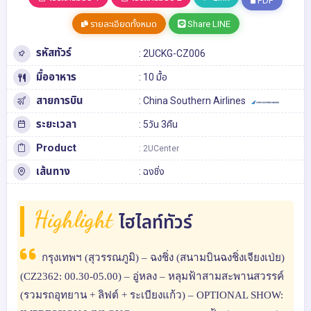
PDF
รายละเอียดทั้งหมด
Share LINE
รหัสทัวร์
: 2UCKG-CZ006
มื้ออาหาร
: 10 มื้อ
สายการบิน
: China Southern Airlines
ระยะเวลา
: 5วัน 3คืน
Product
: 2UCenter
เส้นทาง
:
ฉงชิ่ง
Highlight
ไฮไลท์ทัวร์
กรุงเทพฯ (สุวรรณภูมิ) – ฉงชิ่ง (สนามบินฉงชิ่งเจียงเป่ย)
(CZ2362: 00.30-05.00) – อู่หลง – หลุมฟ้าสามสะพานสวรรค์
(รวมรถอุทยาน + ลิฟต์ + ระเบียงแก้ว) – OPTIONAL SHOW: