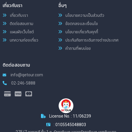
เกี่ยวกับเรา
อื่นๆ
เกี่ยวกับเรา
นโยบายความเป็นส่วนตัว
ติดต่อสอบถาม
ข้อตกลงและเงื่อนไข
แผนผังเว็บไซต์
นโยบายเกี่ยวกับคุกกี้
บทความท่องเที่ยว
ประกันภัยการเดินทางต่างประเทศ
คำถามที่พบบ่อย
ติดต่อสอบถาม
info@qetour.com
02-246-5888
License No. : 11/06239
: 0105545048803