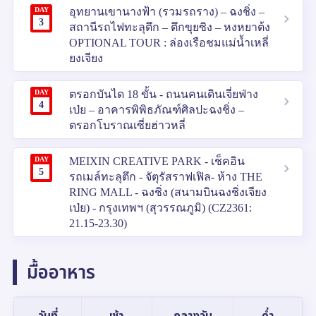
DAY
อุทยานเขานางฟ้า (รวมรถราง) – ฉงชิ่ง –
3
สถานีรถไฟทะลุตึก – ตึกขุยซิง – หงหยาต้ง
OPTIONAL TOUR : ล่องเรือชมแม่น้ำเหลี่
ยงเจียง
DAY
ตรอกบันได 18 ขั้น - ถนนคนเดินเจี่ยฟ่าง
4
เป่ย – อาคารพิพิธภัณฑ์ศิลปะฉงชิ่ง –
ตรอกโบราณเซี่ยฮ่าวหลี่
DAY
MEIXIN CREATIVE PARK - เช็คอิน
5
รถเมล์ทะลุตึก - จัตุรัสราฟเฟิล- ห้าง THE
RING MALL - ฉงชิ่ง (สนามบินฉงชิ่งเจียง
เป่ย) - กรุงเทพฯ (สุวรรณภูมิ) (CZ2361:
21.15-23.30)
มื้ออาหาร
วันที่
เช้า
กลางวัน
ค่ำ