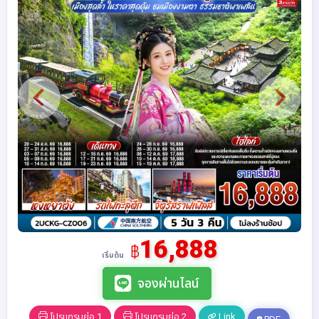
16,888
฿
เริ่มต้น
จองผ่านไลน์
โปรแกรมย่อ 1
โปรแกรมย่อ 2
Link