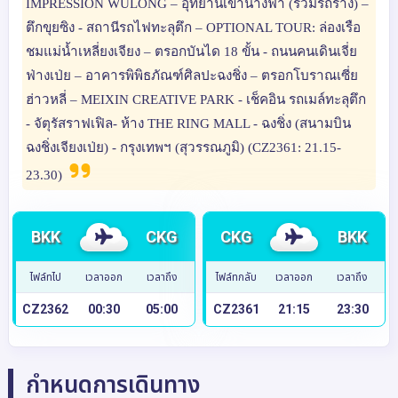
IMPRESSION WULONG – อุทยานเขานางฟ้า (รวมรถราง) –
ตึกขุยซิง - สถานีรถไฟทะลุตึก – OPTIONAL TOUR: ล่องเรือ
ชมแม่น้ำเหลี่ยงเจียง – ตรอกบันได 18 ขั้น - ถนนคนเดินเจี่ย
ฟ่างเป่ย – อาคารพิพิธภัณฑ์ศิลปะฉงชิ่ง – ตรอกโบราณเซี่ย
ฮ่าวหลี่ – MEIXIN CREATIVE PARK - เช็คอิน รถเมล์ทะลุตึก
- จัตุรัสราฟเฟิล- ห้าง THE RING MALL - ฉงชิ่ง (สนามบิน
ฉงชิ่งเจียงเป่ย) - กรุงเทพฯ (สุวรรณภูมิ) (CZ2361: 21.15-
23.30)
BKK
CKG
CKG
BKK
ไฟล์ทไป
เวลาออก
เวลาถึง
ไฟล์ทกลับ
เวลาออก
เวลาถึง
CZ2362
00:30
05:00
CZ2361
21:15
23:30
กำหนดการเดินทาง