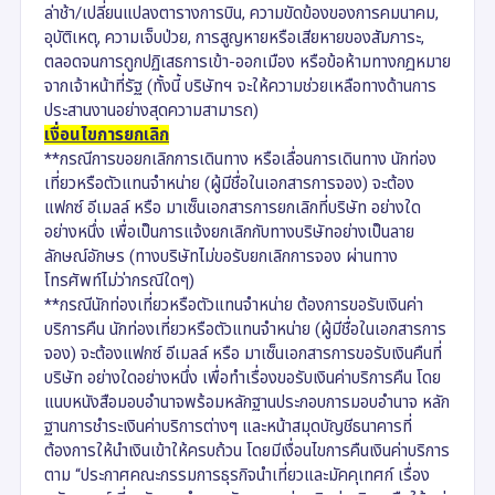
ล่าช้า/เปลี่ยนแปลงตารางการบิน, ความขัดข้องของการคมนาคม,
อุบัติเหตุ, ความเจ็บป่วย, การสูญหายหรือเสียหายของสัมภาระ,
ตลอดจนการถูกปฏิเสธการเข้า-ออกเมือง หรือข้อห้ามทางกฎหมาย
จากเจ้าหน้าที่รัฐ (ทั้งนี้ บริษัทฯ จะให้ความช่วยเหลือทางด้านการ
ประสานงานอย่างสุดความสามารถ)
เงื่อนไขการยกเลิก
**กรณีการขอยกเลิกการเดินทาง หรือเลื่อนการเดินทาง นักท่อง
เที่ยวหรือตัวแทนจำหน่าย (ผู้มีชื่อในเอกสารการจอง) จะต้อง
แฟกซ์ อีเมลล์ หรือ มาเซ็นเอกสารการยกเลิกที่บริษัท อย่างใด
อย่างหนึ่ง เพื่อเป็นการแจ้งยกเลิกกับทางบริษัทอย่างเป็นลาย
ลักษณ์อักษร (ทางบริษัทไม่ขอรับยกเลิกการจอง ผ่านทาง
โทรศัพท์ไม่ว่ากรณีใดๆ)
**กรณีนักท่องเที่ยวหรือตัวแทนจำหน่าย ต้องการขอรับเงินค่า
บริการคืน นักท่องเที่ยวหรือตัวแทนจำหน่าย (ผู้มีชื่อในเอกสารการ
จอง) จะต้องแฟกซ์ อีเมลล์ หรือ มาเซ็นเอกสารการขอรับเงินคืนที่
บริษัท อย่างใดอย่างหนึ่ง เพื่อทำเรื่องขอรับเงินค่าบริการคืน โดย
แนบหนังสือมอบอำนาจพร้อมหลักฐานประกอบการมอบอำนาจ หลัก
ฐานการชำระเงินค่าบริการต่างๆ และหน้าสมุดบัญชีธนาคารที่
ต้องการให้นำเงินเข้าให้ครบถ้วน โดยมีเงื่อนไขการคืนเงินค่าบริการ
ตาม “ประกาศคณะกรรมการธุรกิจนำเที่ยวและมัคคุเทศก์ เรื่อง