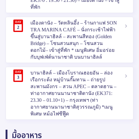
EK370 : 19:50 - 21:30) – เมืองดานัง – เข้าสู่
ที่พัก
DAY
เมืองดานัง – วัดหลินอึ๋ง – ร้านกาแฟ SON
2
TRA MARINA CAFÉ – นั่งกระเช้าไฟฟ้า
ขึ้นสู่บานาฮิลล์ – สะพานสีทอง (Golden
Bridge) – โซนสวนสนุก – โซนสวน
ดอกไม้– เข้าสู่ที่พัก * เมนูพิเศษ อิ่มอร่อย
กับบุฟเฟ่ต์นานาชาติ บนบานาฮิลล์
DAY
บานาฮิลล์ – เมืองโบราณฮอยอัน – ล่อง
3
เรือกระด้ง หมู่บ้านกั๊มทาน – ถ่ายรูป
สะพานมังกร – สวน APEC – ตลาดฮาน –
ท่าอากาศยานนานาชาติดานัง (EK371:
23.30 – 01.10+1) – กรุงเทพฯ (ท่า
อากาศยานนานาชาติสุวรรณภูมิ) *เมนู
พิเศษ หม้อไฟซีฟู๊ด
มื้ออาหาร