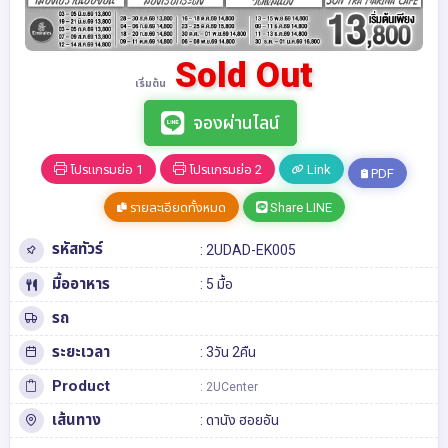
Sold Out
เริ่มต้น
จองผ่านไลน์
โปรแกรมย่อ 1
โปรแกรมย่อ 2
Link
PDF
รายละเอียดทั้งหมด
Share LINE
รหัสทัวร์
: 2UDAD-EK005
มื้ออาหาร
: 5 มื้อ
รถ
ระยะเวลา
: 3วัน 2คืน
Product
: 2UCenter
เส้นทาง
:
ดานัง
ฮอยอัน