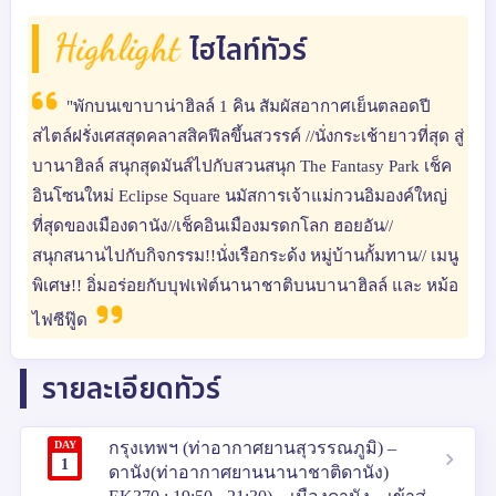
Highlight
ไฮไลท์ทัวร์
"พักบนเขาบาน่าฮิลล์ 1 คิน สัมผัสอากาศเย็นตลอดปี
สไตล์ฝรั่งเศสสุดคลาสสิคฟีลขึ้นสวรรค์ //นั่งกระเช้ายาวที่สุด สู่
บานาฮิลล์ สนุกสุดมันส์ไปกับสวนสนุก The Fantasy Park เช็ค
อินโซนใหม่ Eclipse Square นมัสการเจ้าแม่กวนอิมองค์ใหญ่
ที่สุดของเมืองดานัง//เช็คอินเมืองมรดกโลก ฮอยอัน//
สนุกสนานไปกับกิจกรรม!!นั่งเรือกระด้ง หมู่บ้านกั้มทาน// เมนู
พิเศษ!! อิ่มอร่อยกับบุฟเฟ่ต์นานาชาติบนบานาฮิลล์ และ หม้อ
ไฟซีฟู๊ด
รายละเอียดทัวร์
DAY
กรุงเทพฯ (ท่าอากาศยานสุวรรณภูมิ) –
1
ดานัง(ท่าอากาศยานนานาชาติดานัง)