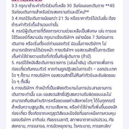
3.3 กรุณาชำระค่าทัวร์ส่วนที่เหลือ 30 วันก่อนออกเดินทาง **45
วันก่อนเดินทางสำหรับช่วงสงกรานต์และปีใหม่**
3.4 กรณีวันเดินทางน้อยกว่า 21 วัน หรือราคาทัวร์โปรโมชั่น ต้อง
ชำระค่าทัวร์เต็มจำนวนเท่านั้น
4. กรณีผู้เดินทางที่ต้องการความช่วยเหลือเป็นพิเศษ เช่น การขอ
ใช้วีลแชร์ที่สนามบิน กรุณาแจ้งบริษัทฯ อย่างน้อย 7 วันก่อนการ
เดินทาง หรือเริ่มตั้งแต่ท่านจองทัวร์ มิฉะนั้นทางบริษัทฯ ไม่
สามารถจัดการได้ล่วงหน้า ทางบริษัทฯ ขอสงวนสิทธิ์ในการเรียก
เก็บค่าใช้จ่ายตามจริงที่เกิดขึ้นกับผู้เดินทาง (ถ้ามี)
5. กรณีใช้หนังสือเดินทางราชการ (เล่มน้ำเงิน) เดินทางเพื่อการ
ท่องเที่ยวกับคณะทัวร์ หากท่านถูกปฏิเสธในการเข้า – ออกประเทศ
ใด ๆ ก็ตาม ทางบริษัทฯ ขอสงวนสิทธิ์ไม่คืนค่าทัวร์และรับผิดชอบ
ใด ๆ ทั้งสิ้น
6.ทางบริษัทฯ ทำหน้าที่เป็นเพียงตัวแทนในการประสานงานการ
เดินทางเท่านั้น และ ขอสงวนสิทธิ์ปฏิเสธความรับผิดชอบและไม่
สามารถคืนเงินค่าบริการหรือชดเชยค่าเสียหายใดๆ ได้ในทุกกรณี
สำหรับความสูญเสีย, ความเสียหาย, หรือค่าใช้จ่ายที่เพิ่มขึ้นของนัก
ท่องเที่ยว ซึ่งเกิดจากเหตุสุดวิสัยและปัจจัยที่นอกเหนือการควบคุม
ของบริษัทฯ อาทิเช่น: ภัยธรรมชาติ, สภาพอากาศแปรปรวน, ภัย
สงคราม, การจลาจล, การนัดหยุดงาน, โรคระบาด, การยกเลิก/