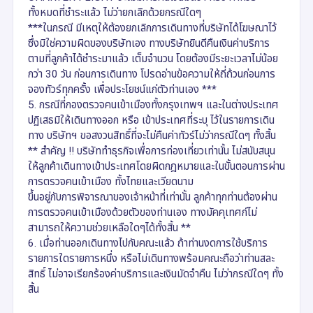
ทั้งหมดที่ชำระแล้ว ไม่ว่ายกเลิกด้วยกรณีใดๆ
***ในกรณี มีเหตุให้ต้องยกเลิกการเดินทางที่บริษัทได้โฆษณาไว้
ซึ่งมิใช่ความผิดของบริษัทเอง ทางบริษัทยินดีคืนเงินค่าบริการ
ตามที่ลูกค้าได้ชำระมาแล้ว เต็มจำนวน โดยต้องมีระยะเวลาไม่น้อย
กว่า 30 วัน ก่อนการเดินทาง โปรดอ่านข้อความให้ถี่ถ้วนก่อนการ
จองทัวร์ทุกครั้ง เพื่อประโยชน์แก่ตัวท่านเอง ***
5. กรณีที่กองตรวจคนเข้าเมืองทั้งกรุงเทพฯ และในต่างประเทศ
ปฏิเสธมิให้เดินทางออก หรือ เข้าประเทศที่ระบุ ไว้ในรายการเดิน
ทาง บริษัทฯ ขอสงวนสิทธิ์ที่จะไม่คืนค่าทัวร์ไม่ว่ากรณีใดๆ ทั้งสิ้น
** สำคัญ !! บริษัททำธุรกิจเพื่อการท่องเที่ยวเท่านั้น ไม่สนับสนุน
ให้ลูกค้าเดินทางเข้าประเทศโดยผิดกฎหมายและในขั้นตอนการผ่าน
การตรวจคนเข้าเมือง ทั้งไทยและเวียดนาม
ขึ้นอยู่กับการพิจารณาของเจ้าหน้าที่เท่านั้น ลูกค้าทุกท่านต้องผ่าน
การตรวจคนเข้าเมืองด้วยตัวของท่านเอง ทางมัคคุเทศก์ไม่
สามารถให้ความช่วยเหลือใดๆได้ทั้งสิ้น **
6. เมื่อท่านออกเดินทางไปกับคณะแล้ว ถ้าท่านงดการใช้บริการ
รายการใดรายการหนึ่ง หรือไม่เดินทางพร้อมคณะถือว่าท่านสละ
สิทธิ์ ไม่อาจเรียกร้องค่าบริการและเงินมัดจำคืน ไม่ว่ากรณีใดๆ ทั้ง
สิ้น