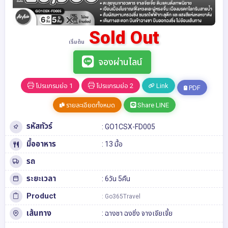
Sold Out
เริ่มต้น
จองผ่านไลน์
โปรแกรมย่อ 1
โปรแกรมย่อ 2
Link
PDF
รายละเอียดทั้งหมด
Share LINE
รหัสทัวร์
: GO1CSX-FD005
มื้ออาหาร
: 13 มื้อ
รถ
ระยะเวลา
: 6วัน 5คืน
Product
: Go365Travel
เส้นทาง
:
ฉางชา
ฉงชิ่ง
จางเจียเจี้ย