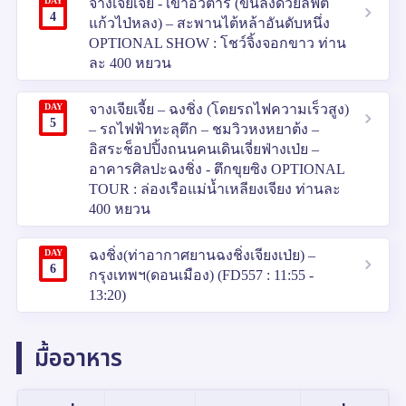
DAY
จางเจียเจี้ย - เขาอวตาร (ขึ้นลงด้วยลิฟต์
4
แก้วไป่หลง) – สะพานไต้หล้าอันดับหนึ่ง
OPTIONAL SHOW : โชว์จิ้งจอกขาว ท่าน
ละ 400 หยวน
DAY
จางเจียเจี้ย – ฉงชิ่ง (โดยรถไฟความเร็วสูง)
5
– รถไฟฟ้าทะลุตึก – ชมวิวหงหยาต้ง –
อิสระช็อปปิ้งถนนคนเดินเจี่ยฟ่างเป่ย –
อาคารศิลปะฉงชิ่ง - ตึกขุยซิง OPTIONAL
TOUR : ล่องเรือแม่น้ำเหลียงเจียง ท่านละ
400 หยวน
DAY
ฉงชิ่ง(ท่าอากาศยานฉงชิ่งเจียงเป่ย) –
6
กรุงเทพฯ(ดอนเมือง) (FD557 : 11:55 -
13:20)
มื้ออาหาร