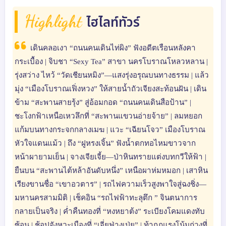
Highlight
ไฮไลท์ทัวร์
เดินคลอเงา “ถนนคนเดินไท่ผิง” ฟังอดีตเรือนหลังคา
กระเบื้อง | จิบชา “Sexy Tea” สาขา นครโบราณโหลวหลาน |
รุ่งสว่าง ไหว้ “วัดเชียนหมิง”—แสงรุ่งอรุณบนทางธรรม | แล้ว
มุ่ง “เมืองโบราณเฟิ่งหวง” ให้สายน้ำถัวเจียงสะท้อนฝัน | เดิน
ข้าม “สะพานสายรุ้ง” สู่อ้อมกอด “ถนนคนเดินสือป้าน” |
ชะโงกฟ้าเหนือเหวลึกที่ “สะพานแขวนอ่ายจ้าย” | ลมหยอก
แก้มบนทางกระจกกลางเมฆ | แวะ “เฉียนโจว” เมืองโบราณ
หัวใจแดนแม้ว | ถึง “ฝูหรงเจิ้น” ฟังน้ำตกทอไหมขาวจาก
หน้าผายามเย็น | จางเจียเจี้ย—ป่าหินทรายแต่งบทกวีให้ฟ้า |
ยืนบน “สะพานไต้หล้าอันดับหนึ่ง” เหนือผาห่มหมอก | เสาหิน
เรียงขานชื่อ “เขาอวตาร” | รถไฟความเร็วสูงพาใจสู่ฉงชิ่ง—
มหานครสามมิติ | เช็คอิน “รถไฟฟ้าทะลุตึก ” จินตนาการ
กลายเป็นจริง | คํ่าคืนทองที่ “หงหยาต้ง” ระเบียงโคมแดงทับ
ซ้อน | ช้อปจังหวะเมืองที่ “เจี่ยฟ่างเป่ย” | ท้ากฎแรงโน้มถ่วงที่