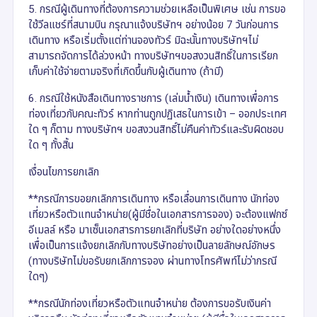
5. กรณีผู้เดินทางที่ต้องการความช่วยเหลือเป็นพิเศษ เช่น การขอ
ใช้วีลแชร์ที่สนามบิน กรุณาแจ้งบริษัทฯ อย่างน้อย 7 วันก่อนการ
เดินทาง หรือเริ่มตั้งแต่ท่านจองทัวร์ มิฉะนั้นทางบริษัทฯไม่
สามารถจัดการได้ล่วงหน้า ทางบริษัทฯขอสงวนสิทธิ์ในการเรียก
เก็บค่าใช้จ่ายตามจริงที่เกิดขึ้นกับผู้เดินทาง (ถ้ามี)
6. กรณีใช้หนังสือเดินทางราชการ (เล่มน้ำเงิน) เดินทางเพื่อการ
ท่องเที่ยวกับคณะทัวร์ หากท่านถูกปฏิเสธในการเข้า – ออกประเทศ
ใด ๆ ก็ตาม ทางบริษัทฯ ขอสงวนสิทธิ์ไม่คืนค่าทัวร์และรับผิดชอบ
ใด ๆ ทั้งสิ้น
เงื่อนไขการยกเลิก
**กรณีการขอยกเลิกการเดินทาง หรือเลื่อนการเดินทาง นักท่อง
เที่ยวหรือตัวแทนจำหน่าย(ผู้มีชื่อในเอกสารการจอง) จะต้องแฟกซ์
อีเมลล์ หรือ มาเซ็นเอกสารการยกเลิกที่บริษัท อย่างใดอย่างหนึ่ง
เพื่อเป็นการแจ้งยกเลิกกับทางบริษัทอย่างเป็นลายลักษณ์อักษร
(ทางบริษัทไม่ขอรับยกเลิกการจอง ผ่านทางโทรศัพท์ไม่ว่ากรณี
ใดๆ)
**กรณีนักท่องเที่ยวหรือตัวแทนจำหน่าย ต้องการขอรับเงินค่า