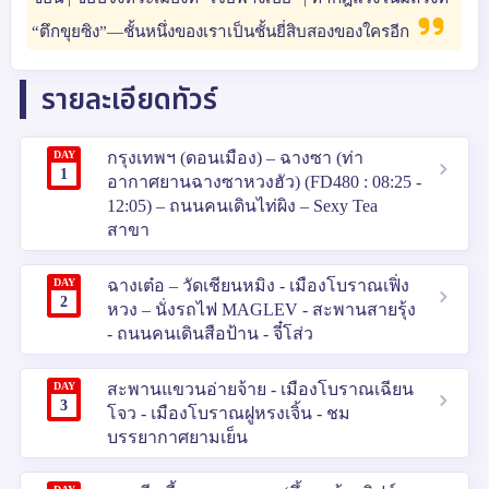
“ตึกขุยซิง”—ชั้นหนึ่งของเราเป็นชั้นยี่สิบสองของใครอีก
รายละเอียดทัวร์
DAY
กรุงเทพฯ (ดอนเมือง) – ฉางซา (ท่า
1
อากาศยานฉางซาหวงฮัว) (FD480 : 08:25 -
12:05) – ถนนคนเดินไท่ผิง – Sexy Tea
สาขา
DAY
ฉางเต๋อ – วัดเชียนหมิง - เมืองโบราณเฟิ่ง
2
หวง – นั่งรถไฟ MAGLEV - สะพานสายรุ้ง
- ถนนคนเดินสือป้าน - จี๋โส่ว
DAY
สะพานแขวนอ่ายจ้าย - เมืองโบราณเฉียน
3
โจว - เมืองโบราณฝูหรงเจิ้น - ชม
บรรยากาศยามเย็น