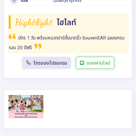
โดย
:
QualityExpress
Hightlight
ไฮไลท์
บัตร 1 วัน พร้อมหมวกปาร์ตี้ขนาดจิ๋ว SouvenEAR ฉลองครบ
รอบ 20 ปีฟรี
โทรจองโปรแกรม
จองผ่านไลน์