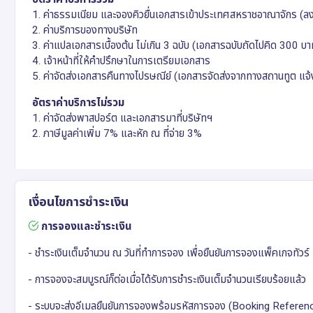
1. ค่าธรรมเนียม และจองคิวยื่นเอกสารเข้าประเทศสหราชอาณาจักร (ล
2. ค่าบริการของทางบริษัท
3. ค่าแปลเอกสารเบื้องต้น ไม่เกิน 3 ฉบับ (เอกสารฉบับถัดไปคิด 300 บา
4. เจ้าหน้าที่ให้คำปรึกษาในการเตรียมเอกสาร
5. ค่าจัดส่งเอกสารคืนทางไปรษณีย์ (เอกสารจัดส่งจากทางสถานทูต แจ้ง
อัตราค่าบริการไม่รวม
1. ค่าจัดส่งพาสปอร์ต และเอกสารมาที่บริษัทฯ
2. ภาษีมูลค่าเพิ่ม 7% และหัก ณ ที่จ่าย 3%
เงื่อนไขการชำระเงิน
การจองและชำระเงิน
- ชำระเงินเต็มจำนวน ณ วันที่ทำการจอง เพื่อยืนยันการจองแพ็คเกจทัวร์
- การจองจะสมบูรณ์ก็ต่อเมื่อได้รับการชำระเงินเต็มจำนวนเรียบร้อยแล้ว
- ระบบจะส่งอีเมลยืนยันการจองพร้อมรหัสการจอง (Booking Reference)