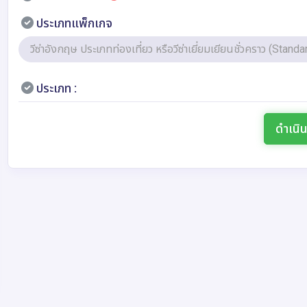
ประเภทแพ็กเกจ
วีซ่าอังกฤษ ประเภทท่องเที่ยว หรือวีซ่าเยี่ยมเยียนชั่วคราว (Stand
ประเภท :
ดำเนิ