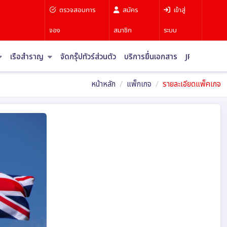
ตรวจสอบการ
สมัคร
เข้าสู่
จอง
สมาชิก
ระบบ
เรือสำราญ
จัดกรุ๊ปทัวร์ส่วนตัว
บริการยื่นเอกสาร
JR Pass
บท
หน้าหลัก
แพ็กเกจ
รายละเอียดแพ็คเกจ