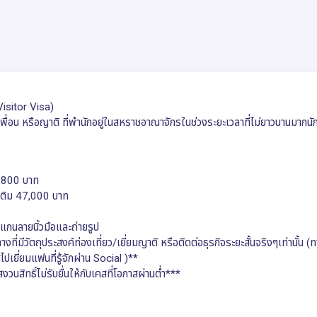
Visitor Visa)
นเพื่อน หรือญาติ ที่พำนักอยู่ในสหราชอาณาจักรในช่วงระยะเวลาที่ไม่ยาวนานมากนั
4,800 บาท
มเติม 47,000 บาท
สแกนลายนิ้วมือและถ่ายรูป
ที่มีวัตถุประสงค์ท่องเที่ยว/เยี่ยมญาติ หรือติดต่อธุรกิจระยะสั้นจริงๆเท่านั้น (
ปเยี่ยมแฟนที่รู้จักผ่าน Social )**
นสิทธิ์ไม่รับยื่นให้กับเคสที่โอกาสผ่านต่ำ***