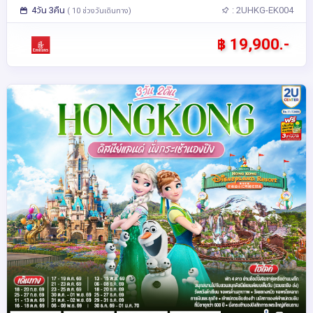
4วัน 3คืน
: 2UHKG-EK004
( 10 ช่วงวันเดินทาง)
฿ 19,900.-