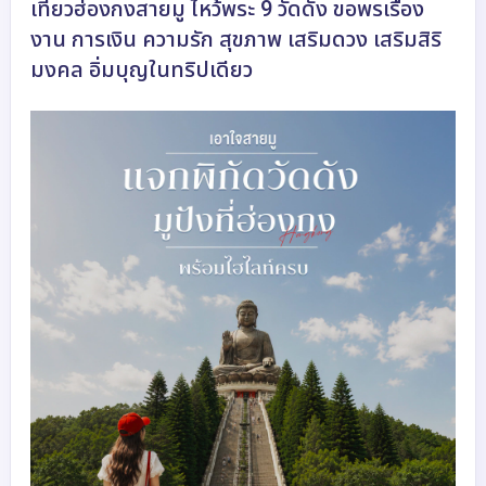
เที่ยวฮ่องกงสายมู ไหว้พระ 9 วัดดัง ขอพรเรื่อง
งาน การเงิน ความรัก สุขภาพ เสริมดวง เสริมสิริ
มงคล อิ่มบุญในทริปเดียว