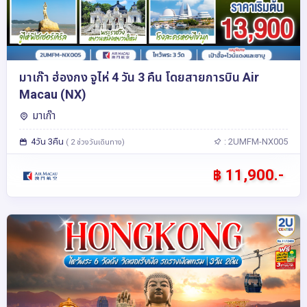
มาเก๊า ฮ่องกง จูไห่ 4 วัน 3 คืน โดยสายการบิน Air
Macau (NX)
มาเก๊า
4วัน 3คืน
: 2UMFM-NX005
( 2 ช่วงวันเดินทาง)
฿ 11,900.-