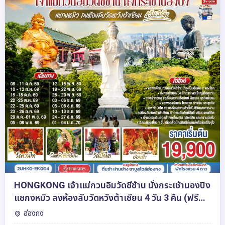
HONGKONG เจ้าแม่กวนอิมวัดซีซ้าน นั่งกระเช้านองปิง
แชกงหมิว ลงห้องลับวัดหวังต้าเซียน 4 วัน 3 คืน (ฟรี
เดย์) โดยสายการบิน Emirates (EK)
ฮ่องกง