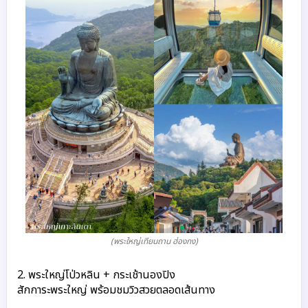
(พระใหญ่เทียนถาน ฮ่องกง)
2. พระใหญ่โป่วหลิน + กระเช้านองปิง
สักการะพระใหญ่ พร้อมชมวิวสวยตลอดเส้นทาง