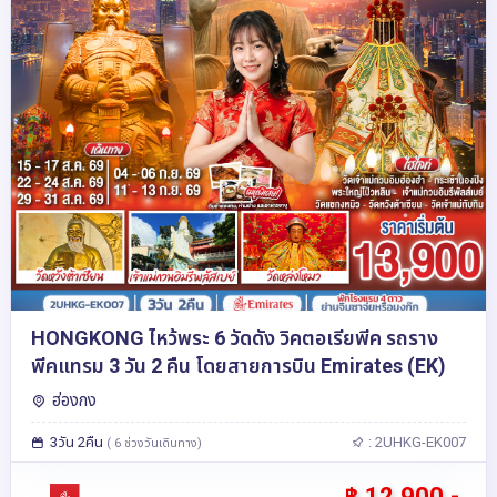
HONGKONG ไหว้พระ 6 วัดดัง วิคตอเรียพีค รถราง
พีคแทรม 3 วัน 2 คืน โดยสายการบิน Emirates (EK)
ฮ่องกง
3วัน 2คืน
: 2UHKG-EK007
( 6 ช่วงวันเดินทาง)
฿ 12,900.-