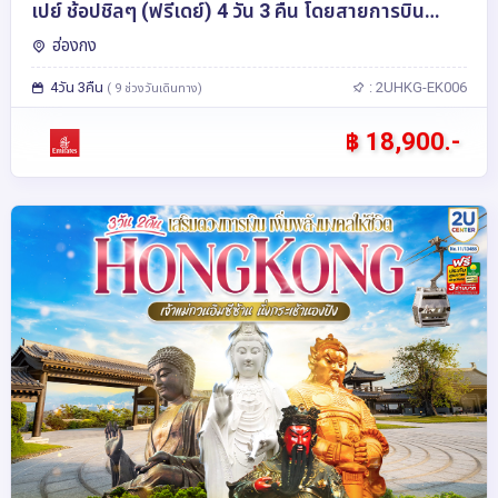
เปย์ ช้อปชิลๆ (ฟรีเดย์) 4 วัน 3 คืน โดยสายการบิน
Emirates (EK)
ฮ่องกง
4วัน 3คืน
: 2UHKG-EK006
( 9 ช่วงวันเดินทาง)
฿ 18,900.-