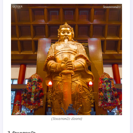
(วัดแชกงหมิว ฮ่องกง)