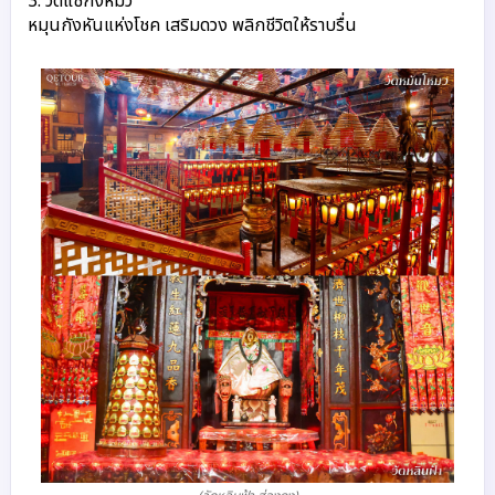
3. วัดแชกงหมิว
หมุนกังหันแห่งโชค เสริมดวง พลิกชีวิตให้ราบรื่น