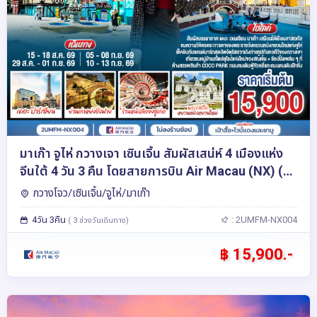
มาเก๊า จูไห่ กวางเจา เซินเจิ้น สัมผัสเสน่ห์ 4 เมืองแห่ง
จีนใต้ 4 วัน 3 คืน โดยสายการบิน Air Macau (NX) (ไม่
ลงร้าน)
กวางโจว/เซินเจิ้น/จูไห่/มาเก๊า
4วัน 3คืน
: 2UMFM-NX004
( 3 ช่วงวันเดินทาง)
฿ 15,900.-