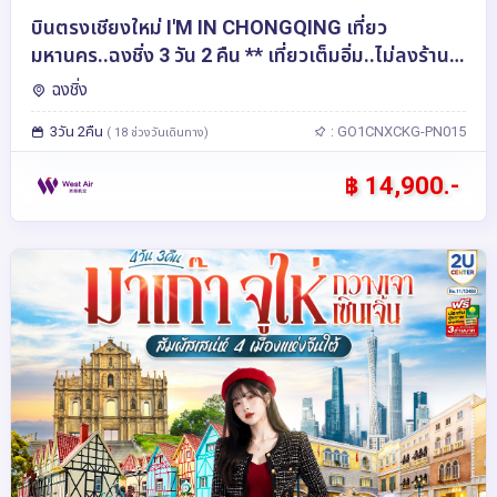
บินตรงเชียงใหม่ I'M IN CHONGQING เที่ยว
มหานคร..ฉงชิ่ง 3 วัน 2 คืน ** เที่ยวเต็มอิ่ม..ไม่ลงร้าน
ช้อป** โดยสายการบิน West Air (PN)
ฉงชิ่ง
3วัน 2คืน
: GO1CNXCKG-PN015
( 18 ช่วงวันเดินทาง)
฿ 14,900.-