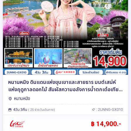
หนานหนิง ดินแดนแห่งขุนเขาและสายธาร มนต์เสน่ห์
แห่งฤดูกาลดอกไม้ สัมผัสความอลังการน้ำตกเต๋อเทียน
4 วัน 3 คืน โดยสายการบิน Guangxi Beibu Gulf
หนานหนิง
Airlines (GX)
4วัน 3คืน
: 2UNNG-GX010
( 25 ช่วงวันเดินทาง)
฿ 14,900.-