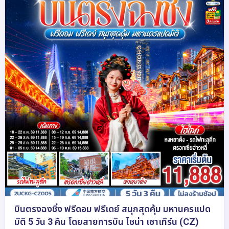
บินตรงฉงชิ่ง ฟรีดอม ฟรีเดย์ สนุกสุดคุ้ม มหานครแปด
มิติ 5 วัน 3 คืน โดยสายการบิน ไชน่า เซาเทิร์น (CZ)