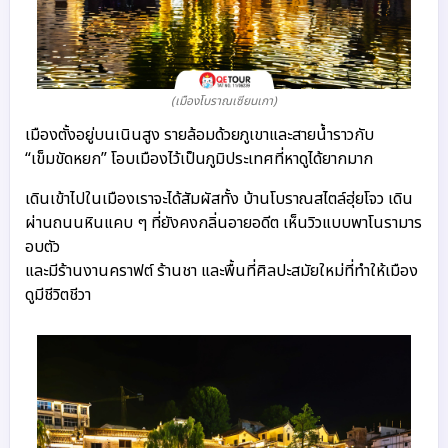
(เมืองโบราณเซียนเกา)
เมืองตั้งอยู่บนเนินสูง รายล้อมด้วยภูเขาและสายน้ำราวกับ
“เข็มขัดหยก” โอบเมืองไว้เป็นภูมิประเทศที่หาดูได้ยากมาก
เดินเข้าไปในเมืองเราจะได้สัมผัสทั้ง บ้านโบราณสไตล์ฮุ่ยโจว เดิน
ผ่านถนนหินแคบ ๆ ที่ยังคงกลิ่นอายอดีต เห็นวิวแบบพาโนรามาร
อบตัว
และมีร้านงานคราฟต์ ร้านชา และพื้นที่ศิลปะสมัยใหม่ที่ทำให้เมือง
ดูมีชีวิตชีวา