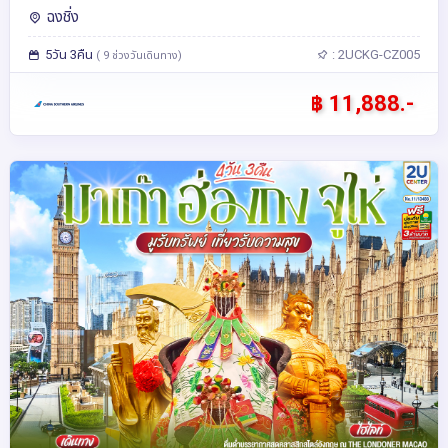
ฉงชิ่ง
5วัน 3คืน
: 2UCKG-CZ005
( 9 ช่วงวันเดินทาง)
฿ 11,888.-