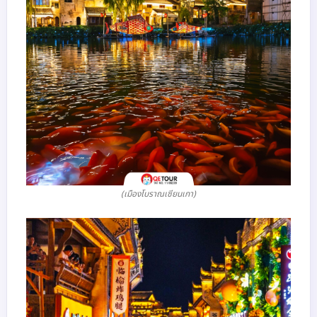
(เมืองโบราณเซียนเกา)