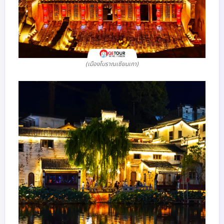
(เมืองโบราณเซียนเกา)