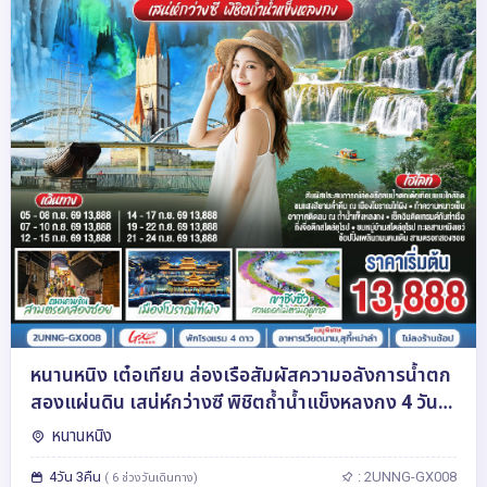
หนานหนิง เต๋อเทียน ล่องเรือสัมผัสความอลังการน้ำตก
สองแผ่นดิน เสน่ห์กว่างซี พิชิตถ้ำน้ำแข็งหลงกง 4 วัน 3
คืน โดยสายการบิน Guangxi Beibu Gulf Airlines
หนานหนิง
(GX)
4วัน 3คืน
: 2UNNG-GX008
( 6 ช่วงวันเดินทาง)