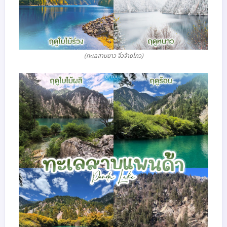
(ทะเลสาบยาว จิ่วจ้ายโกว)