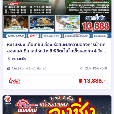
หนานหนิง เต๋อเทียน ล่องเรือสัมผัสความอลังการน้ำตก
สองแผ่นดิน เสน่ห์กว่างซี พิชิตถ้ำน้ำแข็งหลงกง 4 วัน 3
คืน โดยสายการบิน Guangxi Beibu Gulf Airlines
หนานหนิง
(GX)
4วัน 3คืน
: 2UNNG-GX008
( 6 ช่วงวันเดินทาง)
฿ 13,888.-