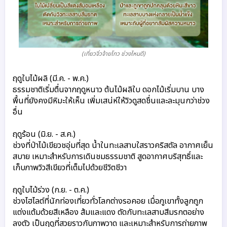
(เที่ยวจิ่วจ้ายโกว ช่วงไหนดี)
ฤดูใบไม้ผลิ (มี.ค. - พ.ค.)
ธรรมชาติเริ่มตื่นจากฤดูหนาว ต้นไม้ผลิใบ ดอกไม้เริ่มบาน บาง
พื้นที่ยังคงมีหิมะให้เห็น เพิ่มเสน่ห์ให้วิวดูสดชื่นและละมุนกว่าช่วง
อื่น

ฤดูร้อน (มิ.ย. - ส.ค.)
ช่วงที่ป่าไม้เขียวชอุ่มที่สุด น้ำในทะเลสาบใสราวคริสตัล อากาศเย็น
สบาย 
เหมาะสำหรับการเดินชมธรรมชาติ สูดอากาศบริสุทธิ์
และ
เก็บภาพวิวสีเขียวที่เต็มไปด้วยชีวิตชีวา

ฤดูใบไม้ร่วง (ก.ย. - ต.ค.)
ช่วงไฮไลต์ที่นักท่องเที่ยวทั่วโลกต่างรอคอย เมื่อภูเขาทั้งลูกถูก
แต่งแต้มด้วยสีเหลือง ส้มและแดง ตัดกับทะเลสาบสีมรกตอย่าง
ลงตัว เป็นฤดูที่สวยราวกับภาพวาด และเหมาะสำหรับการถ่ายภาพ