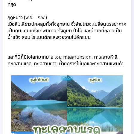
ที่สุด

ฤดูหนาว (พ.ย. - ก.พ.)
เมื่อหิมะสีขาวปกคลุมทั่วทั้งอุทยาน จิ่วจ้ายโกวจะเปลี่ยนบรรยากาศ
เป็นดินแดนแห่งเทพนิยาย ทั้งภูเขา ป่าไม้ และน้ำตกที่กลายเป็น
น้ำแข็ง สงบ โรแมนติกและสวยงามไปอีกแบบ

และที่นี่ก็มีไฮไลท์มากมาย เช่น ทะเลสาบกระจก, ทะเลสาบห้าสี, 