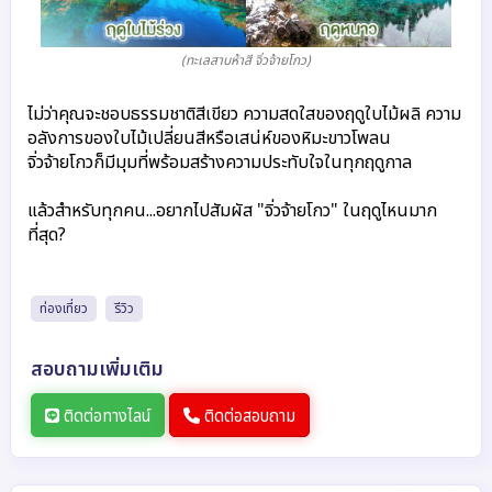
(ทะเลสาบห้าสี จิ่วจ้ายโกว)
ไม่ว่าคุณจะชอบธรรมชาติสีเขียว ความสดใสของฤดูใบไม้ผลิ ความ
อลังการของใบไม้เปลี่ยนสีหรือเสน่ห์ของหิมะขาวโพลน 
จิ่วจ้ายโกวก็มีมุมที่พร้อมสร้างความประทับใจในทุกฤดูกาล

แล้วสำหรับทุกคน...อยากไปสัมผัส "จิ่วจ้ายโกว" ในฤดูไหนมาก
ที่สุด?
ท่องเที่ยว
รีวิว
สอบถามเพิ่มเติม
ติดต่อทางไลน์
ติดต่อสอบถาม