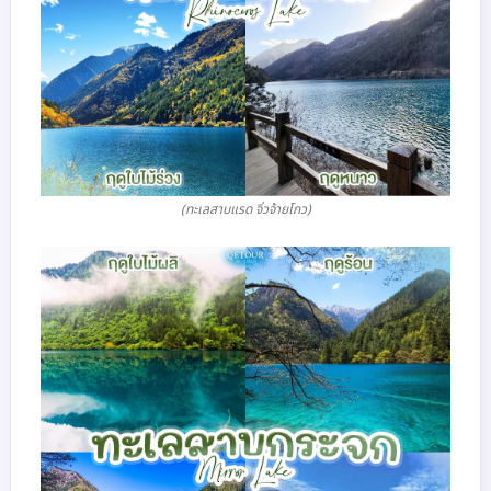
(ทะเลสาบแรด จิ่วจ้ายโกว)