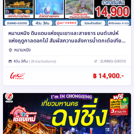
หนานหนิง ดินแดนแห่งขุนเขาและสายธาร มนต์เสน่ห์
แห่งฤดูกาลดอกไม้ สัมผัสความอลังการน้ำตกเต๋อเทียน
4 วัน 3 คืน โดยสายการบิน Guangxi Beibu Gulf
หนานหนิง
Airlines (GX)
4วัน 3คืน
: 2UNNG-GX010
( 25 ช่วงวันเดินทาง)
฿ 14,900.-