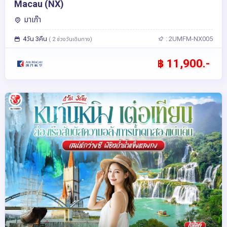
Macau (NX)
มาเก๊า
4วัน 3คืน
: 2UMFM-NX005
( 2 ช่วงวันเดินทาง)
฿ 11,900.-