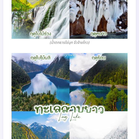
(น้ําตกธารไข่มุก จิ่วจ้ายโกว)