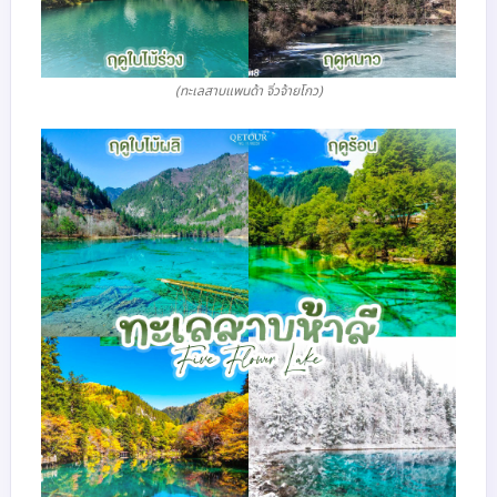
(ทะเลสาบแพนด้า จิ่วจ้ายโกว)