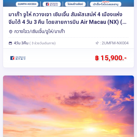
มาเก๊า จูไห่ กวางเจา เซินเจิ้น สัมผัสเสน่ห์ 4 เมืองแห่ง
จีนใต้ 4 วัน 3 คืน โดยสายการบิน Air Macau (NX) (ไม่
ลงร้าน)
กวางโจว/เซินเจิ้น/จูไห่/มาเก๊า
4วัน 3คืน
: 2UMFM-NX004
( 3 ช่วงวันเดินทาง)
฿ 15,900.-