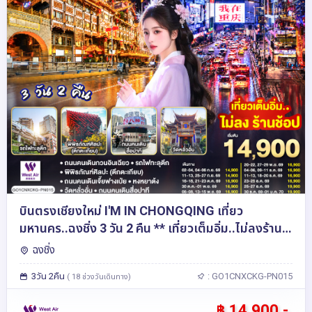
บินตรงเชียงใหม่ I'M IN CHONGQING เที่ยว
มหานคร..ฉงชิ่ง 3 วัน 2 คืน ** เที่ยวเต็มอิ่ม..ไม่ลงร้าน
ช้อป** โดยสายการบิน West Air (PN)
ฉงชิ่ง
3วัน 2คืน
: GO1CNXCKG-PN015
( 18 ช่วงวันเดินทาง)
฿ 14,900.-