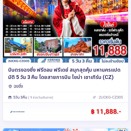
บินตรงฉงชิ่ง ฟรีดอม ฟรีเดย์ สนุกสุดคุ้ม มหานครแปด
มิติ 5 วัน 3 คืน โดยสายการบิน ไชน่า เซาเทิร์น (CZ)
ฉงชิ่ง
5วัน 3คืน
: 2UCKG-CZ005
( 9 ช่วงวันเดินทาง)
฿ 11,888.-