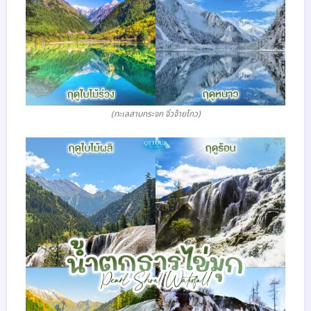
(ทะเลสาบกระจก จิ่วจ้ายโกว)