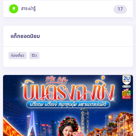
สาระน่ารู้
17
แท็กยอดนิยม
ท่องเที่ยว
รีวิว