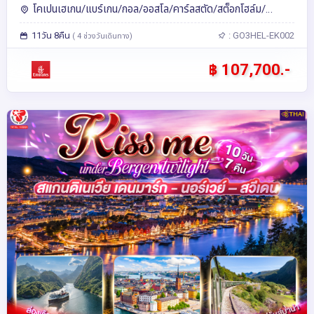
โดยสายการบิน Emirates (EK)
โคเปนเฮเกน/แบร์เกน/กอล/ออสโล/คาร์ลสตัด/สต็อกโฮล์ม/
เฮลซิงกิ/ฟลัม
11วัน 8คืน
: GO3HEL-EK002
( 4 ช่วงวันเดินทาง)
฿ 107,700.-