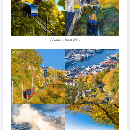
(นั่งรถราง funicular)