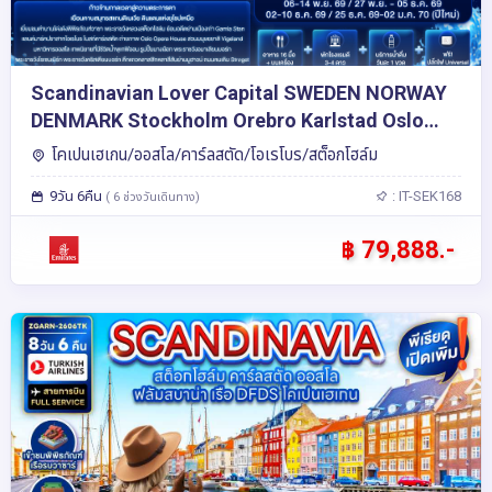
Scandinavian Lover Capital SWEDEN NORWAY
DENMARK Stockholm Orebro Karlstad Oslo
Odense Copenhagen 9วัน 6คืน โดยสายการบิน
โคเปนเฮเกน/ออสโล/คาร์ลสตัด/โอเรโบร/สต็อกโฮล์ม
Emirates (EK)
9วัน 6คืน
: IT-SEK168
( 6 ช่วงวันเดินทาง)
฿ 79,888.-