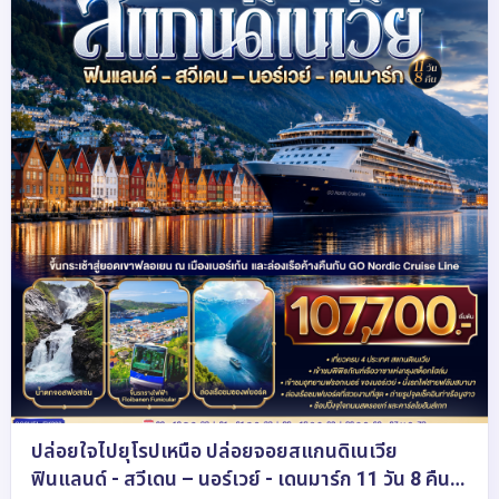
ปล่อยใจไปยุโรปเหนือ ปล่อยจอยสแกนดิเนเวีย
ฟินแลนด์ - สวีเดน – นอร์เวย์ - เดนมาร์ก 11 วัน 8 คืน