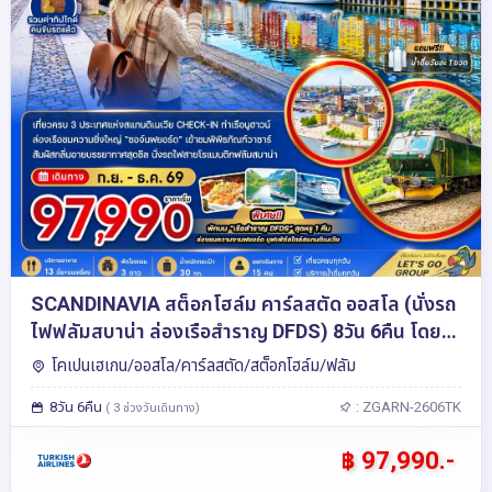
SCANDINAVIA สต็อกโฮล์ม คาร์ลสตัด ออสโล (นั่งรถ
ไฟฟลัมสบาน่า ล่องเรือสำราญ DFDS) 8วัน 6คืน โดย
สายการบิน Turkish Airlines (TK)
โคเปนเฮเกน/ออสโล/คาร์ลสตัด/สต็อกโฮล์ม/ฟลัม
8วัน 6คืน
: ZGARN-2606TK
( 3 ช่วงวันเดินทาง)
฿ 97,990.-