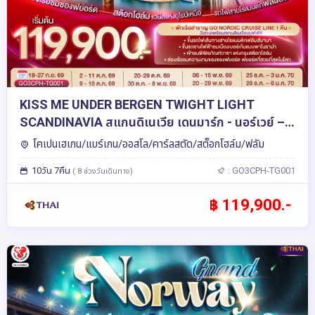
KISS ME UNDER BERGEN TWIGHT LIGHT
SCANDINAVIA สแกนดิเนเวีย เดนมาร์ก - นอร์เวย์ –
สวีเดน 10 วัน 7 คืน โดยสายการบินไทย (TG)
โคเปนเฮเกน/แบร์เกน/ออสโล/คาร์ลสตัด/สต็อกโฮล์ม/ฟลัม
10วัน 7คืน
: GO3CPH-TG001
( 8 ช่วงวันเดินทาง)
฿ 119,900.-