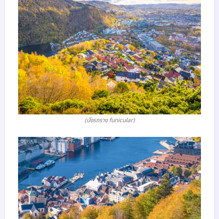
(นั่งรถราง funicular)