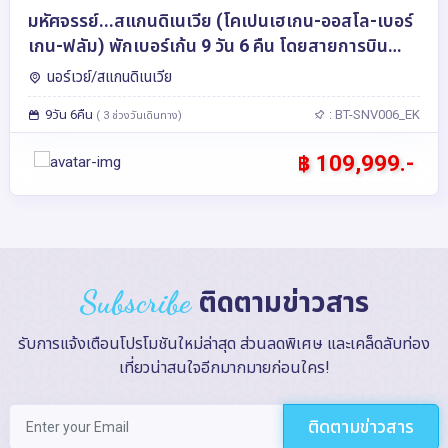
มหัศจรรย์...สแกนดิเนเวีย (โคเปนเฮเกน-ออสโล-เบอร์
เกน-ฟลัม) พักเบอร์เก้น 9 วัน 6 คืน โดยสายการบิน
Emirates (EK)
นอร์เวย์/สแกนดิเนเวีย
9วัน 6คืน
: BT-SNV006_EK
( 3 ช่วงวันเดินทาง)
฿ 109,999.-
Subscribe
ติดตามข่าวสาร
รับการแจ้งเตือนโปรโมชันใหม่ล่าสุด ส่วนลดพิเศษ และเคล็ดลับท่อง
เที่ยวน่าสนใจอีกมากมายก่อนใคร!
ติดตามข่าวสาร