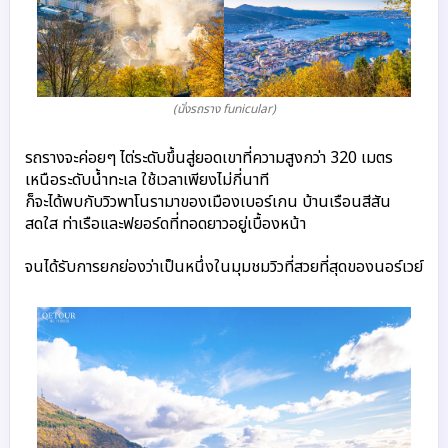
(นั่งรถราง funicular)
รถรางจะค่อยๆ ไต่ระดับขึ้นสู่ยอดเขาที่ความสูงกว่า 320 เมตร
เหนือระดับน้ำทะเล ใช้เวลาเพียงไม่กี่นาที 
ก็จะได้พบกับวิวพาโนรามาของเมืองเบอร์เกน บ้านเรือนสีสัน
สดใส ท่าเรือและฟยอร์ดที่ทอดยาวอยู่เบื้องหน้า 
จนได้รับการยกย่องว่าเป็นหนึ่งในมุมชมวิวที่สวยที่สุดของนอร์เวย์