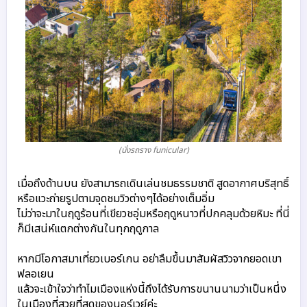
(นั่งรถราง funicular)
เมื่อถึงด้านบน ยังสามารถเดินเล่นชมธรรมชาติ สูดอากาศบริสุทธิ์
หรือแวะถ่ายรูปตามจุดชมวิวต่างๆได้อย่างเต็มอิ่ม
ไม่ว่าจะมาในฤดูร้อนที่เขียวชอุ่มหรือฤดูหนาวที่ปกคลุมด้วยหิมะ ที่นี่
ก็มีเสน่ห์แตกต่างกันในทุกฤดูกาล

หากมีโอกาสมาเที่ยวเบอร์เกน อย่าลืมขึ้นมาสัมผัสวิวจากยอดเขา
ฟลอเยน 
แล้วจะเข้าใจว่าทำไมเมืองแห่งนี้ถึงได้รับการขนานนามว่าเป็นหนึ่ง
ในเมืองที่สวยที่สุดของนอร์เวย์ค่ะ