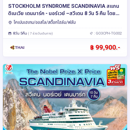
STOCKHOLM SYNDROME SCANDINAVIA สแกน
ดิเนเวีย เดนมาร์ค - นอร์เวย์ –สวีเดน 8 วัน 5 คืน โดย
สายการบินไทย (TG)
โคเปนเฮเกน/ออสโล/สต็อกโฮล์ม/ฟลัม
8วัน 5คืน
: GO3CPH-TG002
( 7 ช่วงวันเดินทาง)
฿ 99,900.-