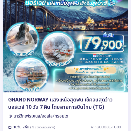
GRAND NORWAY แสงเหนือสุดฟิน เช็คอินสุดว้าว
นอร์เวย์ 10 วัน 7 คืน โดยสายการบินไทย (TG)
นาร์วิกเฟรมเนส/ออสโล/ทรอมโซ
10วัน 7คืน
: GO3OSL-TG001
( 3 ช่วงวันเดินทาง)