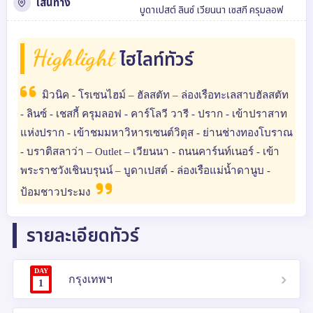
เส้นทาง
บูดาเปสต์
ลินซ์
เวียนนา
เซสกี ครุมลอฟ
Highlight
ไฮไลท์ทัวร์
มิวนิค - โรเซนไฮม์ – ฮัลสตัท – ล่องเรือทะเลสาบฮัลสตัท
- ลินซ์ - เชสกี้ ครุมลอฟ - คาร์โลวี วารี - ปราก - เข้าปราสาท
แห่งปราก - เข้าชมมหาวิหารเซนต์วิตุส - ย่านช่างทองโบราณ
- บราติสลาว่า – Outlet – เวียนนา - ถนนคาร์นท์เนอร์ - เข้า
พระราชวังเชินบรุนน์ – บูดาเปสต์ - ล่องเรือแม่น้ำดานูบ -
ป้อมชาวประมง
รายละเอียดทัวร์
DAY
กรุงเทพฯ
1