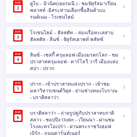
DAY
ดูไบ – มิวนิค(เยอรมนี ) - ชมจัตุรัสมาเรียน
2
พลาสท์ -อิสระท่านเลือกซื้อสินค้าแบ
รนด์เนม - โรเซนไฮม์
DAY
โรเซนไฮม์ – ฮัลสตัท – ล่องเรือทะเลสาบ
3
ฮัลสตัท - ลินซ์ - จัตุรัสเฮาพท์ พลัทซ์
DAY
ลินซ์ - เชสกี้ ครุมลอฟ เมืองมรดกโลก - ชม
4
ปราสาทครุมลอฟ - คาร์โลวี วารี เมืองแห่ง
สปา - ปราก
DAY
ปราก - เข้าปราสาทแห่งปราก - เข้าชม
5
มหาวิหารเซนต์วิตุส - ย่านช่างทองโบราณ
- บราติสลาว่า
DAY
บราติสลาว่า – ถ่ายรูปคู่กับปราสาทบราติ
6
สลาว - ชอปปิง Outlet – เวียนนา - ผ่านชม
โรงละครโอเปร่า - ผ่านพระราชวังฮอฟ
เบิร์ก - ถนนคาร์นท์เนอร์