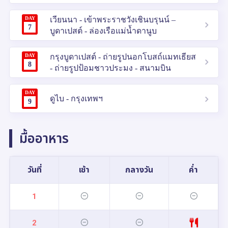
DAY
เวียนนา - เข้าพระราชวังเชินบรุนน์ –
7
บูดาเปสต์ - ล่องเรือแม่น้ำดานูบ
DAY
กรุงบูดาเปสต์ - ถ่ายรูปนอกโบสถ์แมทเธียส
8
- ถ่ายรูปป้อมชาวประมง - สนามบิน
DAY
ดูไบ - กรุงเทพฯ
9
มื้ออาหาร
วันที่
เช้า
กลางวัน
ค่ำ
1
2