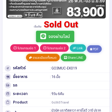
Sold Out
เริ่มต้น
จองผ่านไลน์
โปรแกรมย่อ 1
โปรแกรมย่อ 2
Link
PDF
รายละเอียดทั้งหมด
Share LINE
รหัสทัวร์
: GO3MUC-EK019
มื้ออาหาร
: 16 มื้อ
รถ
ระยะเวลา
: 9วัน 6คืน
Product
: Go365Travel
:
มิวนิค
บราติสลาวา
คาร์โลวี วารี
ปราก