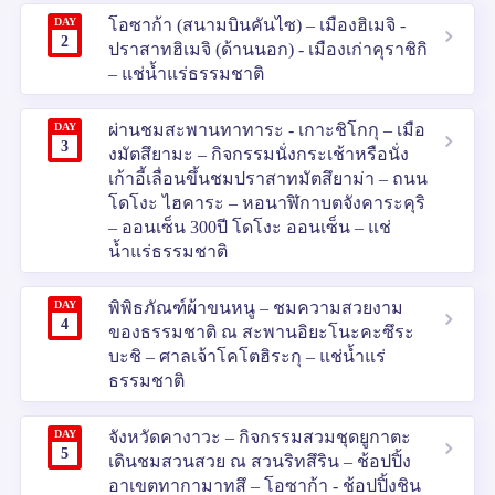
DAY
โอซาก้า (สนามบินคันไซ) – เมืองฮิเมจิ -
2
ปราสาทฮิเมจิ (ด้านนอก) - เมืองเก่าคุราชิกิ
– แช่น้ำแร่ธรรมชาติ
DAY
ผ่านชมสะพานทาทาระ - เกาะชิโกกุ – เมือ
3
งมัตสึยามะ – กิจกรรมนั่งกระเช้าหรือนั่ง
เก้าอี้เลื่อนขึ้นชมปราสาทมัตสึยาม่า – ถนน
โดโงะ ไฮคาระ – หอนาฬิกาบตจังคาระคุริ
– ออนเซ็น 300ปี โดโงะ ออนเซ็น – แช่
น้ำแร่ธรรมชาติ
DAY
พิพิธภัณฑ์ผ้าขนหนู – ชมความสวยงาม
4
ของธรรมชาติ ณ สะพานอิยะโนะคะซึระ
บะชิ – ศาลเจ้าโคโตฮิระกุ – แช่น้ำแร่
ธรรมชาติ
DAY
จังหวัดคางาวะ – กิจกรรมสวมชุดยูกาตะ
5
เดินชมสวนสวย ณ สวนริทสึริน – ช้อปปิ้ง
อาเขตทากามาทสึ – โอซาก้า - ช้อปปิ้งชิน