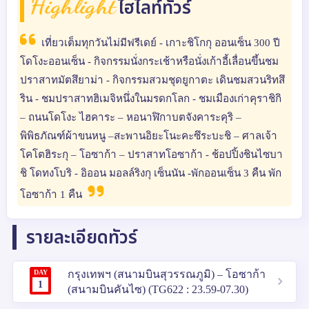
Highlight
ไฮไลท์ทัวร์
เที่ยวเต็มทุกวันไม่มีฟรีเดย์ - เกาะชิโกกุ ออนเซ็น 300 ปี
โดโงะออนเซ็น - กิจกรรมนั่งกระเช้าหรือนั่งเก้าอี้เลื่อนขึ้นชม
ปราสาทมัตสึยาม่า - กิจกรรมสวมชุดยูกาตะ เดินชมสวนริทสึ
ริน - ชมปราสาทฮิเมจิหนึ่งในมรดกโลก - ชมเมืองเก่าคุราชิกิ
– ถนนโดโงะ ไฮคาระ – หอนาฬิกาบตจังคาระคุริ –
พิพิธภัณฑ์ผ้าขนหนู –สะพานอิยะโนะคะซึระบะชิ – ศาลเจ้า
โคโตฮิระกุ – โอซาก้า – ปราสาทโอซาก้า - ช้อปปิ้งชินไซบา
ชิ โดทงโบริ - อิออน มอลล์ริงกุ เซ็นนัน -พักออนเซ็น 3 คืน พัก
โอซาก้า 1 คืน
รายละเอียดทัวร์
DAY
กรุงเทพฯ (สนามบินสุวรรณภูมิ) – โอซาก้า
1
(สนามบินคันไซ) (TG622 : 23.59-07.30)