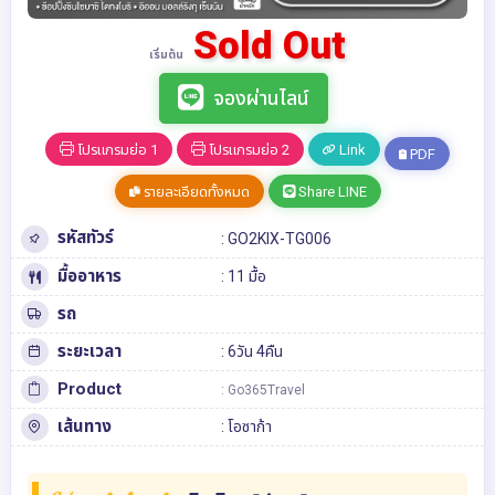
Sold Out
เริ่มต้น
จองผ่านไลน์
โปรแกรมย่อ 1
โปรแกรมย่อ 2
Link
PDF
รายละเอียดทั้งหมด
Share LINE
รหัสทัวร์
: GO2KIX-TG006
มื้ออาหาร
: 11 มื้อ
รถ
ระยะเวลา
: 6วัน 4คืน
Product
: Go365Travel
เส้นทาง
:
โอซาก้า