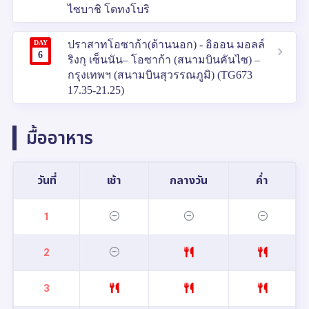
ไซบาชิ โดทงโบริ
DAY
ปราสาทโอซาก้า(ด้านนอก) - อิออน มอลล์
6
ริงกุ เซ็นนัน– โอซาก้า (สนามบินคันไซ) –
กรุงเทพฯ (สนามบินสุวรรณภูมิ) (TG673
17.35-21.25)
มื้ออาหาร
วันที่
เช้า
กลางวัน
ค่ำ
1
2
3