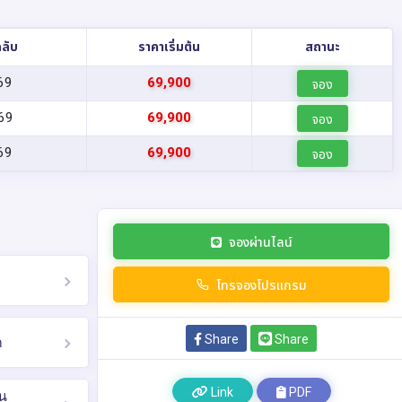
กลับ
ราคาเริ่มต้น
สถานะ
69
69,900
จอง
69
69,900
จอง
69
69,900
จอง
จองผ่านไลน์
โทรจองโปรแกรม
Share
Share
ก
Link
PDF
ซน