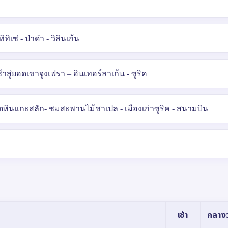
ซ่ - ป่าดำ - วิลินเก้น
้าสู่ยอดเขาจูงเฟรา – อินเทอร์ลาเก้น - ซูริค
ิงโตหินแกะสลัก- ชมสะพานไม้ชาเปล - เมืองเก่าซูริค - สนามบิน
เช้า
กลางว