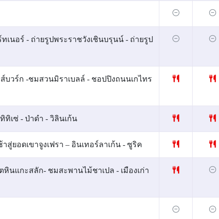
เนอร์ - ถ่ายรูปพระราชวังเชินบรุนน์ - ถ่ายรูป
าลส์บวร์ก -ชมสวนมิราเบลล์ - ชอปปิงถนนเกไทร
เซ่ - ป่าดำ - วิลินเก้น
้าสู่ยอดเขาจูงเฟรา – อินเทอร์ลาเก้น - ซูริค
ิงโตหินแกะสลัก- ชมสะพานไม้ชาเปล - เมืองเก่า