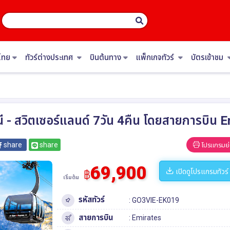
ไทย
ทัวร์ต่างประเทศ
บินต้นทาง
แพ็กเกจทัวร์
บัตรเข้าชม
นี - สวิตเซอร์แลนด์ 7วัน 4คืน โดยสายการบิน 
share
share
โปรแกรมย่
69,900
เปิดดูโปรแกรมทัวร์
฿
เริ่มต้น
รหัสทัวร์
: GO3VIE-EK019
สายการบิน
: Emirates