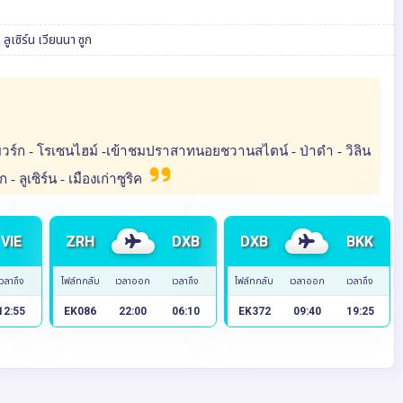
ก
ลูเซิร์น
เวียนนา
ซูก
บวร์ก - โรเซนไฮม์ -เข้าชมปราสาทนอยชวานสไตน์ - ป่าดำ - วิลิน
- ลูเซิร์น - เมืองเก่าซูริค
VIE
ZRH
DXB
DXB
BKK
เวลาถึง
ไฟล์ทกลับ
เวลาออก
เวลาถึง
ไฟล์ทกลับ
เวลาออก
เวลาถึง
12:55
EK086
22:00
06:10
EK372
09:40
19:25