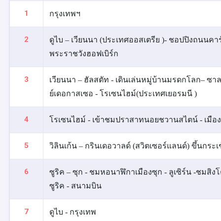
1
กรุงเทพฯ
2
ดูไบ – เวียนนา (ประเทศออสเตรีย )- ชอปปิงถนนคาร์ท
พระราชวังฮอฟเบิร์ก
3
เวียนนา – ฮัลสตัท - เดินเล่นหมู่บ้านมรดกโลก– ซ
ย์เดอกาสเซอ - โรเซนไฮม์(ประเทศเยอรมนี )
4
โรเซนไฮม์ - เข้าชมปราสาทนอยชวานสไตน์ - เมืองทิทิ
5
วิลินเก้น – กรินเดอวาลด์ (สวิตเซอร์แลนด์) ขึ้นกระเช
6
ซูริค – ซุก - ชมหอนาฬิกาเมืองซุก - ลูเซิร์น -ชมส
ซูริค - สนามบิน
7
ดูไบ - กรุงเทพ