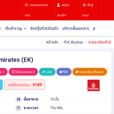
ตรวจสอบการ
สมัคร
เข้าสู่
จอง
สมาชิก
ระบบ
เรือสำราญ
จัดกรุ๊ปทัวร์ส่วนตัว
บริการยื่นเอกสาร
JR Pass
บท
หน้าหลัก
ทัวร์ Austria
รายละเอียดทัวร์
Emirates (EK)
อ 1
โปรแกรมย่อ 2
Link
PDF
รายละเอียดทั้งหมด
รหัสโปรแกรม :
9189
มื้ออาหาร
: 10 มื้อ
ระยะเวลา
: 7วัน 4คืน