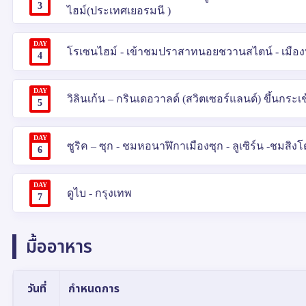
3
ไฮม์(ประเทศเยอรมนี )
DAY
โรเซนไฮม์ - เข้าชมปราสาทนอยชวานสไตน์ - เมืองทิทิเ
4
DAY
วิลินเก้น – กรินเดอวาลด์ (สวิตเซอร์แลนด์) ขึ้นกระเช
5
DAY
ซูริค – ซุก - ชมหอนาฬิกาเมืองซุก - ลูเซิร์น -ชมส
6
DAY
ดูไบ - กรุงเทพ
7
มื้ออาหาร
วันที่
กำหนดการ