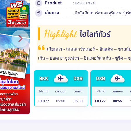
Product
: Go365Travel
เส้นทาง
:
มิวนิค
อินเตอร์ลาเคน
ซูริค
ซาลซ์บูร์
Highlight
ไฮไลท์ทัวร์
เวียนนา - ถนนคาร์ทเนอร์ – ฮัลสตัท – ซาลส์
เก้น – ยอดเขาจูงเฟรา – อินเทอร์ลาเก้น - ซูริค – ซุก 
BKK
DXB
DXB
ไฟล์ทไป
เวลาออก
เวลาถึง
ไฟล์ทไป
เวลาออก
EK377
02:50
06:00
EK127
08:55