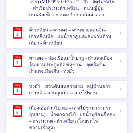
วจือ) (MU9095: 09:35 - 11:20) – จัตุรัสซิงไห่
– ท่าเรือประมงต้าเหลียน – ถนนญี่ปุ่น +
ถนนรัสเซีย - ย่านตงกั่ง + เวนิสจำลอง
DAY
ต้าเหลียน – ตานตง – ด่านชายแดนจีน-
3
เกาหลีเหนือ - แม่น้ำยาลู และสะพานต้วน
เฉียว - ต้าเหลียน
DAY
ตานตง – ล่องเรือแม่น้ำยาลู - กำแพงเมือง
4
จีน ด่านประตูพยัคฆ์หู่ซาน – จุดเริ่มต้น
กำแพงเมืองจีน - ทงฮัว
DAY
ทงฮัว – สวนต้นสนสาวงาม –หมู่บ้านชาว
5
เกาหลี – สวนลูกเป็ด – ฉางไป๋ซาน
DAY
เมืองเอ้อต้าวไป๋เหอ - ฉางไป๋ซาน (รวมรถ
6
อุทยาน) – น้ำตกฉางไป๋ - บ่อน้ำพุร้อนจี้หลง
– สระมรกต - ต้าเหลียน (โดยรถไฟ
ความเร็วสูง)