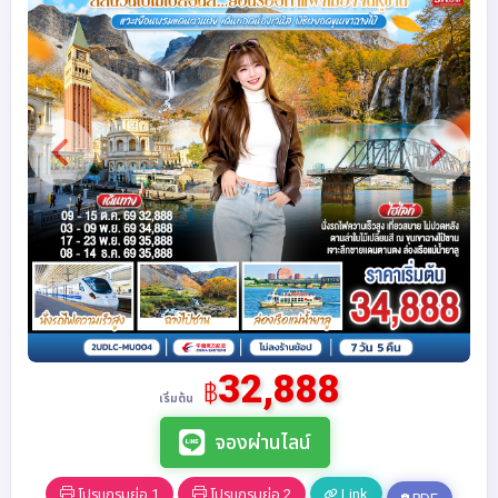
32,888
฿
เริ่มต้น
จองผ่านไลน์
โปรแกรมย่อ 1
โปรแกรมย่อ 2
Link