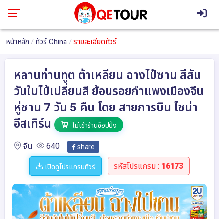
หน้าหลัก
ทัวร์ China
รายละเอียดทัวร์
หลานท่านทูต ต้าเหลียน ฉางไป๋ซาน สีสัน
วันใบไม้เปลี่ยนสี ย้อนรอยกำแพงเมืองจีน
หู่ซาน 7 วัน 5 คืน โดย สายการบิน ไชน่า
อีสเทิร์น
ไม่เข้าร้านช็อปปิ้ง
จีน
640
share
รหัสโปรแกรม :
16173
เปิดดูโปรแกรมทัวร์