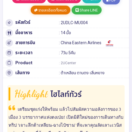
PDF
รายละเอียดทั้งหมด
Share LINE
รหัสทัวร์
: 2UDLC-MU004
มื้ออาหาร
: 14 มื้อ
สายการบิน
: China Eastern Airlines
ระยะเวลา
: 7วัน 5คืน
Product
: 2UCenter
เส้นทาง
:
ต้าเหลียน
ตานตง
เสิ่นหยาง
Highlight
ไฮไลท์ทัวร์
เตรียมชุดเก่งให้พร้อม แล้วไปสัมผัสความอลังการของ 3
เมือง 3 บรรยากาศแห่งตงเป่ย! เปิดมิติใหม่ของการเดินทางกับ
ทริป 'เจาะลึกต้าเหลียน-ฉางไป๋ซาน' ที่จะพาคุณลัดเลาะเวนิส