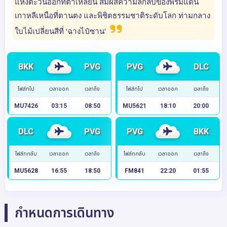
แห่งตะวันออกที่ต้าเหลียน สัมผัสความลึกลับของพรมแดน
เกาหลีเหนือที่ตานตง และพิชิตธรรมชาติระดับโลก ท่ามกลาง
ใบไม้เปลี่ยนสีที่ 'ฉางไป๋ซาน'
BKK
PVG
PVG
DLC
ไฟล์ทไป
เวลาออก
เวลาถึง
ไฟล์ทไป
เวลาออก
เวลาถึง
MU7426
03:15
08:50
MU5621
18:10
20:00
DLC
PVG
PVG
BKK
ไฟล์ทกลับ
เวลาออก
เวลาถึง
ไฟล์ทกลับ
เวลาออก
เวลาถึง
MU5628
16:55
18:50
FM841
22:20
01:55
กำหนดการเดินทาง