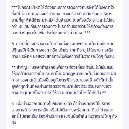
***ในกรณี มีเหตุให้ต้องยกเลิกการเดินทางที่บริษัทได้โฆษณาไว้
ซึ่งมิใช่ความผิดของบริษัทเอง ทางบริษัทยินดีคืนเงินค่าบริการ
ตามที่ลูกค้าได้ชำระมาแล้ว เต็มจำนวน โดยต้องมีระยะเวลาไม่น้อย
กว่า 30 วัน ก่อนการเดินทาง โปรดอ่านข้อความให้ถี่ถ้วนก่อนการ
จองทัวร์ทุกครั้ง เพื่อประโยชน์แก่ตัวท่านเอง ***
5. กรณีที่กองตรวจคนเข้าเมืองทั้งกรุงเทพฯ และในต่างประเทศ
ปฏิเสธมิให้เดินทางออก หรือ เข้าประเทศที่ระบุ ไว้ในรายการเดิน
ทาง บริษัทฯ ขอสงวนสิทธิ์ที่จะไม่คืนค่าทัวร์ไม่ว่ากรณีใดๆ ทั้งสิ้น
** สำคัญ !! บริษัททำธุรกิจเพื่อการท่องเที่ยวเท่านั้น ไม่สนับสนุน
ให้ลูกค้าเดินทางเข้าประเทศโดยผิดกฎหมายและในขั้นตอนการผ่าน
การตรวจคนเข้าเมืองขึ้นอยู่กับการพิจารณาของเจ้าหน้าที่เท่านั้น
ลูกค้าทุกท่านต้องผ่านการตรวจคนเข้าเมืองด้วยตัวของท่านเอง
ทางมัคคุเทศก์ไม่สามารถให้ความช่วยเหลือใดๆได้ทั้งสิ้น **
6. เมื่อท่านออกเดินทางไปกับคณะแล้ว ถ้าท่านงดการใช้บริการ
รายการใดรายการหนึ่ง หรือไม่เดินทางพร้อมคณะถือว่าท่านสละ
สิทธิ์ ไม่อาจเรียกร้องค่าบริการและเงินมัดจำคืน ไม่ว่ากรณีใดๆ ทั้ง
สิ้น