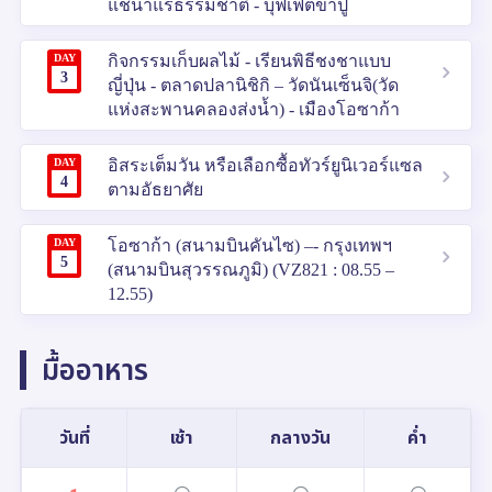
แช่น้ำแร่ธรรมชาติ - บุฟเฟ่ต์ขาปู
DAY
กิจกรรมเก็บผลไม้ - เรียนพิธีชงชาแบบ
3
ญี่ปุ่น - ตลาดปลานิชิกิ – วัดนันเซ็นจิ(วัด
แห่งสะพานคลองส่งน้ำ) - เมืองโอซาก้า
DAY
อิสระเต็มวัน หรือเลือกซื้อทัวร์ยูนิเวอร์แซล
4
ตามอัธยาศัย
DAY
โอซาก้า (สนามบินคันไซ) –- กรุงเทพฯ
5
(สนามบินสุวรรณภูมิ) (VZ821 : 08.55 –
12.55)
มื้ออาหาร
วันที่
เช้า
กลางวัน
ค่ำ