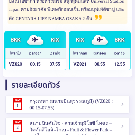
ปิ้งในโอซาก้า หรือทัวร์เสริม สนุกสุดมันส์ที่ Universal Studios
Japan ตามอัธยาศัย พิเศษพักออนเซ็น พร้อมบุฟเฟ่ต์ขาปู และ
พัก CENTARA LIFE NAMBA OSAKA 2 คืน
BKK
KIX
KIX
BKK
ไฟล์ทไป
เวลาออก
เวลาถึง
ไฟล์ทกลับ
เวลาออก
เวลาถึง
VZ820
00.15
07.55
VZ821
08.55
12.55
รายละเอียดทัวร์
DAY
กรุงเทพฯ (สนามบินสุวรรณภูมิ) (VZ820 :
1
00.15-07.55)
DAY
สนามบินคันไซ - ศาลเจ้าสุมิโยชิ ไทฉะ –
2
วัดคัตสึโอจิ -โกเบ - Fruit & Flower Park –