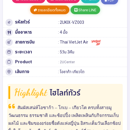
PDF
รายละเอียดทั้งหมด
Share LINE
รหัสทัวร์
: 2UKIX-VZ003
มื้ออาหาร
: 4 มื้อ
สายการบิน
: Thai VietJet Air
ระยะเวลา
: 5วัน 3คืน
Product
: 2UCenter
เส้นทาง
:
โอซาก้า
เกียวโต
Highlight
ไฮไลท์ทัวร์
สัมผัสเสน่ห์โอซาก้า – โกเบ – เกียวโต ครบทั้งสายมู
วัฒนธรรม ธรรมชาติ และช้อปปิ้ง เพลิดเพลินกับกิจกรรมเก็บ
ผลไม้ และชิมของอร่อยชื่อดังแห่งญี่ปุ่น อิสระเต็มวันเลือกช้อป