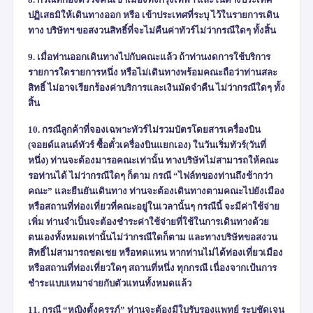
ปฏิเสธมิให้เดินทางออก หรือ เข้าประเทศที่ระบุ ไว้ในรายการเดิน
ทาง บริษัทฯ ขอสงวนสิทธิ์ที่จะไม่คืนค่าทัวร์ไม่ว่ากรณีใดๆ ทั้งสิ้น
9. เมื่อท่านออกเดินทางไปกับคณะแล้ว ถ้าท่านงดการใช้บริการ
รายการใดรายการหนึ่ง หรือไม่เดินทางพร้อมคณะถือว่าท่านสละ
สิทธิ์ ไม่อาจเรียกร้องค่าบริการและเงินมัดจำคืน ไม่ว่ากรณีใดๆ ทั้ง
สิ้น
10. กรณีลูกค้าที่จองเฉพาะทัวร์ไม่รวมบัตรโดยสารเครื่องบิน
(จอยด์แลนด์ทัวร์ ซื้อตั๋วเครื่องบินแยกเอง) ในวันเริ่มทัวร์(วันที่
หนึ่ง) ท่านจะต้องมารอคณะเท่านั้น ทางบริษัทไม่สามารถให้คณะ
รอท่านได้ ไม่ว่ากรณีใดๆ ก็ตาม กรณี “ไฟล์ทของท่านถึงช้ากว่า
คณะ” และยืนยันเดินทาง ท่านจะต้องเดินทางตามคณะไปยังเมือง
หรือสถานที่ท่องเที่ยวที่คณะอยู่ในเวลานั้นๆ กรณีนี้ จะมีค่าใช้จ่าย
เพิ่ม ท่านจำเป็นจะต้องชำระค่าใช้จ่ายที่ใช้ในการเดินทางด้วย
ตนเองทั้งหมดเท่านั้นไม่ว่ากรณีใดก็ตาม และทางบริษัทขอสงวน
สิทธิ์ไม่สามารถชดเชย หรือทดแทน หากท่านไม่ได้ท่องเที่ยวเมือง
หรือสถานที่ท่องเที่ยวใดๆ สถานที่หนึ่ง ทุกกรณี เนื่องจากเป้นการ
ชำระแบบเหมาจ่ายกับตัวแทนทั้งหมดแล้ว
11. กรณี “หญิงตั้งครรภ์” ท่านจะต้องมีใบรับรองแพทย์ ระบุชัดเจน