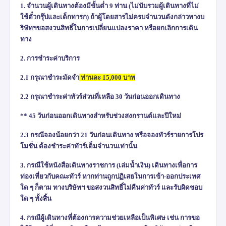
1. จำนวนผู้เดินทางต้องมีขั้นต่ำ 9 ท่าน (ไม่นับรวมผู้เดินทางที่ไม่
ใช้ตั๋วกรุ๊ปและเด็กทารก) ถ้าผู้โดยสารไม่ครบจำนวนดังกล่าวทางบ
ริษัทฯขอสงวนสิทธิ์ในการเปลี่ยนแปลงราคา หรือยกเลิกการเดิน
ทาง
2. การชำระค่าบริการ
2.1
กรุณาชำระมัดจำ
ท่านละ
15,000
บาท
2.2 กรุณาชำระค่าทัวร์ส่วนที่เหลือ 30 วันก่อนออกเดินทาง
** 45 วันก่อนออกเดินทางสำหรับช่วงสงกรานต์และปีใหม่
2.3 กรณีจองน้อยกว่า 21 วันก่อนเดินทาง หรือจองทัวร์รายการโปร
โมชั่น ต้องชำระค่าทัวร์เต็มจำนวนเท่านั้น
3. กรณีใช้หนังสือเดินทางราชการ (เล่มน้ำเงิน) เดินทางเพื่อการ
ท่องเที่ยวกับคณะทัวร์ หากท่านถูกปฏิเสธในการเข้า-ออกประเทศ
ใด ๆ ก็ตาม ทางบริษัทฯ ขอสงวนสิทธิ์ไม่คืนค่าทัวร์ และรับผิดชอบ
ใด ๆ ทั้งสิ้น
4.
กรณีผู้เดินทางที่ต้องการความช่วยเหลือเป็นพิเศษ เช่น การขอ