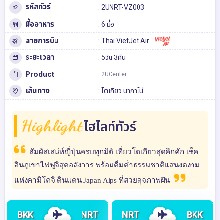
รหัสทัวร์
: 2UNRT-VZ003
มื้ออาหาร
: 6 มื้อ
สายการบิน
: Thai VietJet Air
ระยะเวลา
: 5วัน 3คืน
Product
: 2UCenter
เส้นทาง
:
โตเกียว
นากาโน่
Highlight
ไฮไลท์ทัวร์
สัมผัสเสน่ห์ญี่ปุ่นครบทุกมิติ เที่ยวโตเกียวสุดคึกคัก เช็ค
อินภูเขาไฟฟูจิสุดอลังการ พร้อมดื่มด่ำธรรมชาติแสนงดงาม
แห่งคามิโคจิ ดินแดน Japan Alps ที่สวยดุจภาพฝัน
BKK
NRT
NRT
BKK