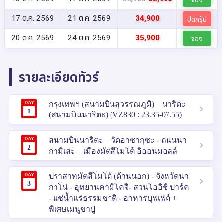
17 ต.ค. 2569
21 ต.ค. 2569
34,900
ปิดกรุ๊ป
20 ต.ค. 2569
24 ต.ค. 2569
35,900
จอง
รายละเอียดทัวร์
DAY
กรุงเทพฯ (สนามบินสุวรรณภูมิ) – นาริตะ
1
(สนามบินนาริตะ) (VZ830 : 23.35-07.55)
DAY
สนามบินนาริตะ – วัดอาซากุซะ - ถนนนา
2
กามิเสะ – เมืองมัตสึโมโต้ อิออนมอลล์
DAY
ปราสาทมัตสึโมโต้ (ด้านนอก) - จังหวัดนา
3
กาโน่ - อุทยานคามิโคจิ- สวนโออิชิ ปาร์ค
- แช่น้ำแร่ธรรมชาติ - อาหารบุฟเฟ่ต์ +
พิเศษเมนูขาปู