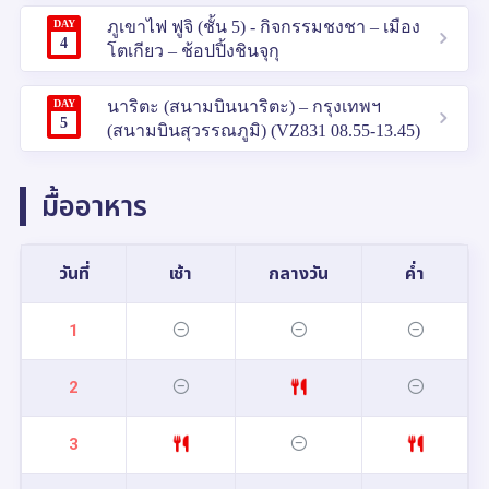
DAY
ภูเขาไฟ ฟูจิ (ชั้น 5) - กิจกรรมชงชา – เมือง
4
โตเกียว – ช้อปปิ้งชินจุกุ
DAY
นาริตะ (สนามบินนาริตะ) – กรุงเทพฯ
5
(สนามบินสุวรรณภูมิ) (VZ831 08.55-13.45)
มื้ออาหาร
วันที่
เช้า
กลางวัน
ค่ำ
1
2
3