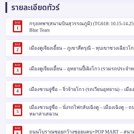
รายละเอียดทัวร์
DAY
กรุงเทพฯ(สนามบินสุวรรณภูมิ) (TG618: 10.15-14.25)
1
Blue Tears
DAY
เมืองตูเจียงเอี้ยน – ภูเขาสี่ดรุณี – หุบเขาซวงเฉีย
2
DAY
เมืองตูเจียงเอี้ยน – อุทยานปี้เผิงโกว (รวมรถประจำท
3
DAY
เมืองชวนจู่ซื่อ – จิ่วจ้ายโกว (รถเวียนอุทยาน) – เมือง
4
DAY
เมืองชวนจู่ซื่อ – นั่งรถไฟกลับเฉิงตู – เมืองเฉิงตู – 
5
หมาล่าเสฉวน
DAY
ถนนโบราณซอยกว้างซอยแคบ+POP MART – สนามบินเฉิ
6