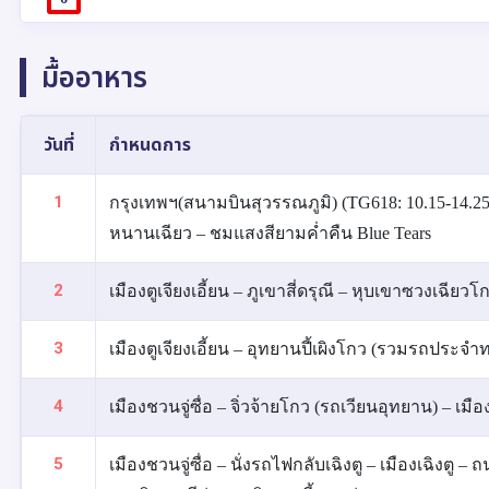
มื้ออาหาร
วันที่
กำหนดการ
1
กรุงเทพฯ(สนามบินสุวรรณภูมิ) (TG618: 10.15-14.25) –
หนานเฉียว – ชมแสงสียามค่ำคืน Blue Tears
2
เมืองตูเจียงเอี้ยน – ภูเขาสี่ดรุณี – หุบเขาซวงเฉีย
3
เมืองตูเจียงเอี้ยน – อุทยานปี้เผิงโกว (รวมรถประจำ
4
เมืองชวนจู่ซื่อ – จิ่วจ้ายโกว (รถเวียนอุทยาน) – เมือง
5
เมืองชวนจู่ซื่อ – นั่งรถไฟกลับเฉิงตู – เมืองเฉิงตู –