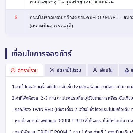
คนเดินชุนซีลู่ *เมนูพิเศษสุกี้หมาล่าเสฉวน
6
ถนนโบราณซอยกว้างซอยแคบ+POP MART – สนามบินเฉ
(สนามบินสุวรรณภูมิ)
เงื่อนไขการจองทัวร์
อัตรานี้ไม่รวม
เงื่อนไข
อัตรานี้รวม
ข
1.ค่าตั๋วโดยสารเครื่องบินไป-กลับ ชั้นประหยัดพร้อมค่าภาษีสนามบินทุกแ
2.ค่าที่พักห้องละ 2-3 ท่าน ตามโรงแรมที่ระบุไว้ในรายการหรือระดับเที
- กรณีห้อง TWIN BED (เตียงเดี่ยว 2 เตียง) ซึ่งโรงแรมไม่มีหรือเต
- หากต้องการห้องพักแบบ DOUBLE BED ซึ่งโรงแรมไม่มีหรือเต็ม ทางบ
- กรณีพักแบบ TRIPLE ROOM 3 ท่าน 1 ห้อง ท่านที่ 3 อาจเป็นเสริมเตีย