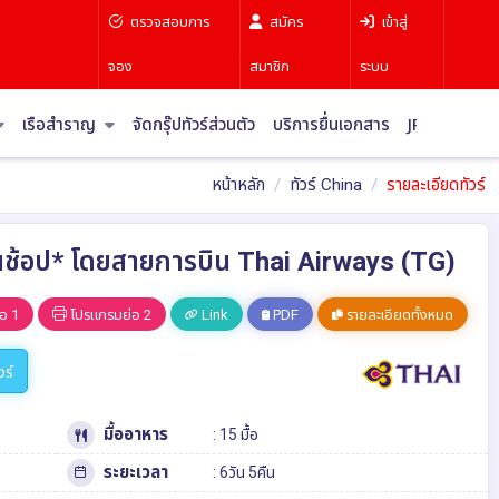
ตรวจสอบการ
สมัคร
เข้าสู่
จอง
สมาชิก
ระบบ
เรือสำราญ
จัดกรุ๊ปทัวร์ส่วนตัว
บริการยื่นเอกสาร
JR Pass
บท
หน้าหลัก
ทัวร์ China
รายละเอียดทัวร์
ร้านช้อป* โดยสายการบิน Thai Airways (TG)
อ 1
โปรแกรมย่อ 2
Link
PDF
รายละเอียดทั้งหมด
วร์
มื้ออาหาร
: 15 มื้อ
ระยะเวลา
: 6วัน 5คืน