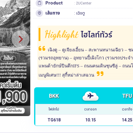
Product
: 2UCenter
เส้นทาง
:
เฉิงตู
Highlight
ไฮไลท์ทัวร์
เฉิงตู – ตูเจียงเอี้ยน – สะพานหนานเฉียว – ช
(รวมรถอุทยาน) – อุทยานปี้เผิงโกว (รวมรถประจำทาง
แพนด้ายักษ์ปีนตึกIFS – ถนนคนเดินชุนซีลู่ – 
เมนูพิเศษ!!! สุกี้หม่าล่าเสฉวน
BKK
TFU
ไฟล์ทไป
เวลาออก
เวลาถึง
TG618
10.15
14.25