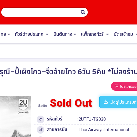
ไทย
ทัวร์ต่างประเทศ
บินต้นทาง
แพ็กเกจทัวร์
บัตรเข้าชม
รุณี–ปี้เผิงโกว–จิ่วจ้ายโกว 6วัน 5คืน *ไม่ลง
โปรแกรมย่
Sold Out
เปิดดูโปรแกรมทั
เริ่มต้น
รหัสทัวร์
: 2UTFU-TG030
สายการบิน
: Thai Airways International