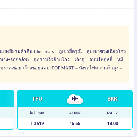
มแสงสียามค่ำคืน Blue Tears – ภูเขาสี่ดรุณี – หุบเขาซวงเฉียวโกว
+รถกอล์ฟ) – อุทยานจิ่วจ้ายโกว – เฉิงตู – ถนนไท่กู่หลี่ – หมี
ถนนโบราณซอยกว้างซอยแคบ+POP MART – นั่งรถไฟความเร็วสูง –
TFU
BKK
ไฟล์ทกลับ
เวลาออก
เวลาถึง
TG619
15.55
18.00