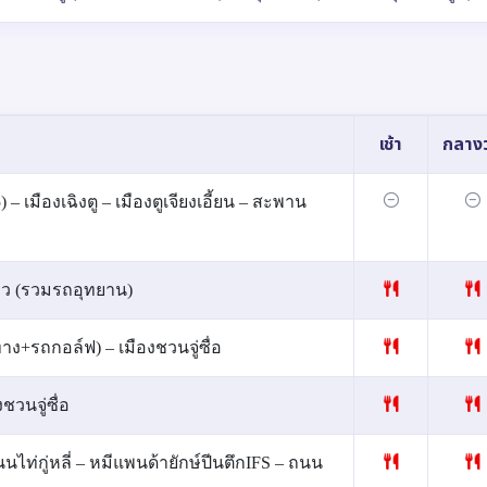
เช้า
กลางว
 เมืองเฉิงตู – เมืองตูเจียงเอี้ยน – สะพาน
วโกว (รวมรถอุทยาน)
ทาง+รถกอล์ฟ) – เมืองชวนจู่ซื่อ
ชวนจู่ซื่อ
 ถนนไท่กู่หลี่ – หมีแพนด้ายักษ์ปีนตึกIFS – ถนน