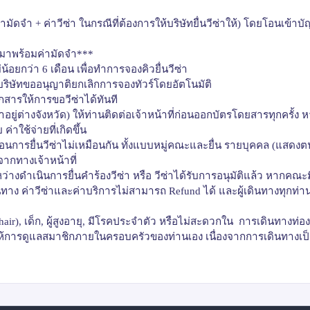
่ามัดจำ + ค่าวีซ่า ในกรณีที่ต้องการให้บริษัทยื่นวีซ่าให้)
โดยโอนเข้าบัญชี
ข้ามาพร้อมค่ามัดจำ***
น้อยกว่า 6 เดือน เพื่อทำการจองคิวยื่นวีซ่า
ริษัทขออนุญาติยกเลิกการจองทัวร์โดยอัตโนมัติ
อกสารให้การขอวีซ่าได้ทันที
ู่ต่างจังหวัด) ให้ท่านติดต่อเจ้าหน้าที่ก่อนออกบัตรโดยสารทุกครั้ง
่าใช้จ่ายที่เกิดขึ้น
อนการยื่นวีซ่าไม่เหมือนกัน ทั้งแบบหมู่คณะและยื่น รายบุคคล (แสดงต
กทางเจ้าหน้าที่
ว่างดำเนินการยื่นคำร้องวีซ่า หรือ วีซ่าได้รับการอนุมัติแล้ว หากคณะ
ทาง ค่าวีซ่าและค่าบริการไม่สามารถ
Refund
ได้ และผู้เดินทางทุกท่า
air),
เด็ก
,
ผู้สูงอายุ
,
มีโรคประจำตัว หรือไม่สะดวกใน
การเดินทางท่อง
งให้การดูแลสมาชิกภายในครอบครัวของท่านเอง เนื่องจากการเดินทางเป