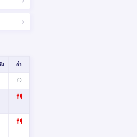
ัน
ค่ำ