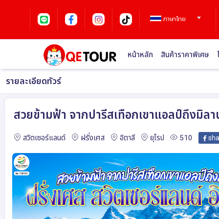
ภาษาไทย
หน้าหลัก
สินค้าราคาพิเศษ
รายละเอียดทัวร์
สวยข้ามฟ้า จากปารีสเทือกเขาแอลป์ถึงมิลาน
สวิตเซอร์แลนด์
ฝรั่งเศส
อิตาลี
ยุโรป
510
sha