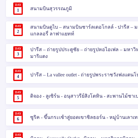
DAY
สนามบินสุวรรณภูมิ
1
DAY
สนามบินดูไบ – สนามบินชาร์ลเดอโกลล์ - ปารีส – มงม
2
แกลลอรี่ ลาฟาแยทท์
DAY
ปารีส – ถ่ายรูปประตูชัย – ถ่ายรูปหอไอเฟล – มหาวิ
3
มาริแตง
DAY
ปารีส – La vallee outlet - ถ่ายรูปพระราชวังฟงแตนโ
4
DAY
ดิจอง - ลูเซิร์น - อนุสาวรีย์สิงโตหิน - สะพานไม้ชาเ
5
DAY
ซูริค - ขึ้นกระเช้าสู่ยอดเขาชิลธอร์น - หมู่บ้านเลาเ
6
DAY