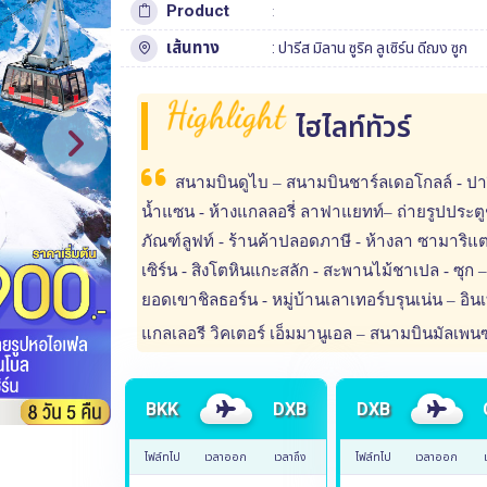
Product
:
เส้นทาง
:
ปารีส
มิลาน
ซูริค
ลูเซิร์น
ดีฌง
ซูก
Highlight
ไฮไลท์ทัวร์
สนามบินดูไบ – สนามบินชาร์ลเดอโกลล์ - ปารีส 
น้ำแซน - ห้างแกลลอรี่ ลาฟาแยทท์– ถ่ายรูปประตู
ภัณฑ์ลูฟท์ - ร้านค้าปลอดภาษี - ห้างลา ซามาริแตง
เซิร์น - สิงโตหินแกะสลัก - สะพานไม้ชาเปล - ซุก –
ยอดเขาชิลธอร์น - หมู่บ้านเลาเทอร์บรุนเน่น – อิน
แกลเลอรี วิคเตอร์ เอ็มมานูเอล – สนามบินมัลเพ
BKK
DXB
DXB
ไฟล์ทไป
เวลาออก
เวลาถึง
ไฟล์ทไป
เวลาออก