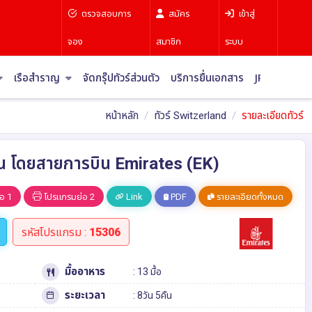
ตรวจสอบการ
สมัคร
เข้าสู่
จอง
สมาชิก
ระบบ
เรือสำราญ
จัดกรุ๊ปทัวร์ส่วนตัว
บริการยื่นเอกสาร
JR Pass
บท
หน้าหลัก
ทัวร์ Switzerland
รายละเอียดทัวร์
 คืน โดยสายการบิน Emirates (EK)
อ 1
โปรแกรมย่อ 2
Link
PDF
รายละเอียดทั้งหมด
รหัสโปรแกรม :
15306
มื้ออาหาร
: 13 มื้อ
ระยะเวลา
: 8วัน 5คืน