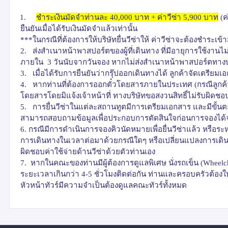
1.
ชำระเงินมัดจำท่านละ 40
,
000 บาท + ค่าวีซ่า 5
,
900 บาท
(ค
ยืนยันเมื่อได้รับเงินมัดจำแล้วเท่านั้น
***ในกรณีที่ต้องการให้บริษัทยื่นวีซ่าให้ ค่าวีซ่าจะต้องชำระเ
2.
ส่งสำเนาหน้าพาสปอร์ตของผู้ที่เดินทาง ที่มีอายุการใช้งานไม่
ภายใน
3 วันนับจากวันจอง หากไม่ส่งสำเนาหน้าพาสปอร์ตทางบ
3.
เมื่อได้รับการยืนยันว่ากรุ๊ปออกเดินทางได้ ลูกค้าจัดเตรียมเ
4.
หากท่านที่ต้องการออกตั๋วโดยสารภายในประเทศ (กรณีลูกค้าอย
โดยสารโดยมิแจ้งเจ้าหน้าที่ ทางบริษัทขอสงวนสิทธิ์ไม่รับผิดชอบ ค
5.
การยื่นวีซ่าในแต่ละสถานทูตมีการเตรียมเอกสาร และมีขั้นต
สามารถสอบถามข้อมูลเพื่อประกอบการตัดสินใจก่อนการจองได้จา
6.
กรณีมีการดำเนินการจองคิวนัดหมายเพื่อยื่นวีซ่าแล้ว หรือระห
การเดินทางในเวลาต่อมาด้วยกรณีใดๆ หรือเปลี่ยนแปลงการเดิน
ผิดชอบค่าใช้จ่ายด้านวีซ่าด้วยตัวท่านเอง
7.
หากในคณะของท่านมีผู้ต้องการดูแลพิเศษ นั่งรถเข็น (
Wheelch
ระยะเวลาเกินกว่า 4-5 ชั่วโมงติดต่อกัน ท่านและครอบครัวต้อ
หัวหน้าทัวร์มีความจำเป็นต้องดูแลคณะทัวร์ทั้งหมด