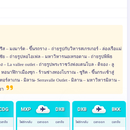
– มงมาร์ต - ขึ้นรถราง – ถ่ายรูปกับวิหารสเกรเกอร์ - ล่องเรือแม่
ชัย – ถ่ายรูปหอไอเฟล – มหาวิหารนอเทรอดาม - ถ่ายรูปพิพิธ
 – La vallee outlet - ถ่ายรูปพระราชวังฟงแตนโบล - ดิจอง - ลู
 หอนาฬิกาเมืองซุก - ร้านช่างทองโบราณ - ซูริค - ขึ้นกระเช้าสู่
เทอร์ลาเกน - มิลาน- Serravalle Outlet - มิลาน – มหาวิหารมิลาน –
นซา
CDG
MXP
DXB
DXB
BKK
เวลาถึง
ไฟล์ทกลับ
เวลาออก
เวลาถึง
ไฟล์ทกลับ
เวลาออก
เวลาถึง