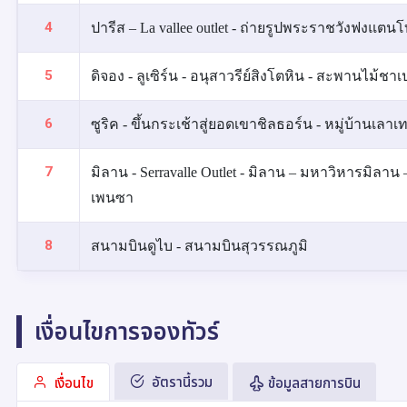
4
ปารีส – La vallee outlet - ถ่ายรูปพระราชวังฟงแตนโ
5
ดิจอง - ลูเซิร์น - อนุสาวรีย์สิงโตหิน - สะพานไม้ชาเ
6
ซูริค - ขึ้นกระเช้าสู่ยอดเขาชิลธอร์น - หมู่บ้านเลา
7
มิลาน - Serravalle Outlet - มิลาน – มหาวิหารมิลาน
เพนซา
8
สนามบินดูไบ - สนามบินสุวรรณภูมิ
เงื่อนไขการจองทัวร์
อัตรานี้รวม
เงื่อนไข
ข้อมูลสายการบิน