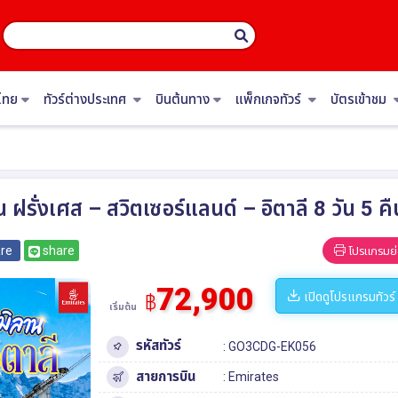
ไทย
ทัวร์ต่างประเทศ
บินต้นทาง
แพ็กเกจทัวร์
บัตรเข้าชม
 ฝรั่งเศส – สวิตเซอร์แลนด์ – อิตาลี 8 วัน 5
re
share
โปรแกรมย่
72,900
เปิดดูโปรแกรมทัวร์
฿
เริ่มต้น
รหัสทัวร์
: GO3CDG-EK056
สายการบิน
: Emirates