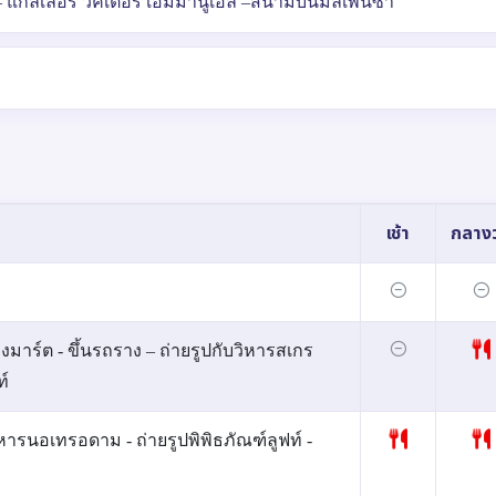
น – แกลเลอรี วิคเตอร์ เอ็มมานูเอล –สนามบินมัลเพนซา
เช้า
กลางว
มาร์ต - ขึ้นรถราง – ถ่ายรูปกับวิหารสเกร
ท์
หารนอเทรอดาม - ถ่ายรูปพิพิธภัณฑ์ลูฟท์ -