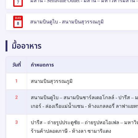
มิลาน - Serravalle Outlet - มิลาน – มหาวิหารมิลา
7
DAY
สนามบินดูไบ - สนามบินสุวรรณภูมิ
8
มื้ออาหาร
วันที่
กำหนดการ
1
สนามบินสุวรรณภูมิ
2
สนามบินดูไบ – สนามบินชาร์ลเดอโกลล์ - ปารีส – มง
เกอร์ - ล่องเรือแม่น้ำแซน - ห้างแกลลอรี่ ลาฟาแยท
3
ปารีส – ถ่ายรูปประตูชัย – ถ่ายรูปหอไอเฟล – มหาวิ
ร้านค้าปลอดภาษี - ห้างลา ซามาริแตง