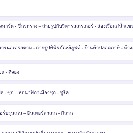
าร์ต - ขึ้นรถราง – ถ่ายรูปกับวิหารสเกรเกอร์ - ล่องเรือแม่น้ำแซน
หารนอเทรอดาม - ถ่ายรูปพิพิธภัณฑ์ลูฟท์ - ร้านค้าปลอดภาษี - ห้า
บล - ดิจอง
ปล - ซุก – หอนาฬิกาเมืองซุก - ซูริค
ทอร์บรุนเน่น – อินเทอร์ลาเกน - มิลาน