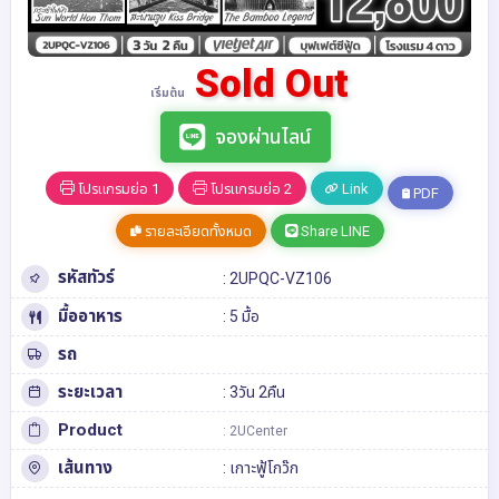
Sold Out
เริ่มต้น
จองผ่านไลน์
โปรแกรมย่อ 1
โปรแกรมย่อ 2
Link
PDF
รายละเอียดทั้งหมด
Share LINE
รหัสทัวร์
: 2UPQC-VZ106
มื้ออาหาร
: 5 มื้อ
รถ
ระยะเวลา
: 3วัน 2คืน
Product
: 2UCenter
เส้นทาง
:
เกาะฟู้โกว๊ก