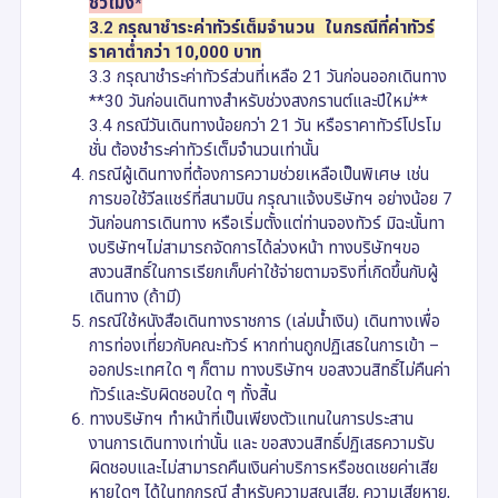
ชั่วโมง*
3.2 กรุณาชำระค่าทัวร์เต็มจำนวน ในกรณีที่ค่าทัวร์
ราคาต่ำกว่า 10,000 บาท
3.3 กรุณาชำระค่าทัวร์ส่วนที่เหลือ 21 วันก่อนออกเดินทาง
**30 วันก่อนเดินทางสำหรับช่วงสงกรานต์และปีใหม่**
3.4 กรณีวันเดินทางน้อยกว่า 21 วัน หรือราคาทัวร์โปรโม
ชั่น ต้องชำระค่าทัวร์เต็มจำนวนเท่านั้น
กรณีผู้เดินทางที่ต้องการความช่วยเหลือเป็นพิเศษ เช่น
การขอใช้วีลแชร์ที่สนามบิน กรุณาแจ้งบริษัทฯ อย่างน้อย 7
วันก่อนการเดินทาง หรือเริ่มตั้งแต่ท่านจองทัวร์ มิฉะนั้นทา
งบริษัทฯไม่สามารถจัดการได้ล่วงหน้า ทางบริษัทฯขอ
สงวนสิทธิ์ในการเรียกเก็บค่าใช้จ่ายตามจริงที่เกิดขึ้นกับผู้
เดินทาง (ถ้ามี)
กรณีใช้หนังสือเดินทางราชการ (เล่มน้ำเงิน) เดินทางเพื่อ
การท่องเที่ยวกับคณะทัวร์ หากท่านถูกปฏิเสธในการเข้า –
ออกประเทศใด ๆ ก็ตาม ทางบริษัทฯ ขอสงวนสิทธิ์ไม่คืนค่า
ทัวร์และรับผิดชอบใด ๆ ทั้งสิ้น
ทางบริษัทฯ ทำหน้าที่เป็นเพียงตัวแทนในการประสาน
งานการเดินทางเท่านั้น และ ขอสงวนสิทธิ์ปฏิเสธความรับ
ผิดชอบและไม่สามารถคืนเงินค่าบริการหรือชดเชยค่าเสีย
หายใดๆ ได้ในทุกกรณี สำหรับความสูญเสีย, ความเสียหาย,