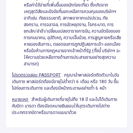
หรือค่าใช้จ่ายที่เพิ่มขึ้นของนักท่องเที่ยว ซึ่งเกิดจาก
เหตุสุดวิสัยและปัจจัยที่นอกเหนือการควบคุมของบริษัทฯ
อาทิเช่น: ภัยธรรมชาติ, สภาพอากาศแปรปรวน, ภัย
สงคราม, การจลาจล, การนัดหยุดงาน, โรคระบาด, การ
ยกเลิก/ล่าช้า/เปลี่ยนแปลงตารางการบิน, ความขัดข้องของ
การคมนาคม, อุบัติเหตุ, ความเจ็บป่วย, การสูญหายหรือเสีย
หายของสัมภาระ, ตลอดจนการถูกปฏิเสธการเข้า-ออกเมือง
หรือข้อห้ามทางกฎหมายจากเจ้าหน้าที่รัฐ (ทั้งนี้ บริษัทฯ จะ
ให้ความช่วยเหลือทางด้านการประสานงานอย่างสุดความ
สามารถ)
โปรดตรวจสอบ
PASSPORT
: กรุณานำพาสปอร์ตติดตัวมาในวัน
เดินทาง พาสปอร์ตต้องมีอายุไม่ต่ำกว่า 6 เดือน หรือ 180 วัน ขึ้น
ไปก่อนการเดินทาง และต้องมีหน้ากระดาษอย่างต่ำ 6 หน้า
หมายเหตุ
: สำหรับผู้เดินทางที่อายุไม่ถึง 18 ปี และไม่ได้เดินทาง
กับบิดา มารดา ต้องมีจดหมายยินยอมให้บุตรเดินทางไปต่าง
ประเทศจากบิดาหรือมารดาแนบมาด้วย