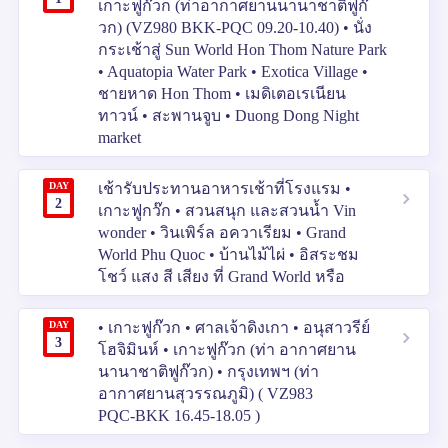
เกาะฟูก๊วก (ท่าอากาศยานนานาชาติฟูก๊
วก) (VZ980 BKK-PQC 09.20-10.40) • นั่ง
กระเช้าสู่ Sun World Hon Thom Nature Park
• Aquatopia Water Park • Exotica Village •
ชายหาด Hon Thom • เมดิเตอเรเนียน
ทาวน์ • สะพานจูบ • Duong Dong Night
market
DAY
เช้ารับประทานอาหารเช้าที่โรงแรม •
2
เกาะฟูกว๊ก • สวนสนุก และสวนน้ำ Vin
wonder • วินเพิร์ล อควาเรียม • Grand
World Phu Quoc • บ้านไม้ไผ่ • อิสระชม
โชว์ แสง สี เสียง ที่ Grand World หรือ
DAY
• เกาะฟูก๊วก • ศาลเจ้าดิงเกา • อนุสาวรีย์
3
โฮจิมินห์ • เกาะฟูก๊วก (ท่า อากาศยาน
นานาชาติฟูก๊วก) • กรุงเทพฯ (ท่า
อากาศยานสุวรรณภูมิ) ( VZ983
PQC‑BKK 16.45‑18.05 )