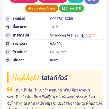
PDF
รายละเอียดทั้งหมด
Share LINE
รหัสทัวร์
: GO1TAO-SC001
มื้ออาหาร
: 13 มื้อ
สายการบิน
: Shandong Airlines
ระยะเวลา
: 6วัน 4คืน
Product
: Go365Travel
เส้นทาง
:
ชิงเต่า
Highlight
ไฮไลท์ทัวร์
เที่ยวเต็มอิ่ม ไม่เข้าร้านรัฐบาล| ทริปเดียวครบทุก
รสชาติ! ยุโรปเอเชีย x ฟีลญี่ปุ่น x ไวน์และเบียร์ระดับโลก |
จิบไวน์หรู ณ คฤหาสน์จางยู่ | ชิมเบียร์สดจากถัง ณ พิพิธภัณฑ์