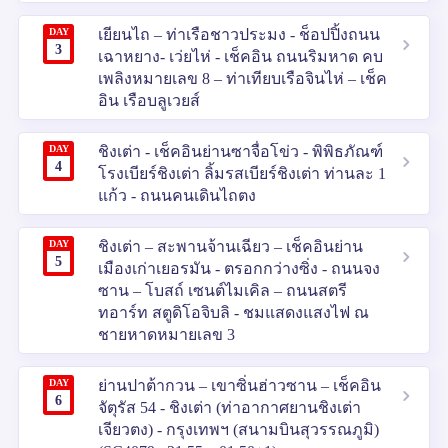
DAY
เยียนไถ – ท่าเรือชาวประมง - ช็อปปิ้งถนน
3
เฉาหยาง- เว่ยไห่ - เช็คอิน ถนนริมหาด คบ
เพลิงหมายเลข 8 – ท่าเทียบเรือจินไห่ – เช็ค
อิน เรือบลูเวยส์
DAY
ชิงเต่า - เช็คอินย่านซาจื่อโข่ว - พิพิธภัณฑ์
4
โรงเบียร์ชิงเต่า ลิ้มรสเบียร์ชิงเต่า ท่านละ 1
แก้ว - ถนนคนเดินไถตง
DAY
ชิงเต่า – สะพานจ้านเฉียว – เช็คอินย่าน
5
เมืองเก่าเยอรมัน - ตรอกกว่างซิ่ง - ถนนจง
ซาน – โบสถ์ เซนต์ไมเคิล – ถนนสตรี
ทอาร์ท สตูดิโอจิบลิ - ชมแสดงแสงไฟ ณ
ชายหาดหมายเลข 3
DAY
ย่านปาต้ากวน – เขาซิ่นฮ่าวซาน – เช็คอิน
6
จัตุรัส 54 - ชิงเต่า (ท่าอากาศยานชิงเต่า
เจียวตง) - กรุงเทพฯ (สนามบินสุวรรณภูมิ)