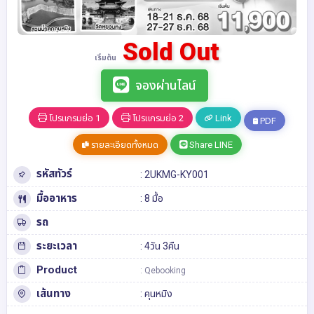
Sold Out
เริ่มต้น
จองผ่านไลน์
โปรแกรมย่อ 1
โปรแกรมย่อ 2
Link
PDF
รายละเอียดทั้งหมด
Share LINE
รหัสทัวร์
: 2UKMG-KY001
มื้ออาหาร
: 8 มื้อ
รถ
ระยะเวลา
: 4วัน 3คืน
Product
: Qebooking
เส้นทาง
:
คุนหมิง