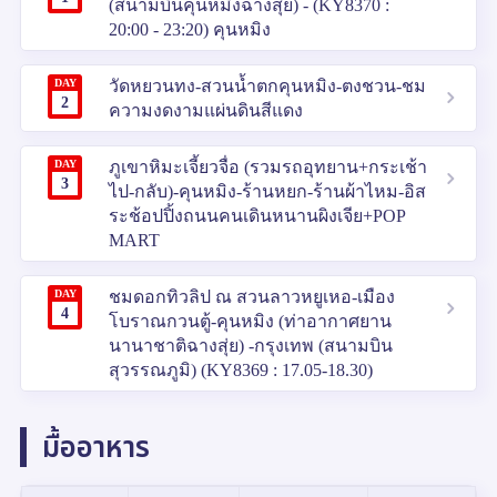
(สนามบินคุนหมิงฉางสุ่ย) - (KY8370 :
20:00 - 23:20) คุนหมิง
DAY
วัดหยวนทง-สวนน้ำตกคุนหมิง-ตงชวน-ชม
2
ความงดงามแผ่นดินสีแดง
DAY
ภูเขาหิมะเจี้ยวจื่อ (รวมรถอุทยาน+กระเช้า
3
ไป-กลับ)-คุนหมิง-ร้านหยก-ร้านผ้าไหม-อิส
ระช้อปปิ้งถนนคนเดินหนานผิงเจีย+POP
MART
DAY
ชมดอกทิวลิป ณ สวนลาวหยูเหอ-เมือง
4
โบราณกวนตู้-คุนหมิง (ท่าอากาศยาน
นานาชาติฉางสุ่ย) -กรุงเทพ (สนามบิน
สุวรรณภูมิ) (KY8369 : 17.05-18.30)
มื้ออาหาร