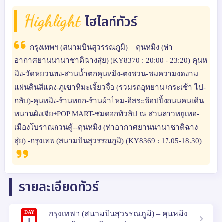
Highlight
ไฮไลท์ทัวร์
กรุงเทพฯ (สนามบินสุวรรณภูมิ) – คุนหมิง (ท่า
อากาศยานนานาชาติฉางสุ่ย) (KY8370 : 20:00 - 23:20) คุนห
มิง-วัดหยวนทง-สวนน้ำตกคุนหมิง-ตงชวน-ชมความงดงาม
แผ่นดินสีแดง-ภูเขาหิมะเจี้ยวจื่อ (รวมรถอุทยาน+กระเช้า ไป-
กลับ)-คุนหมิง-ร้านหยก-ร้านผ้าไหม-อิสระช้อปปิ้งถนนคนเดิน
หนานผิงเจีย+POP MART-ชมดอกทิวลิป ณ สวนลาวหยูเหอ-
เมืองโบราณกวนตู้--คุนหมิง (ท่าอากาศยานนานาชาติฉาง
สุ่ย) -กรุงเทพ (สนามบินสุวรรณภูมิ) (KY8369 : 17.05-18.30)
รายละเอียดทัวร์
DAY
กรุงเทพฯ (สนามบินสุวรรณภูมิ) – คุนหมิง
1