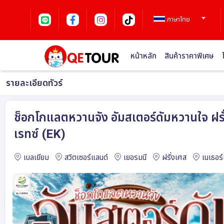
ภาษาไทย
หน้าหลัก
สินค้าราคาพิเศษ
รายละเอียดทัวร์
ช็อกโกแลตหวานจัง อัมสเตอร์ดัมหวานใจ ฝรั่
เรทซ์ (EK)
เบลเยียม
สวิตเซอร์แลนด์
เยอรมนี
ฝรั่งเศส
เนเธอร์