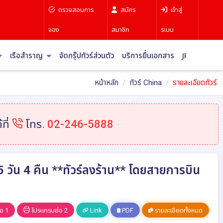
ตรวจสอบการ
สมัคร
เข้าสู่
จอง
สมาชิก
ระบบ
เรือสำราญ
จัดกรุ๊ปทัวร์ส่วนตัว
บริการยื่นเอกสาร
JR Pass
บท
หน้าหลัก
ทัวร์ China
รายละเอียดทัวร์
ที่
โทร.
02-246-5888
5 วัน 4 คืน **ทัวร์ลงร้าน** โดยสายการบิน
อ 1
โปรแกรมย่อ 2
Link
PDF
รายละเอียดทั้งหมด