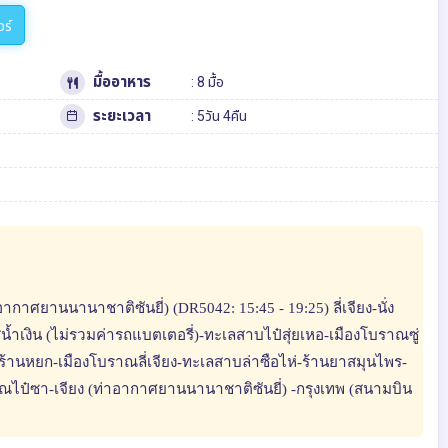
วร์
มื้ออาหาร
: 8 มื้อ
ระยะเวลา
: 5วัน 4คืน
อากาศยานนานาชาติซันยี่) (DR5042: 15:45 - 19:25) ลี่เจียง-นั่ง
้ำเงิน (ไม่รวมค่ารถแบตเตอรี่)-ทะเลสาบไป๋สุ่ยเหอ-เมืองโบราณซู่
ร้านหยก-เมืองโบราณลี่เจียง-ทะเลสาบล่าซือไห่-ร้านยาสมุนไพร-
าณไป๋ซา-เจียง (ท่าอากาศยานนานาชาติซันยี่) -กรุงเทพ (สนามบิน