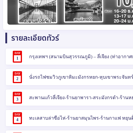
รายละเอียดทัวร์
DAY
กรุงเทพฯ (สนามบินสุวรรณภูมิ) – ลี่เจียง (ท่าอากาศย
1
DAY
นั่งรถไฟชมวิวภูเขาหิมะมังกรหยก-หุบเขาพระจันทร์ส
2
DAY
สะพานแก้วลี่เจียง-ร้านยาพารา-สระมังกรดำ-ร้านหย
3
DAY
ทะเลสาบล่าซือไห่-ร้านยาสมุนไพร-ร้านกาแฟ หยุนต
4