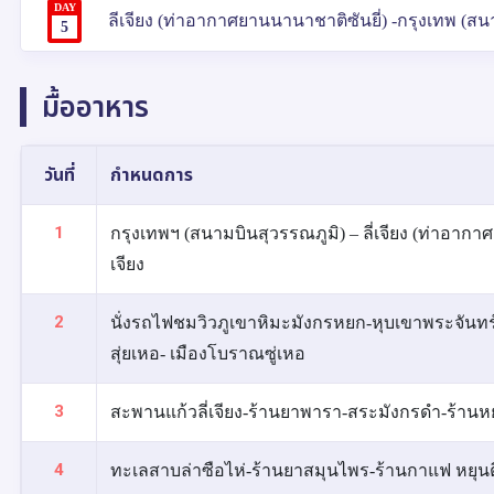
DAY
ลีเจียง (ท่าอากาศยานนานาชาติซันยี่) -กรุงเทพ (สนา
5
มื้ออาหาร
วันที่
กำหนดการ
1
กรุงเทพฯ (สนามบินสุวรรณภูมิ) – ลี่เจียง (ท่าอากาศย
เจียง
2
นั่งรถไฟชมวิวภูเขาหิมะมังกรหยก-หุบเขาพระจันทร์ส
สุ่ยเหอ- เมืองโบราณซู่เหอ
3
สะพานแก้วลี่เจียง-ร้านยาพารา-สระมังกรดำ-ร้านหย
4
ทะเลสาบล่าซือไห่-ร้านยาสมุนไพร-ร้านกาแฟ หยุนต