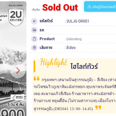
Sold Out
เปิดดูโปรแกรมทั
เริ่มต้น
รหัสทัวร์
: 2ULJG-DR001
รถ
Product
: Qebooking
เส้นทาง
:
ลี่เจียง
Highlight
ไฮไลท์ทัวร์
กรุงเทพฯ (สนามบินสุวรรณภูมิ) – ลี่เจียง (ท่า
รถไฟชมวิวภูเขาหิมะมังกรหยก-หุบเขาพระจันทร์สีน
เหอ-สะพานแก้วลี่เจียง-ร้านยาพารา-สระมังกรดำ-
ร้านกาแฟ หยุนตี้อัน (ไม่รวมค่ากาแฟ)-เมืองโบร
สุวรรณภูมิ) (DR5041 13: 00- 14.45)