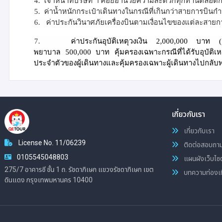
4.
เจ้าหน้าที่บริษัท ฯ คอยอำนวยความสะดวกทุกท่านตลอด
5.
ค่าน้ำหนักกระเป๋าเดินทางในกรณีที่เกินกว่าสายการบิน
6.
ค่าประกันวินาศภัยเครื่องบินตามเงื่อนไขของแต่ละสายก
7.
ค่าประกันอุบัติเหตุวงเงิน 2
,000,000
บาท (เงื่
พยาบาล
500,000 บาท
คุ้มครองเฉพาะกรณีที่ได้รับอุบัติ
ประจำตัวของผู้เดินทางและคุ้มครองเฉพาะผู้เดินทางไปกลับพร้
เกี่ยวกับเรา
เกี่ยวกับเรา
License No. 11/06239
ติดต่อสอบถา
0105545048803
แผนผังเว็บไซต
275/7 อาคารซี ชั้น 1 ถ. รัชดาภิเษก แขวงรัชดาภิเษก เขต
บทความท่องเท
ดินแดง กรุงเทพมหานคร 10400