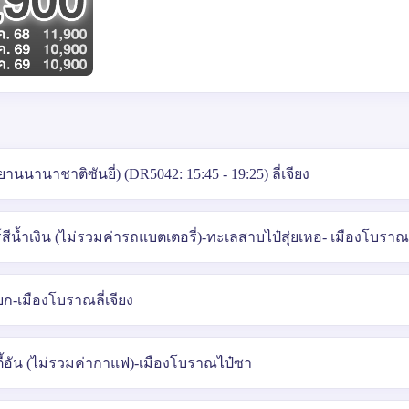
านนานาชาติซันยี่) (DR5042: 15:45 - 19:25) ลี่เจียง
ีน้ำเงิน (ไม่รวมค่ารถแบตเตอรี่)-ทะเลสาบไป๋สุ่ยเหอ- เมืองโบราณ
ก-เมืองโบราณลี่เจียง
ี้อัน (ไม่รวมค่ากาแฟ)-เมืองโบราณไป๋ซา