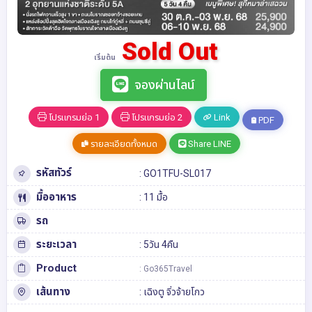
Sold Out
เริ่มต้น
จองผ่านไลน์
โปรแกรมย่อ 1
โปรแกรมย่อ 2
Link
PDF
รายละเอียดทั้งหมด
Share LINE
รหัสทัวร์
: GO1TFU-SL017
มื้ออาหาร
: 11 มื้อ
รถ
ระยะเวลา
: 5วัน 4คืน
Product
: Go365Travel
เส้นทาง
:
เฉิงตู
จิ่วจ้ายโกว