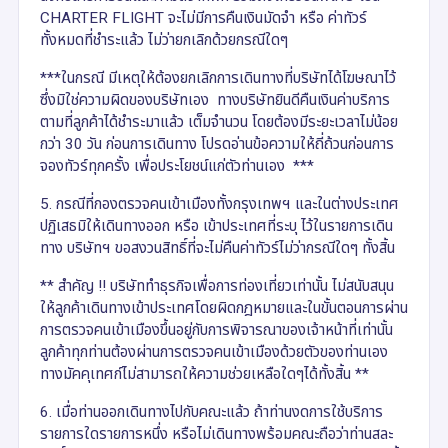
CHARTER FLIGHT จะไม่มีการคืนเงินมัดจำ หรือ ค่าทัวร์
ทั้งหมดที่ชำระแล้ว ไม่ว่ายกเลิกด้วยกรณีใดๆ
***ในกรณี มีเหตุให้ต้องยกเลิกการเดินทางที่บริษัทได้โฆษณาไว้
ซึ่งมิใช่ความผิดของบริษัทเอง ทางบริษัทยินดีคืนเงินค่าบริการ
ตามที่ลูกค้าได้ชำระมาแล้ว เต็มจำนวน โดยต้องมีระยะเวลาไม่น้อย
กว่า 30 วัน ก่อนการเดินทาง โปรดอ่านข้อความให้ถี่ถ้วนก่อนการ
จองทัวร์ทุกครั้ง เพื่อประโยชน์แก่ตัวท่านเอง ***
5. กรณีที่กองตรวจคนเข้าเมืองทั้งกรุงเทพฯ และในต่างประเทศ
ปฏิเสธมิให้เดินทางออก หรือ เข้าประเทศที่ระบุ ไว้ในรายการเดิน
ทาง บริษัทฯ ขอสงวนสิทธิ์ที่จะไม่คืนค่าทัวร์ไม่ว่ากรณีใดๆ ทั้งสิ้น
** สำคัญ !! บริษัททำธุรกิจเพื่อการท่องเที่ยวเท่านั้น ไม่สนับสนุน
ให้ลูกค้าเดินทางเข้าประเทศโดยผิดกฎหมายและในขั้นตอนการผ่าน
การตรวจคนเข้าเมืองขึ้นอยู่กับการพิจารณาของเจ้าหน้าที่เท่านั้น
ลูกค้าทุกท่านต้องผ่านการตรวจคนเข้าเมืองด้วยตัวของท่านเอง
ทางมัคคุเทศก์ไม่สามารถให้ความช่วยเหลือใดๆได้ทั้งสิ้น **
6. เมื่อท่านออกเดินทางไปกับคณะแล้ว ถ้าท่านงดการใช้บริการ
รายการใดรายการหนึ่ง หรือไม่เดินทางพร้อมคณะถือว่าท่านสละ