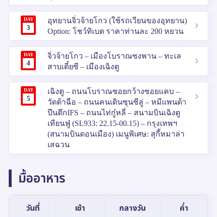
DAY
อุทยานจิ่วจ้ายโกว (ใช้รถเวียนของอุทยาน)
3
Option: โชว์ทิเบต ราคาท่านละ 200 หยวน
DAY
จิ่วจ้ายโกว – เมืองโบราณซงพาน – ทะเล
4
สาบเตี๋ยซี – เมืองเฉิงตู
DAY
เฉิงตู – ถนนโบราณซอยกว้างซอยแคบ –
5
วัดต้าฉือ – ถนนคนเดินซุนซีลู่ – หมีแพนด้า
ปีนตึกIFS – ถนนไท่กู๋หลี่ – สนามบินเฉิงตู
เทียนฟู่ (SL933: 22.15-00.15) – กรุงเทพฯ
(สนามบินดอนเมือง) เมนูพิเศษ: สุกี้หมาล่า
เสฉวน
มื้ออาหาร
วันที่
เช้า
กลางวัน
ค่ำ