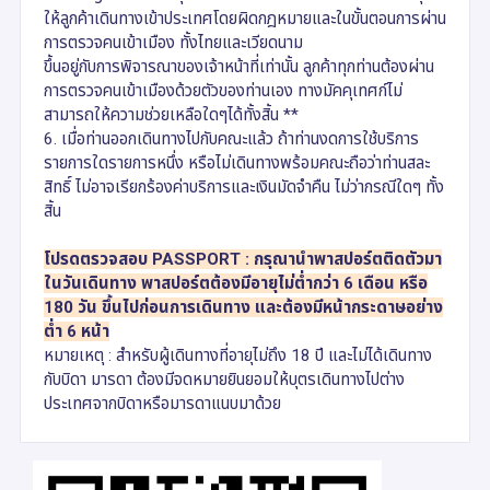
ให้ลูกค้าเดินทางเข้าประเทศโดยผิดกฎหมายและในขั้นตอนการผ่าน
การตรวจคนเข้าเมือง ทั้งไทยและเวียดนาม
ขึ้นอยู่กับการพิจารณาของเจ้าหน้าที่เท่านั้น ลูกค้าทุกท่านต้องผ่าน
การตรวจคนเข้าเมืองด้วยตัวของท่านเอง ทางมัคคุเทศก์ไม่
สามารถให้ความช่วยเหลือใดๆได้ทั้งสิ้น **
6. เมื่อท่านออกเดินทางไปกับคณะแล้ว ถ้าท่านงดการใช้บริการ
รายการใดรายการหนึ่ง หรือไม่เดินทางพร้อมคณะถือว่าท่านสละ
สิทธิ์ ไม่อาจเรียกร้องค่าบริการและเงินมัดจำคืน ไม่ว่ากรณีใดๆ ทั้ง
สิ้น
โปรดตรวจสอบ PASSPORT : กรุณานำพาสปอร์ตติดตัวมา
ในวันเดินทาง พาสปอร์ตต้องมีอายุไม่ต่ำกว่า 6 เดือน หรือ
180 วัน ขึ้นไปก่อนการเดินทาง และต้องมีหน้ากระดาษอย่าง
ต่ำ 6 หน้า
หมายเหตุ : สำหรับผู้เดินทางที่อายุไม่ถึง 18 ปี และไม่ได้เดินทาง
กับบิดา มารดา ต้องมีจดหมายยินยอมให้บุตรเดินทางไปต่าง
ประเทศจากบิดาหรือมารดาแนบมาด้วย