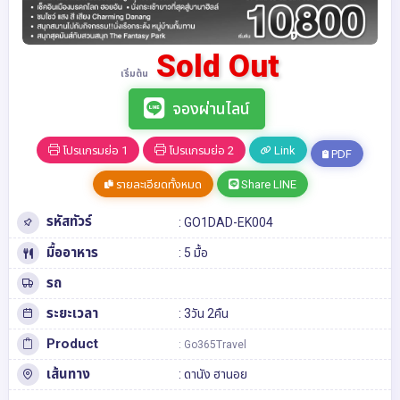
Sold Out
เริ่มต้น
จองผ่านไลน์
โปรแกรมย่อ 1
โปรแกรมย่อ 2
Link
PDF
รายละเอียดทั้งหมด
Share LINE
รหัสทัวร์
: GO1DAD-EK004
มื้ออาหาร
: 5 มื้อ
รถ
ระยะเวลา
: 3วัน 2คืน
Product
: Go365Travel
เส้นทาง
:
ดานัง
ฮานอย