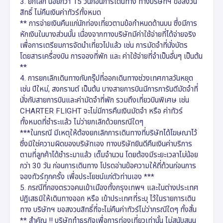
3. ยกเลิก น้อยกว่า 15 วันก่อนการเดินทาง ทางบริษัทฯ ขอสงวน
สิทธิ์ ไม่คืนเงินค่าทัวร์ทั้งหมด
** การจ่ายเงินคืนแก่นักท่องเที่ยวตามข้อกำหนดด้านบน ซึ่งมีการ
หักเงินในบางส่วนนั้น เนื่องจากทางบริษัทมีค่าใช้จ่ายที่ได้จ่ายจริง
เพื่อการเตรียมการจัดนำเที่ยวไปแล้ว เช่น การมัดจำที่นั่งบัตร
โดยสารเครื่องบิน การจองที่พัก และ ค่าใช้จ่ายที่จำเป็นอื่นๆ เป็นต้น
**
4. การยกเลิกเดินทางกับกรุ๊ปที่ออกเดินทางช่วงเทศกาลวันหยุด
เช่น ปีใหม่, สงกรานต์ เป็นต้น บางสายการบินมีการการันตีมัดจำที่
นั่งกับสายการบินและค่ามัดจำที่พัก รวมถึงเที่ยวบินพิเศษ เช่น
CHARTER FLIGHT จะไม่มีการคืนเงินมัดจำ หรือ ค่าทัวร์
ทั้งหมดที่ชำระแล้ว ไม่ว่ายกเลิกด้วยกรณีใดๆ
***ในกรณี มีเหตุให้ต้องยกเลิกการเดินทางที่บริษัทได้โฆษณาไว้
ซึ่งมิใช่ความผิดของบริษัทเอง ทางบริษัทยินดีคืนเงินค่าบริการ
ตามที่ลูกค้าได้ชำระมาแล้ว เต็มจำนวน โดยต้องมีระยะเวลาไม่น้อย
กว่า 30 วัน ก่อนการเดินทาง โปรดอ่านข้อความให้ถี่ถ้วนก่อนการ
จองทัวร์ทุกครั้ง เพื่อประโยชน์แก่ตัวท่านเอง ***
5. กรณีที่กองตรวจคนเข้าเมืองทั้งกรุงเทพฯ และในต่างประเทศ
ปฏิเสธมิให้เดินทางออก หรือ เข้าประเทศที่ระบุ ไว้ในรายการเดิน
ทาง บริษัทฯ ขอสงวนสิทธิ์ที่จะไม่คืนค่าทัวร์ไม่ว่ากรณีใดๆ ทั้งสิ้น
** สำคัญ !! บริษัททำธุรกิจเพื่อการท่องเที่ยวเท่านั้น ไม่สนับสนุน