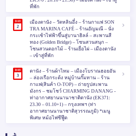
ที่พัก
DAY
เมืองดานัง – วัดหลินอึ๋ง – ร้านกาแฟ SON
2
TRA MARINA CAFÉ – ร้านอัญมณี – นั่ง
กระเช้าไฟฟ้าขึ้นสู่บานาฮิลล์ – สะพานสี
ทอง (Golden Bridge) – โซนสวนสนุก –
โซนสวนดอกไม้ – ร้านเยื่อไผ่ – เมืองดานัง
– เข้าสู่ที่พัก
DAY
ดานัง – ร้านผ้าไหม – เมืองโบราณฮอยอัน
3
– ล่องเรือกระด้ง หมู่บ้านกั๊มทาน – ร้าน
กาแฟ(สินค้า O-TOP) – ถ่ายรูปสะพาน
มังกร – ชมโชว์ CHARMING DANANG -
ท่าอากาศยานนานาชาติดานัง (EK371:
23.30 – 01.10+1) – กรุงเทพฯ (ท่า
อากาศยานนานาชาติสุวรรณภูมิ) *เมนู
พิเศษ หม้อไฟซีฟู๊ด