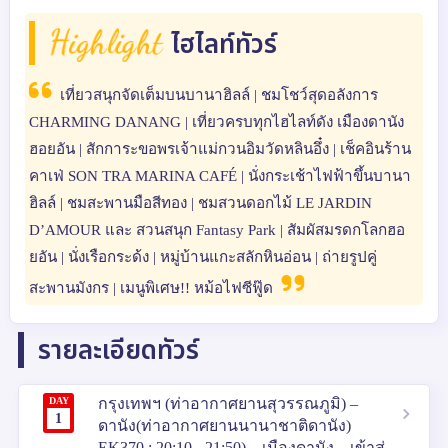
Highlight
ไฮไลท์ทัวร์
เที่ยวสนุกจัดเต็มบนบานาฮิลล์ | ชมโชว์สุดอลังการ
CHARMING DANANG | เที่ยวครบทุกไฮไลท์ดัง เมืองดานัง
ฮอยอัน | สักการะขอพรเจ้าแม่กวนอิมวัดหลินอึ๋ง | เช็คอินร้าน
คาเฟ่ SON TRA MARINA CAFÉ | นั่งกระเช้าไฟฟ้าขึ้นบานา
ฮิลล์ | ชมสะพานมือสีทอง | ชมสวนดอกไม้ LE JARDIN
D’AMOUR และ สวนสนุก Fantasy Park | สัมผัสมรดกโลกฮอ
ยอัน | นั่งเรือกระด้ง | หมู่บ้านแกะสลักหินอ่อน | ถ่ายรูปคู่
สะพานมังกร | เมนูพิเศษ!! หม้อไฟซีฟู๊ด
รายละเอียดทัวร์
DAY
กรุงเทพฯ (ท่าอากาศยานสุวรรณภูมิ) –
1
ดานัง(ท่าอากาศยานนานาชาติดานัง)
EK370 : 20:10 - 21:50) – เมืองดานัง – เข้าสู่