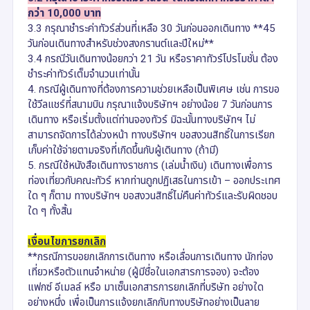
กว่า 10,000 บาท
3.3 กรุณาชำระค่าทัวร์ส่วนที่เหลือ 30 วันก่อนออกเดินทาง **45
วันก่อนเดินทางสำหรับช่วงสงกรานต์และปีใหม่**
3.4 กรณีวันเดินทางน้อยกว่า 21 วัน หรือราคาทัวร์โปรโมชั่น ต้อง
ชำระค่าทัวร์เต็มจำนวนเท่านั้น
4. กรณีผู้เดินทางที่ต้องการความช่วยเหลือเป็นพิเศษ เช่น การขอ
ใช้วีลแชร์ที่สนามบิน กรุณาแจ้งบริษัทฯ อย่างน้อย 7 วันก่อนการ
เดินทาง หรือเริ่มตั้งแต่ท่านจองทัวร์ มิฉะนั้นทางบริษัทฯ ไม่
สามารถจัดการได้ล่วงหน้า ทางบริษัทฯ ขอสงวนสิทธิ์ในการเรียก
เก็บค่าใช้จ่ายตามจริงที่เกิดขึ้นกับผู้เดินทาง (ถ้ามี)
5. กรณีใช้หนังสือเดินทางราชการ (เล่มน้ำเงิน) เดินทางเพื่อการ
ท่องเที่ยวกับคณะทัวร์ หากท่านถูกปฏิเสธในการเข้า – ออกประเทศ
ใด ๆ ก็ตาม ทางบริษัทฯ ขอสงวนสิทธิ์ไม่คืนค่าทัวร์และรับผิดชอบ
ใด ๆ ทั้งสิ้น
เงื่อนไขการยกเลิก
**กรณีการขอยกเลิกการเดินทาง หรือเลื่อนการเดินทาง นักท่อง
เที่ยวหรือตัวแทนจำหน่าย (ผู้มีชื่อในเอกสารการจอง) จะต้อง
แฟกซ์ อีเมลล์ หรือ มาเซ็นเอกสารการยกเลิกที่บริษัท อย่างใด
อย่างหนึ่ง เพื่อเป็นการแจ้งยกเลิกกับทางบริษัทอย่างเป็นลาย