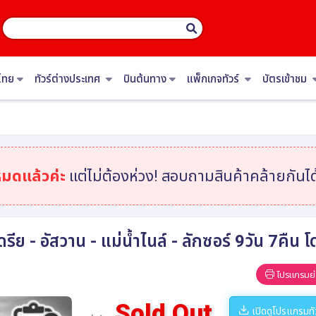
ไทย
ทัวร์ต่างประเทศ
บินต้นทาง
แพ็กเกจทัวร์
บัตรเข้าชม
หมดแล้วค่ะ
แต่ไม่ต้องห่วง! สอบถามสินค้าคล้ายกันได้
เดรีย - อัสวาน - แม่น้ำไนล์ - ลักซอร์ 9วัน 7ค
โปรแกรมย่
Sold Out
เปิดดูโปรแกรมทั