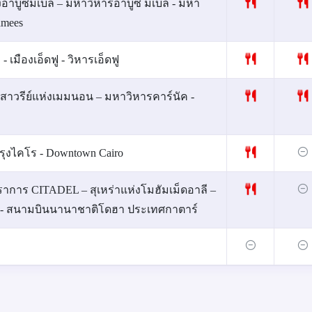
อาบูซิมเบล – มหาวิหารอาบูซิ มเบล - มหา
amees
มืองเอ็ดฟู - วิหารเอ็ดฟู
อนุสาวรีย์แห่งเมมนอน – มหาวิหารคาร์นัค -
รุงไคโร - Downtown Cairo
ปราการ CITADEL – สุเหร่าแห่งโมฮัมเม็ดอาลี –
์ - สนามบินนานาชาติโดฮา ประเทศกาตาร์