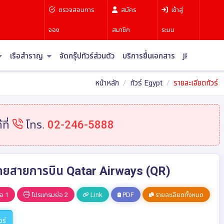
ตรวจสอบการ
สมัคร
เข้าสู่
จอง
สมาชิก
ระบบ
เรือสำราญ
จัดกรุ๊ปทัวร์ส่วนตัว
บริการยื่นเอกสาร
JR Pass
บท
หน้าหลัก
ทัวร์ Egypt
รายละเอียดทัวร์
ที่
โทร.
02-246-5888
ืน โดยสายการบิน Qatar Airways (QR)
อ 1
โปรแกรมย่อ 2
Link
PDF
รายละเอียดทั้งหมด
วร์