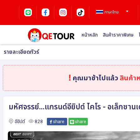
ภาษาไทย
หน้าหลัก
สินค้าราคาพิเศษ
รายละเอียดทัวร์
คุณมาช้าไปแล้ว
สินค้า
มหัศจรรย์...แกรนด์อียิปต์ ไคโร - อเล็กซาน
อียิปต์
828
share
share