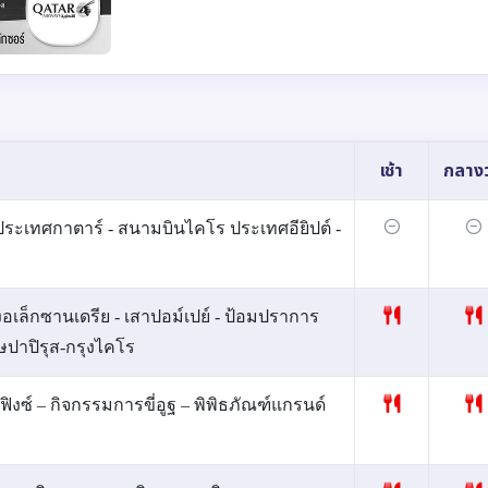
เช้า
กลางว
ะเทศกาตาร์ - สนามบินไคโร ประเทศอียิปต์ -
งอเล็กซานเดรีย - เสาปอม์เปย์ - ป้อมปราการ
ษปาปิรุส-กรุงไคโร
ฟิงซ์ – กิจกรรมการขี่อูฐ – พิพิธภัณฑ์แกรนด์