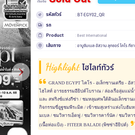
เริ่มต้น
รหัสทัวร์
: BT-EGY02_QR
รถ
Product
: Best International
เส้นทาง
:
อาบูซิมเบล
อัสวาน
ลุกซอร์
ไคโร
กีซา
Highlight
ไฮไลท์ทัวร์
GRAND EGYPT ไคโร - อเล็กซานเดรีย - อัสวาน 
ไฮไลท์ อารยธรรมอียิปต์โบราณ / ล่องเรือลุ่มแม
และ สฟริงซ์แห่งกีซ่า / ชมหลุมศพใต้ดินอเล็กซานเดร
กิจกรรมขี่อูฐชมพีระมิต / เข้าชมสุเหร่าแห่งโบฮั
มเบล / ชมวิหารเอ็ดฟู / ชมวิหารคาร์นัค / ชมวิห
(เนื้อห่อแป้ง) - FITEER BALADI (พิซซ่าอียิปต์)