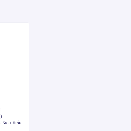
์
ฯ)
จริง อาทิเช่น