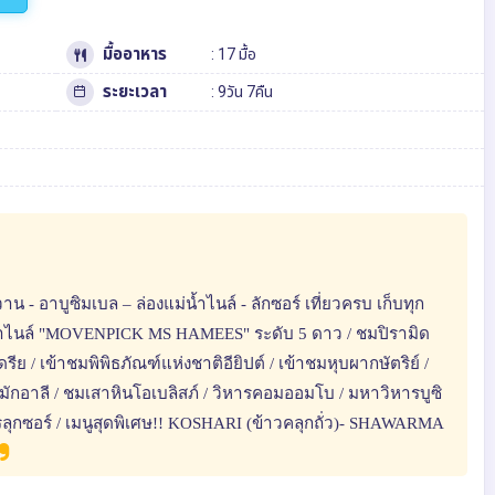
มื้ออาหาร
: 17 มื้อ
ระยะเวลา
: 9วัน 7คืน
- อาบูซิมเบล – ล่องแม่น้ำไนล์ - ลักซอร์ เที่ยวครบ เก็บทุก
่น้ำไนล์ "MOVENPICK MS HAMEES" ระดับ 5 ดาว / ชมปิรามิด
ีย / เข้าชมพิพิธภัณฑ์แห่งชาติอียิปต์ / เข้าชมหุบผากษัตริย์ /
มหมักอาลี / ชมเสาหินโอเบลิสภ์ / วิหารคอมออมโบ / มหาวิหารบูซิ
ารลุกซอร์ / เมนูสุดพิเศษ!! KOSHARI (ข้าวคลุกถั่ว)- SHAWARMA