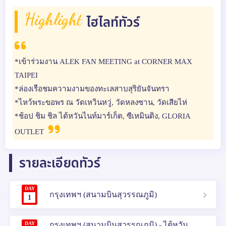
Highlight
ไฮไลท์ทัวร์
*เข้าร่วมงาน ALEK FAN MEETING at CORNER MAX
TAIPEI
*ล่องเรือชมความงามของทะเลสาบสุริยันจันทรา
*ไหว้พระขอพร ณ วัดเหวินหวู่, วัดหลงซาน, วัดเสียไห่
*ช้อป ชิม ชิล ไต้หวันไนท์มาร์เก็ต, ซีเหมินติง, GLORIA
OUTLET
รายละเอียดทัวร์
DAY
กรุงเทพฯ (สนามบินสุวรรณภูมิ)
1
DAY
กรุงเทพฯ (สนามบินสุวรรณภูมิ) - ไต้หวัน