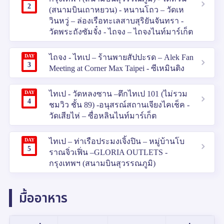
2
(สนามบินเถาหยวน) - หนานโถว – วัดเห
วินหวู่ – ล่องเรือทะเลสาบสุริยันจันทรา -
วัดพระถังซัมจั๋ง - ไถจง – ไถจงไนท์มาร์เก็ต
DAY
ไถจง - ไทเป – ร้านพายสัปปะรด – Alek Fan
3
Meeting at Corner Max Taipei - ซีเหมินติง
DAY
ไทเป - วัดหลงซาน –ตึกไทเป 101 (ไม่รวม
4
ชมวิว ชั้น 89) -อนุสรณ์สถานเจียงไคเช็ค -
วัดเสียไห่ – ซื่อหลินไนท์มาร์เก็ต
DAY
ไทเป – ท่าเรือประมงเจิ้งปิน – หมู่บ้านโบ
5
ราณจิ่วเฟิ่น –GLORIA OUTLETS -
กรุงเทพฯ (สนามบินสุวรรณภูมิ)
มื้ออาหาร