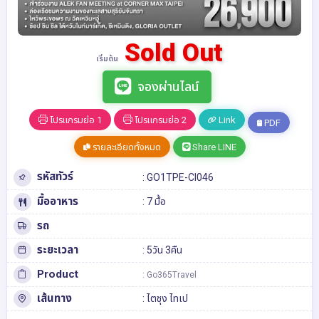
Sold Out
เริ่มต้น
จองผ่านไลน์
โปรแกรมย่อ 1
โปรแกรมย่อ 2
Link
PDF
รายละเอียดทั้งหมด
Share LINE
รหัสทัวร์
: GO1TPE-CI046
มื้ออาหาร
: 7 มื้อ
รถ
ระยะเวลา
: 5วัน 3คืน
Product
: Go365Travel
เส้นทาง
:
ไตชุง
ไทเป