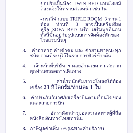
ขอปรับเป็นห้อง
TWIN BED
แทนโดยมิ
ต้องแจ้งให้ทราบล่วงหน้า เช่นกัน
- กรณีพักแบบ
TRIPLE ROOM
3 ท่าน 1
ห้อง ท่านที่ 3 อาจเป็นเสริมเตียง
หรือ
SOFA BED
หรือ เสริมฟูกที่นอน
ทั้งนี้ขึ้นอยู่กับรูปแบบการจัดห้องพักของ
โรงแรมนั้นๆ
3.
ค่าอาหาร ค่าเข้าชม และ ค่ายานพาหนะทุก
ชนิด ตามที่ระบุไว้ในรายการทัวร์ข้างต้น
4.
เจ้าหน้าที่บริษัท ฯ คอยอำนวยความสะดวก
ทุกท่านตลอดการเดินทาง
5.
ค่าน้ำหนักสัมภาระโหลดใต้ท้อง
23
กิโลกรัม/ท่านละ 1 ใบ
เครื่อง
6.
ค่าประกันวินาศภัยเครื่องบินตามเงื่อนไขของ
แต่ละสายการบิน
7.
อัตราดังกล่าวขอสงวนเฉพาะผู้ที่ถือ
หนังสือเดินทางไทยเท่านั้น
8.
ภาษีมูลค่าเพิ่ม
7% (
เฉพาะค่าบริการ)