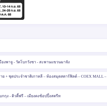
มืองพาจู - วัดโบกวังซา - สะพานแขวนมาจัง
ร่าย + ชุดประจำชาติเกาหลี – ห้องสมุดสตาร์ฟิลด์ – COEX MALL 
กุง - ดิวตี้ฟรี – เมียงดงช้อปปิ้งสตรีท