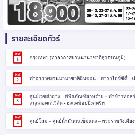
รายละเอียดทัวร์
DAY
กรุงเทพฯ (ท่าอากาศยานนานาชาติสุวรรณภูมิ)
1
DAY
ท่าอากาศยานนานาชาติอินชอน – พาราไดซ์ซิตี้ – เ
2
DAY
ศูนย์เวชสำอาง – พิพิธภัณฑ์สาหร่าย + ทำข้าวห่อส
3
สนุกลอตเต้เวิล์ด - ฮงแดช้อปปิ้งสตรีท
DAY
ศูนย์โสม – ศูนย์น้ำมันสนเข็มแดง – พระราชวังเคียงบก
4