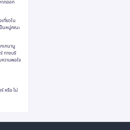
ง หากออก
เที่ยวใน
ป็นหมู่คณะ
อกเกนามู
ร์ ทางบริ
่กับความพอใจ
์ หรือ ไม่