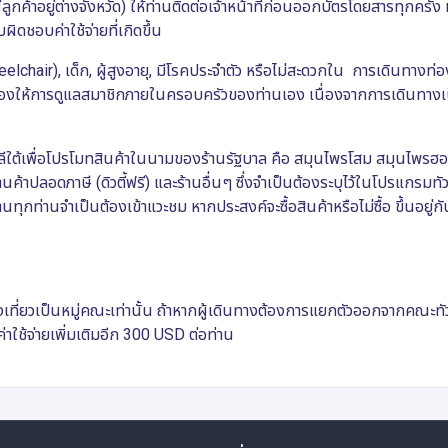
ค้าอยู่ต่างจังหวัด) ให้ท่านติดต่อเจ้าหน้าที่ก่อนออกบัตรโดยสารทุกครั้
ผิดชอบค่าใช้จ่ายที่เกิดขึ้น
elchair),
เด็ก
,
ผู้สูงอายุ
,
มีโรคประจำตัว หรือไม่สะดวกใน การเดินทางท่อง
วต้องให้การดูแลสมาชิกภายในครอบครัวของท่านเอง เนื่องจากการเดินทางเ
ลีใต้เพื่อโปรโมทสินค้าในนามของร้านรัฐบาล คือ สมุนไพรโสม สมุนไพรฮ
ค้าปลอดภาษี (ดิวตี้ฟรี) และร้านอื่นๆ ซึ่งจำเป็นต้องระบุไว้ในโปรแกรมทัว
้านทุกท่านจำเป็นต้องเข้าแวะชม หากประสงค์จะซื้อสินค้าหรือไม่ซื้อ ขึ้นอยู
องเที่ยวเป็นหมู่คณะเท่านั้น ถ้าหากผู้เดินทางต้องการแยกตัวออกจากคณะทัวร
าใช้จ่ายเพิ่มเติมอีก 300
USD
ต่อท่าน