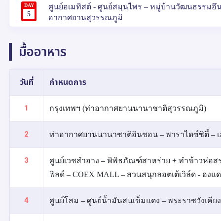
DAY
ศูนย์อเมทิสต์ - ศูนย์สมุนไพร – หมู่บ้านวัฒนธรร
5
อากาศยานสุวรรณภูมิ
มื้ออาหาร
วันที่
กำหนดการ
1
กรุงเทพฯ (ท่าอากาศยานนานาชาติสุวรรณภูมิ)
2
ท่าอากาศยานนานาชาติอินชอน – พาราไดซ์ซิตี้ – เ
3
ศูนย์เวชสำอาง – พิพิธภัณฑ์สาหร่าย + ทำข้าวห่อสร
ฟิลด์ – COEX MALL – สวนสนุกลอตเต้เวิล์ด - ฮงแด
4
ศูนย์โสม – ศูนย์น้ำมันสนเข็มแดง – พระราชวังเคียงบก