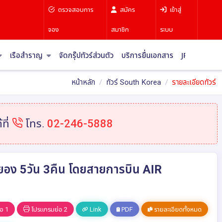
ตรวจสอบการ
สมัคร
เข้าสู่
จอง
สมาชิก
ระบบ
เรือสำราญ
จัดกรุ๊ปทัวร์ส่วนตัว
บริการยื่นเอกสาร
JR Pass
บท
หน้าหลัก
ทัวร์ South Korea
รายละเอียดทัวร์
ที่
โทร.
02-246-5888
พยอง 5วัน 3คืน โดยสายการบิน AIR
อ 1
โปรแกรมย่อ 2
Link
PDF
รายละเอียดทั้งหมด