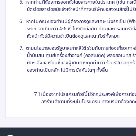
5.
หากท่านที่ต้องการออกตั๋วโดยสารภายในประเทศ (เช่น กรณีลูก
บัตรโดยสารโดยมิแจ้งเจ้าหน้าที่ทางบริษัทขอสงวนสิทธิ์ไม่รับ
6.
หากในคณะของท่านมีผู้ต้องการดูแลพิเศษ นั่งรถเข็น (
Whe
ระยะเวลาเกินกว่า 4-5 ชั่วโมงติดต่อกัน ท่านและครอบครั
หัวหน้าทัวร์มีความจำเป็นต้องดูแลคณะทัวร์ทั้งหมด
7.
ตามนโยบายของรัฐบาลเกาหลีใต้ ร่วมกับการท่องเที่ยวเกาห
น้ำมันสน ศูนย์เครื่องสำอางค์ (คอสเมติค) พลอยอเมทิส ร้าน
ษัทฯ จึงขอเรียนชี้แจงผู้เดินทางทุกท่านว่า ร้านรัฐบาลทุกร
ของท่านเป็นหลัก ไม่มีการบังคับใดๆ ทั้งสิ้น
7.1
เนื่องจากโปรแกรมทัวร์นี้มีวัตถุประสงค์เพื่อการท่
ลงร้านค้าตามที่ระบุในโปรแกรม ทางบริษัทต้องคิดค่