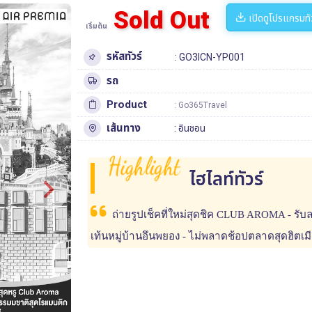
Sold Out
เปิดดูโปรแกรมทั
เริ่มต้น
รหัสทัวร์
: GO3ICN-YP001
รถ
Product
: Go365Travel
เส้นทาง
:
อินชอน
Highlight
ไฮไลท์ทัวร์
ถ่ายรูปเช็คที่ใหม่สุดชิค CLUB AROMA - รับ
เท้นหมู่บ้านอึนพยอง - ไม่พลาดช้อปตลาดสุดฮิตเม