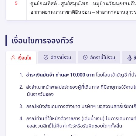
5
ศูนย์อเมทิสต์ - ศูนย์สมุนไพร – หมู่บ้านวัฒนธรรมอ
อากาศยานนานาชาติอินชอน – ท่าอากาศยานสุวรร
เงื่อนไขการจองทัวร์
อัตรานี้รวม
อัตรานี้ไม่รวม
เงื่อนไข
ข
1.
ชำระเงินมัดจำ
ท่านละ 1
0,
000 บาท
โดยโอนเข้าบัญชี ที่นั่
2.
ส่งสำเนาหน้าพาสปอร์ตของผู้ที่เดินทาง ที่มีอายุการใช้งาน
นับจากวันจอง
3.
กรณีหนังสือเดินทางต่างชาติ บริษัทฯ ขอสงวนสิทธิ์เรียกเ
4.
กรณีท่านที่ใช้หนังสือราชการ (เล่มน้ำเงิน) ในการเดินทา
ขอสงวนสิทธิ์ไม่คืนค่าทัวร์หรือรับผิดชอบใดๆทั้งสิ้น