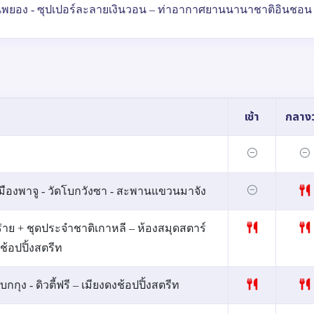
มอึนพยอง - ซุปเปอร์ละลายเงินวอน – ท่าอากาศยานนานาชาติอินชอน 
เช้า
กลางว
มืองพาจู - วัดโบกวังซา - สะพานแขวนมาจัง
่าย + ชุดประจำชาติเกาหลี – ห้องสมุดสตาร์
ช้อปปิ้งสตรีท
กุง - ดิวตี้ฟรี – เมียงดงช้อปปิ้งสตรีท