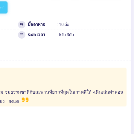
วร์
มื้ออาหาร
: 10 มื้อ
ระยะเวลา
: 5วัน 3คืน
ลม ชมธรรมชาติกับสะพานที่ยาวที่สุดในเกาหลีใต้ -เดินเล่นทำคอน
ียง - ฮงแด