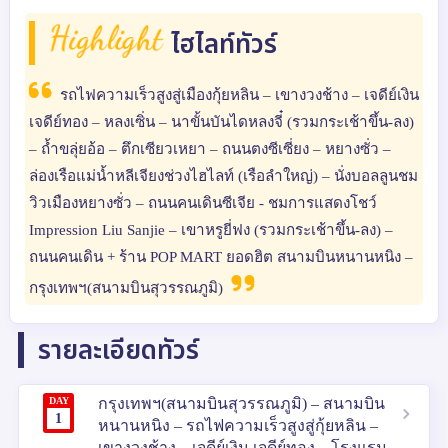
Highlight
ไฮไลท์ทัวร์
รถไฟความเร็วสูงสู่เมืองกุ้ยหลิน – เขางวงช้าง – เจดีย์เงิน
เจดีย์ทอง – หลงเซิ่น – นาขั้นบันไดหลงจี๋ (รวมกระเช้าขึ้น-ลง)
– ถ้ำขลุ่ยอ้อ – ตึกเซียวเหยา – ถนนตงซีเซี่ยง – หยางซั่ว –
ล่องเรือแม่น้ำหลีเจียงช่วงไฮไลท์ (เรือลำใหญ่) – นั่งบอลลูนชม
วิวเมืองหยางซั่ว – ถนนคนเดินซีเจีย - ชมการแสดงโชว์
Impression Liu Sanjie – เขาหรูยี่ฟง (รวมกระเช้าขึ้น-ลง) –
ถนนคนเดิน + ร้าน POP MART ยอดฮิต สนามบินหนานหนิง –
กรุงเทพฯ(สนามบินสุวรรณภูมิ)
รายละเอียดทัวร์
DAY
กรุงเทพฯ(สนามบินสุวรรณภูมิ) – สนามบิน
1
หนานหนิง – รถไฟความเร็วสูงสู่กุ้ยหลิน –
เขางวงช้าง – เจดีย์เงิน เจดีย์ทอง – โรงแรม