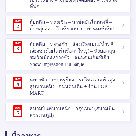
ที่พัก
DAY
กุ้ยหลิน – หลงเซิ่น – นาขั้นบันไดหลงจี๋ –
2
ถ้ำขลุ่ยอ้อ – ตึกเซียวเหยา – ย่านตงซีเซี่ยง
DAY
กุ้ยหลิน – หยางซั่ว – ล่องเรือชมแม่น้ำหลี
3
เจียงช่วงไฮไลท์ (เรือลำใหญ่) – นั่งบอลลูน
ชมวิวเมืองหยางซั่ว – ถนนคนเดินซีเจีย –
Show Impression Liu Sanjie
DAY
หยางซั่ว – เขาหรูยี่ฟง – รถไฟความเร็วสูง
4
สู่หนานหนิง - ถนนคนเดิน + ร้าน POP
MART
DAY
สนามบินหนานหนิง – กรุงเทพฯ(สนามบิน
5
สุวรรณภูมิ)