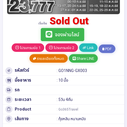
Sold Out
เริ่มต้น
จองผ่านไลน์
โปรแกรมย่อ 1
โปรแกรมย่อ 2
Link
PDF
รายละเอียดทั้งหมด
Share LINE
รหัสทัวร์
: GO1NNG-GX003
มื้ออาหาร
: 10 มื้อ
รถ
ระยะเวลา
: 5วัน 4คืน
Product
: Go365Travel
เส้นทาง
:
กุ้ยหลิน
หนานหนิง