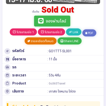
Sold Out
เริ่มต้น
จองผ่านไลน์
โปรแกรมย่อ 1
โปรแกรมย่อ 2
Link
PDF
รายละเอียดทั้งหมด
Share LINE
รหัสทัวร์
: GO1TTT-SL001
มื้ออาหาร
: 11 มื้อ
รถ
ระยะเวลา
: 5วัน 4คืน
Product
: Go365Travel
เส้นทาง
:
เกาสง
ไถหนาน
ไถ่ตง
Highlight