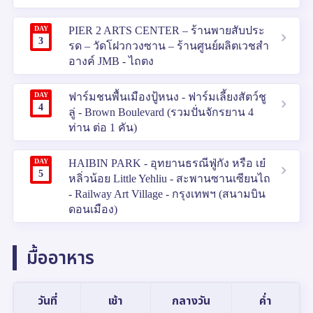
DAY
PIER 2 ARTS CENTER – ร้านพายสับประ
3
รด – วัดโฝวกวงซาน – ร้านศูนย์ผลิตเวชสำ
อางค์ JMB - ไถตง
DAY
ฟาร์มชนพื้นเมืองปู้หนง - ฟาร์มเลี้ยงสัตว์ชู
4
ลู่ - Brown Boulevard (รวมปั่นจักรยาน 4
ท่าน ต่อ 1 คัน)
DAY
HAIBIN PARK - อุทยานธรณีฟู่กัง หรือ เย๋
5
หลิ่วน้อย Little Yehliu - สะพานซานเซียนไถ
- Railway Art Village - กรุงเทพฯ (สนามบิน
ดอนเมือง)
มื้ออาหาร
วันที่
เช้า
กลางวัน
ค่ำ