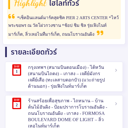
ไฮไลท์ทัวร์
*เช็คอินแลนด์มาร์คสุดชิค PIER 2 ARTS CENTER *ไหว้
พระขอพร ณ วัดโฝวกวงซาน *ช้อป ชิม ชิล รุ่ยเฟิงไนท์
มาร์เก็ต, ลิ่วเหอไนทืมาร์เก็ต, ถนนโบราณอันผิง
รายละเอียดทัวร์
DAY
กรุงเทพฯ (สนามบินดอนเมือง) - ไต้หวัน
1
(สนามบินไถตง) – เกาสง – เจดีย์มังกร
เจดีย์เสือ (ทะเลสาบดอกบัว) (แวะถ่ายรูป
ด้านนอก) - รุ่ยเฟิงไนท์มาร์เก็ต
DAY
ร้านสร้อยเพื่อสุขภาพ - ไถหนาน – บ้าน
2
ต้นไม้อันผิง - ป้อมปราการโบราณอันผิง -
ถนนโบราณอันผิง - เกาสง - FORMOSA
BOULEVARD DOME OF LIGHT – ลิ่ว
เหอไนท์มาร์เก็ต