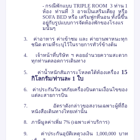
- กรณีพักแบบ
TRIPLE ROOM
3 ท่าน 1
ห้อง ท่านที่ 3 อาจเป็นเสริมเตียง หรือ
SOFA BED
หรือ เสริมฟูกที่นอน ทั้งนี้ขึ้น
อยู่กับรูปแบบการจัดห้องพักของโรงแร
มนั้นๆ
3.
ค่าอาหาร ค่าเข้าชม และ ค่ายานพาหนะทุก
ชนิด ตามที่ระบุไว้ในรายการทัวร์ข้างต้น
4.
เจ้าหน้าที่บริษัท ฯ คอยอำนวยความสะดวก
ทุกท่านตลอดการเดินทาง
15
5.
ค่าน้ำหนักสัมภาระโหลดใต้ท้องเครื่อง
กิโลกรัม/ท่านละ 1 ใบ
6.
ค่าประกันวินาศภัยเครื่องบินตามเงื่อนไขของ
แต่ละสายการบิน
7.
อัตราดังกล่าวขอสงวนเฉพาะผู้ที่ถือ
หนังสือเดินทางไทยเท่านั้น
8.
ภาษีมูลค่าเพิ่ม
7% (
เฉพาะค่าบริการ)
9.
ค่าประกันอุบัติเหตุวงเงิน
1,000,000
บาท