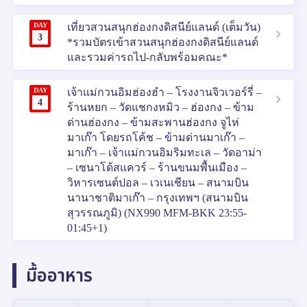
DAY
เที่ยวสวนสนุกฮ่องกงดิสนีย์แลนด์ (เต็มวัน)
3
*รวมบัตรเข้าสวนสนุกฮ่องกงดิสนีย์แลนด์
และรวมค่ารถไป-กลับพร้อมคณะ*
DAY
เจ้าแม่กวนอิมฮ่องฮำ – โรงงานจิวเวอร์รี่ –
4
ร้านหยก – วัดแชกงหมิว – ฮ่องกง – ข้าม
ด่านฮ่องกง – ข้ามสะพานฮ่องกง จูไห่
มาเก๊า โดยรถโค้ช – ข้ามด่านมาเก๊า –
มาเก๊า – เจ้าแม่กวนอิมริมทะเล – วัดอาม่า
– เซนาโด้สแควร์ – ร้านขนมพื้นเมือง –
วิหารเซนต์ปอล – เวเนเชียน – สนามบิน
นานาชาติมาเก๊า – กรุงเทพฯ (สนามบิน
สุวรรณภูมิ) (NX990 MFM-BKK 23:55-
01:45+1)
มื้ออาหาร