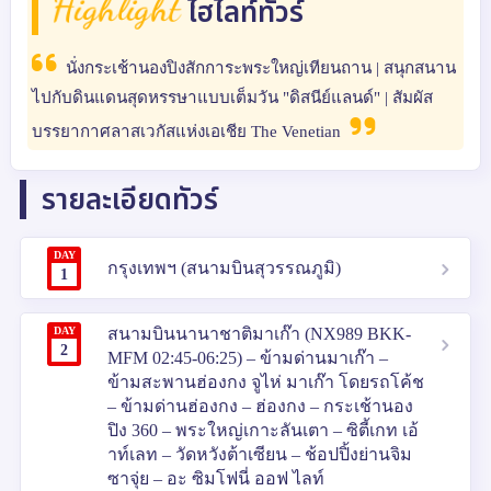
Highlight
ไฮไลท์ทัวร์
นั่งกระเช้านองปิงสักการะพระใหญ่เทียนถาน | สนุกสนาน
ไปกับดินแดนสุดหรรษาแบบเต็มวัน "ดิสนีย์แลนด์" | สัมผัส
บรรยากาศลาสเวกัสแห่งเอเชีย The Venetian
รายละเอียดทัวร์
DAY
กรุงเทพฯ (สนามบินสุวรรณภูมิ)
1
DAY
สนามบินนานาชาติมาเก๊า (NX989 BKK-
2
MFM 02:45-06:25) – ข้ามด่านมาเก๊า –
ข้ามสะพานฮ่องกง จูไห่ มาเก๊า โดยรถโค้ช
– ข้ามด่านฮ่องกง – ฮ่องกง – กระเช้านอง
ปิง 360 – พระใหญ่เกาะลันเตา – ซิตี้เกท เอ้
าท์เลท – วัดหวังต้าเซียน – ช้อปปิ้งย่านจิม
ซาจุ่ย – อะ ซิมโฟนี่ ออฟ ไลท์