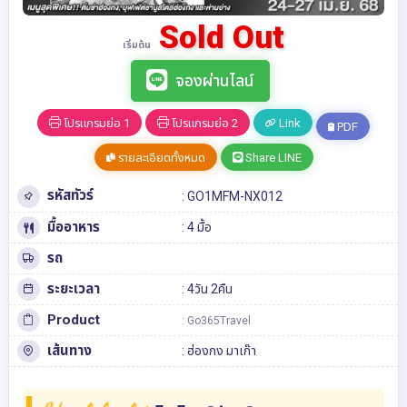
Sold Out
เริ่มต้น
จองผ่านไลน์
โปรแกรมย่อ 1
โปรแกรมย่อ 2
Link
PDF
รายละเอียดทั้งหมด
Share LINE
รหัสทัวร์
: GO1MFM-NX012
มื้ออาหาร
: 4 มื้อ
รถ
ระยะเวลา
: 4วัน 2คืน
Product
: Go365Travel
เส้นทาง
:
ฮ่องกง
มาเก๊า