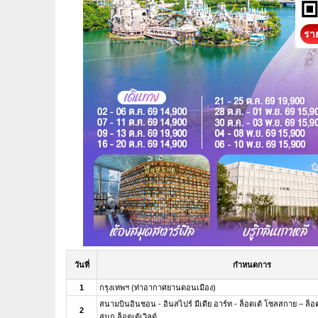
ราย
วันที่
กำหนดการ
1
กรุงเทพฯ (ท่าอากาศยานดอนเมือง)
สนามบินอินชอน - อินสไปร์ มีเดีย อาร์ท - ล็อตเต้ โซลสกาย – ล็อต
2
สนุก ล็อตเต้เวิลด์