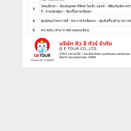
วัดพงอึนซา – ห้องสมุดสตาร์ฟิลด์ โคเอ็ก มอลล์ – พิพิธภัณฑ์สาหร่
3
จิ - ย่านซองซูดง – ช้อปปิ้งย่านเมียงดง
4
ศูนย์สมุนไพรเกาหลี - พระราชวังเคียงบก – ศูนย์เครื่องสำอางเกาหลี
5
สนามบิน (ท่าอากาศยานดอนเมือง)