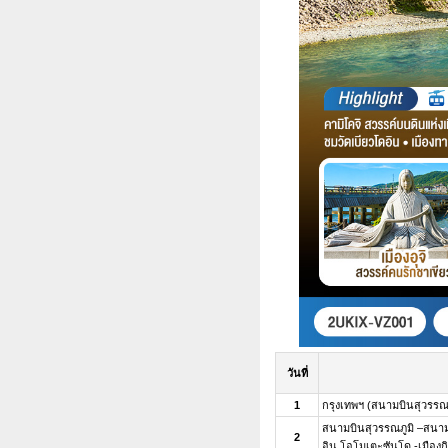
วันที่
1
กรุงเทพฯ (สนามบินสุวรรณภ
สนามบินสุวรรณภูมิ –สนามค
2
อิน โอโมเตะซันโด -เมืองก