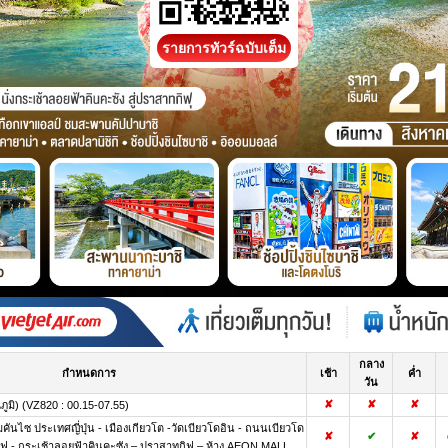
รายการทัวร์ฉบับเต็ม
กลาง
กำหนดการ
เช้า
ค่ำ
วัน
✘
✘
✘
ูมิ) (VZ820 : 00.15-07.55)
ันไซ ประเทศญี่ปุ่น - เมืองเกียวโต -วัดเบียวโดอิน - ถนนเบียวโด
✘
✔
✘
ิฟุ - กระเช้าลอยฟ้าคินคะซัง – ปราสาทกิฟุ – ห้าง AEON MALL