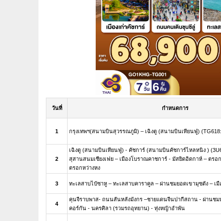
วันที่
กำหนดการ
1
กรุงเทพฯ(สนามบินสุวรรณภูมิ) – เฉิงตู (สนามบินเทียนฟู่) (TG618:
เฉิงตู (สนามบินเทียนฟู่) - คัชการ์ (สนามบินคัชการ์ไหลหนิง ) (3U6
2
สุสานสนมเซียงเฟย – เมืองโบราณคาชการ์ - มัสยิดอิดกาห์ – ตรอกช่
ตรอกหว่างหง
3
ทะเลสาบไป๋ซาหู – ทะเลสาบคาราคูล – ผ่านชมยอดเขามุซตัง – เมื
คุนจีราบพาส- ถนนสันหลังมังกร –ชายแดนจีนปากีสถาน - ผ่านชมท
4
คอร์กัน - นครศิลา (รวมรถอุทยาน) - ทุ่งหญ้าอำพัน