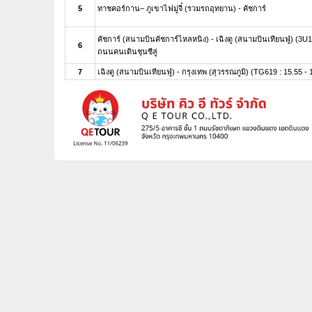
5
ทาชคอร์กาน– ภูเขาไฟมู่จี๋ (รวมรถอุทยาน) - คัชการ์
คัชการ์ (สนามบินคัชการ์ไหลหนิง) - เฉิงตู (สนามบินเทียนฟู่) (3U1
6
ถนนคนเดินชุนซีลู่
7
เฉิงตู (สนามบินเทียนฟู่) - กรุงเทพ (สุวรรณภูมิ) (TG619 : 15.55 - 