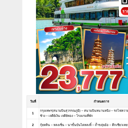
ราย
วันที่
กำหนดการ
กรุงเทพฯ(สนามบินสุวรรณภูมิ) – สนามบินหนานหนิง – รถไฟความเร็
1
ช้าง – เจดีย์เงิน เจดีย์ทอง – โรงแรมที่พัก
2
กุ้ยหลิน – หลงเซิ่น – นาขั้นบันไดหลงจี๋ – ถ้ำขลุ่ยอ้อ – ตึกเซียวเหยา