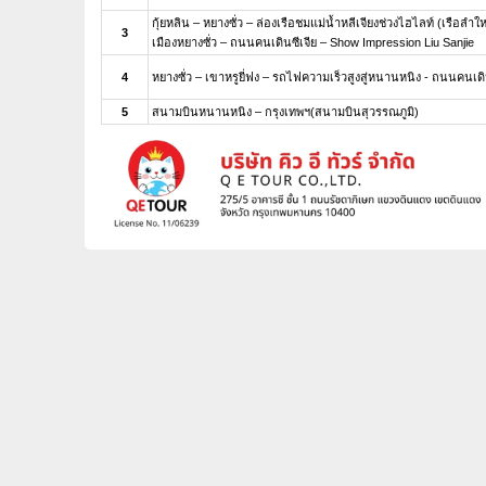
กุ้ยหลิน – หยางซั่ว – ล่องเรือชมแม่น้ำหลีเจียงช่วงไฮไลท์ (เรือลำใ
3
เมืองหยางซั่ว – ถนนคนเดินซีเจีย – Show Impression Liu Sanjie
4
หยางซั่ว – เขาหรูยี่ฟง – รถไฟความเร็วสูงสู่หนานหนิง - ถนนคน
5
สนามบินหนานหนิง – กรุงเทพฯ(สนามบินสุวรรณภูมิ)