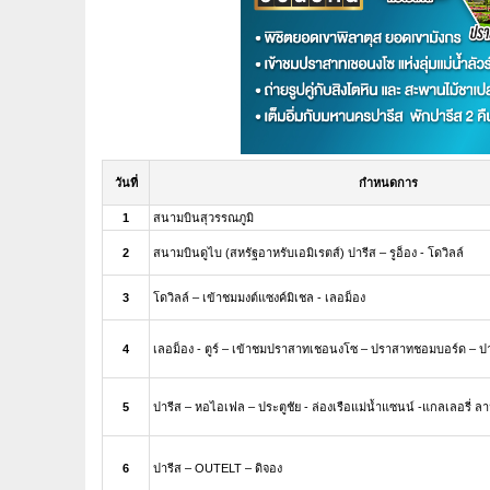
วันที่
กำหนดการ
1
สนามบินสุวรรณภูมิ
2
สนามบินดูไบ (สหรัฐอาหรับเอมิเรตส์) ปารีส – รูอ็อง - โดวิลล์
3
โดวิลล์ – เข้าชมมงต์แซงค์มิเชล - เลอม็อง
4
เลอม็อง - ตูร์ – เข้าชมปราสาทเชอนงโซ – ปราสาทชอมบอร์ด – ปา
5
ปารีส – หอไอเฟล – ประตูชัย - ล่องเรือแม่น้ำแซนน์ -แกลเลอรี่ ล
6
ปารีส – OUTELT – ดิจอง