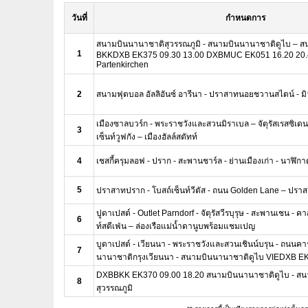
วันที่
กำหนดการ
สนามบินนานาชาติสุวรรณภูมิ - สนามบินนานาชาติดูไบ – ส
1
BKKDXB EK375 09.30 13.00 DXBMUC EK051 16.20 20.
Partenkirchen
2
สนามฟุตบอล อัลลิอันซ์ อารีนา - ปราสาทนอยชวานสไตน์ - มิว
เมืองซาลบวร์ก - พระราชวังและสวนมิราเบล – จัตุรัสเรสซิเดน
3
เซ็นท์วูฟกัง – เมืองฮัลล์สตัทท์
4
เชสกี้ครุมลอฟ - ปราก - สะพานชาร์ล - ย่านเมืองเก่า - นาฬิ
5
ปราสาทปราก - โบสถ์เซ็นท์วีตัส - ถนน Golden Lane – ปร
ปูดาเปสต์ - Outlet Parndorf - จัตุรัสวีรบุรุษ - สะพานเชน - คา
6
ท์สตีเฟ่น – ล่องเรือแม่น้ำดานูบพร้อมแชมเปญ
บูดาเปสต์ - เวียนนา - พระราชวังและสวนเชินน์บรุน - ถนนคา
7
นานาชาติกรุงเวียนนา - สนามบินนานาชาติดูไบ VIEDXB E
DXBBKK EK370 09.00 18.20 สนามบินนานาชาติดูไบ - ส
8
สุวรรณภูมิ