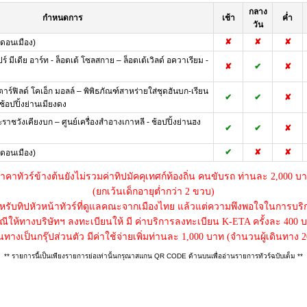
กลาง
กำหนดการ
เช้า
ค่ำ
วัน
✘
✘
✘
ดอนเมือง)
 มีเดีย อาร์ท - ล็อตเต้ โซลสกาย – ล็อตเต้เวิลด์ อควาเรียม -
✘
✔
✘
าร์ฟิลด์ โคเอ็ก มอลล์ – พิพิธภัณฑ์สาหร่ายใส่ชุดฮันบก-เรียน
✔
✔
✘
ช้อปปิ้งย่านเมียงดง
ราชวังเคียงบก – ศูนย์เครื่องสำอางเกาหลี - ช้อปปิ้งย่านฮง
✔
✔
✘
✔
✘
✘
ดอนเมือง)
าคาทัวร์ข้างต้นยังไม่รวมค่าทิปมัคคุเทศก์ท้องถิ่น คนขับรถ ท่านละ 2,000 บ
(ยกเว้นเด็กอายุต่ำกว่า 2 ขวบ)
หรับทิปหัวหน้าทัวร์ที่ดูแลคณะจากเมืองไทย แล้วแต่ความพึงพอใจในการบริ
ณีให้ทางบริษัทฯ ลงทะเบียนให้ มี ค่าบริการลงทะเบียน K-ETA ครั้งละ 400 
างเป็นกรุ๊ปส่วนตัว มีค่าใช้จ่ายเพิ่มท่านละ 1,000 บาท (จำนวนผู้เดินทาง 2
** รายการนี้เป็นเพียงรายการย่อเท่านั้นกรุณาสแกน QR CODE ด้านบนเพื่ออ่านรายการทัวร์ฉบับเต็ม **