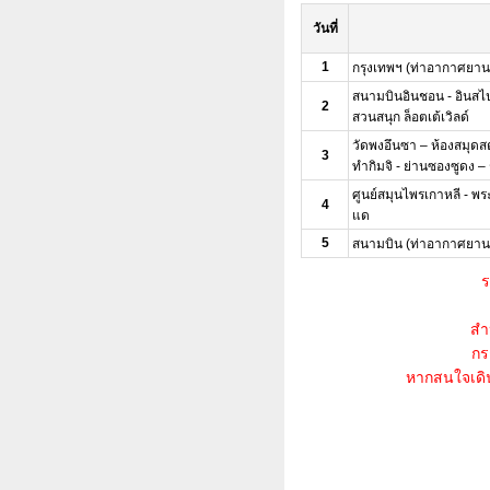
วันที่
1
กรุงเทพฯ (ท่าอากาศยาน
สนามบินอินชอน - อินสไปร์
2
สวนสนุก ล็อตเต้เวิลด์
วัดพงอึนซา – ห้องสมุดสต
3
ทำกิมจิ - ย่านซองซูดง – 
ศูนย์สมุนไพรเกาหลี - พระ
4
แด
5
สนามบิน (ท่าอากาศยาน
ร
สำ
กร
หากสนใจเดินท