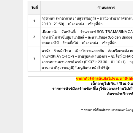
วันที่
กำหนดการ
กรุงเทพฯ (ท่าอากาศยานสุวรรณภูมิ) – ดานัง(ท่าอากาศยาน
1
20:10 - 21:50) – เมืองดานัง – เข้าสู่ที่พัก
เมืองดานัง – วัดหลินอึ๋ง – ร้านกาแฟ SON TRA MARINA CAFÉ
2
กระเช้าไฟฟ้าขึ้นสู่บานาฮิลล์ – สะพานสีทอง (Golden Bridg
สวนดอกไม้ – ร้านเยื่อไผ่ – เมืองดานัง – เข้าสู่ที่พัก
ดานัง – ร้านผ้าไหม – เมืองโบราณฮอยอัน – ล่องเรือกระด้ง หมู
กาแฟ(สินค้า O-TOP) – ถ่ายรูปสะพานมังกร – ชมโชว์ CH
3
อากาศยานนานาชาติดานัง (EK371: 23.30 – 01.10+1) – กร
นานาชาติสุวรรณภูมิ) *เมนูพิเศษ หม้อไฟซีฟู๊ด
ราคาทัวร์ข้างต้นยังไม่รวมค่าทิปม
เด็กอายุไม่เกิน 2 ปี ณ วั
รายการทัวร์มีลงร้านช้อปปิ้ง (ใช้เวลาลงร้านไม่ต่ำ
อัตราค่าบริการ
** รายการนี้เป็นเพียงรายการย่อเท่านั้